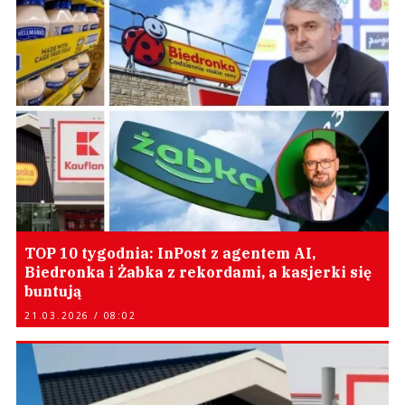
TOP 10 tygodnia: InPost z agentem AI,
Biedronka i Żabka z rekordami, a kasjerki się
buntują
21.03.2026 / 08:02