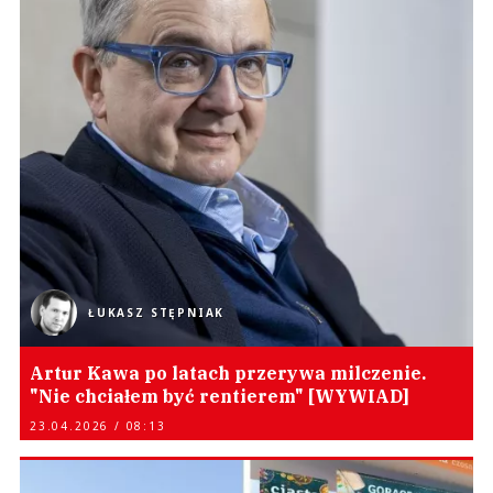
ŁUKASZ STĘPNIAK
Artur Kawa po latach przerywa milczenie.
"Nie chciałem być rentierem" [WYWIAD]
23.04.2026 / 08:13