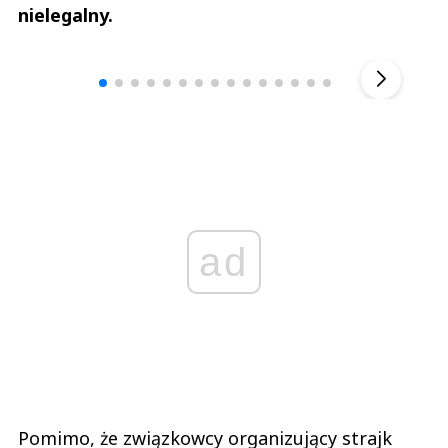
nielegalny.
Andrzej i Marta Sterniccy
Marta i 
▶
ad
Pomimo, że związkowcy organizujący strajk