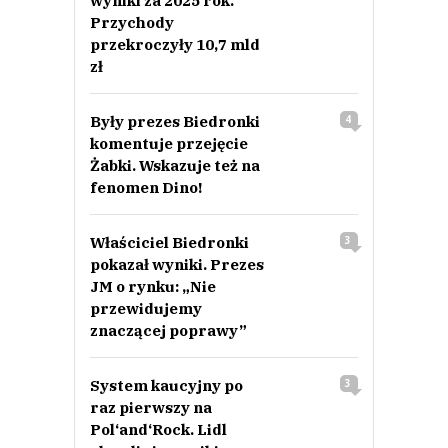
wyniki za 2025 rok.
Przychody
przekroczyły 10,7 mld
zł
Były prezes Biedronki
4
komentuje przejęcie
Żabki. Wskazuje też na
fenomen Dino!
Właściciel Biedronki
3
pokazał wyniki. Prezes
JM o rynku: „Nie
przewidujemy
znaczącej poprawy”
System kaucyjny po
3
raz pierwszy na
Pol‘and‘Rock. Lidl