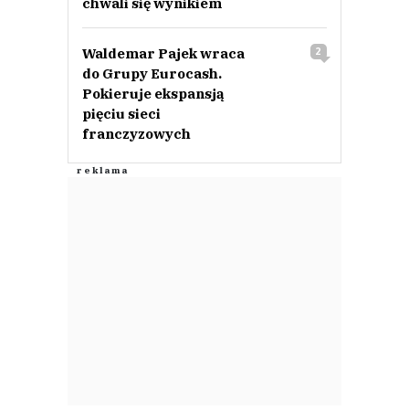
chwali się wynikiem
Waldemar Pajek wraca
2
do Grupy Eurocash.
Pokieruje ekspansją
pięciu sieci
franczyzowych