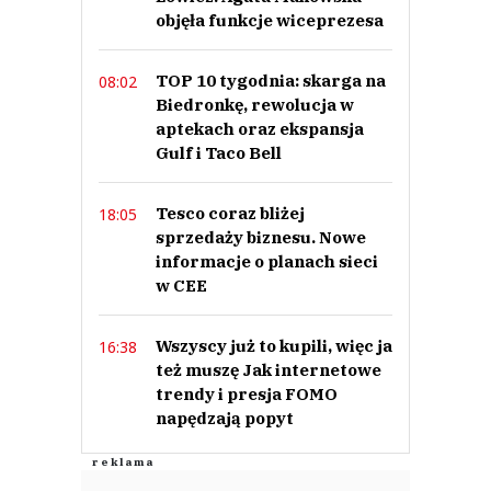
objęła funkcje wiceprezesa
Nie znaleziono komentarzy
Zostaw swoje komentarze
Imię (Wymagane)
TOP 10 tygodnia: skarga na
08:02
Biedronkę, rewolucja w
aptekach oraz ekspansja
Gulf i Taco Bell
Anuluj
Prześlij komentarz
Tesco coraz bliżej
18:05
sprzedaży biznesu. Nowe
informacje o planach sieci
w CEE
Wszyscy już to kupili, więc ja
16:38
też muszę Jak internetowe
trendy i presja FOMO
napędzają popyt