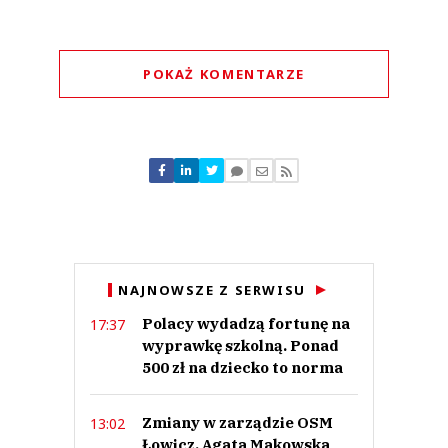
POKAŻ KOMENTARZE
Komentarze (
1
)
ae
31.12.2023 / 11:43
NAJNOWSZE Z SERWISU
This comment was minimized by the moderator on the site
Polacy wydadzą fortunę na
17:37
Ci związkowcy są finansowani przez ZORGANIZOWANĄ GRUPĘ
PRZESTĘPCZĄ o nazwie Prawo i Sprawiedliwość!!!
wyprawkę szkolną. Ponad
ae
500 zł na dziecko to norma
Odpowiedz
1
Zmiany w zarządzie OSM
13:02
0
Łowicz. Agata Makowska