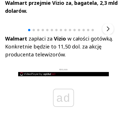
Walmart przejmie Vizio za, bagatela, 2,3 mld
dolarów.
Andrzej i Marta Sterniccy
Marta i 
▶
Walmart
zapłaci za
Vizio
w całości gotówką.
Konkretnie będzie to 11,50 dol. za akcję
producenta telewizorów.
REKLAMA
ad