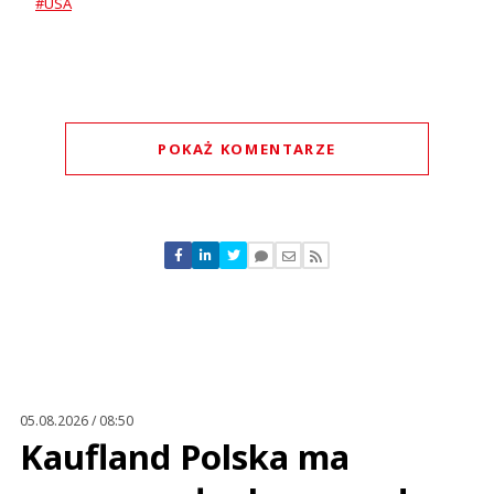
#USA
POKAŻ KOMENTARZE
Komentarze (
0
)
Nie znaleziono komentarzy
Zostaw swoje komentarze
Imię (Wymagane)
Anuluj
Prześlij komentarz
05.08.2026 / 08:50
Kaufland Polska ma