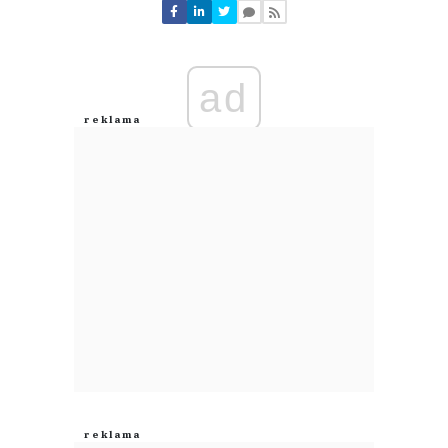
Nie znaleziono komentarzy
Zostaw swoje komentarze
Imię (Wymagane)
ad
Anuluj
Prześlij komentarz