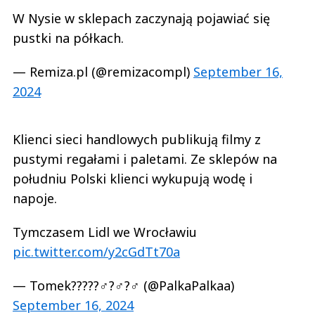
W Nysie w sklepach zaczynają pojawiać się
pustki na półkach.
— Remiza.pl (@remizacompl)
September 16,
2024
Klienci sieci handlowych publikują filmy z
pustymi regałami i paletami. Ze sklepów na
południu Polski klienci wykupują wodę i
napoje.
Tymczasem Lidl we Wrocławiu
pic.twitter.com/y2cGdTt70a
— Tomek?????‍♂️?️‍♂️?‍♂️ (@PalkaPalkaa)
September 16, 2024