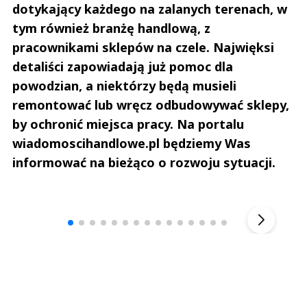
dotykający każdego na zalanych terenach, w
tym również branżę handlową, z
pracownikami sklepów na czele. Najwięksi
detaliści zapowiadają już pomoc dla
powodzian, a niektórzy będą musieli
remontować lub wręcz odbudowywać sklepy,
by ochronić miejsca pracy. Na portalu
wiadomoscihandlowe.pl będziemy Was
informować na bieżąco o rozwoju sytuacji.
Andrzej i Marta Sterniccy
Marta i 
▶