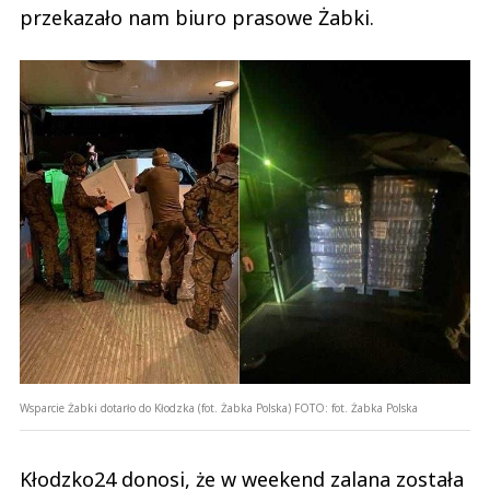
przekazało nam biuro prasowe Żabki.
Wsparcie Żabki dotarło do Kłodzka (fot. Żabka Polska)
FOTO:
fot. Żabka Polska
Kłodzko24 donosi, że w weekend zalana została