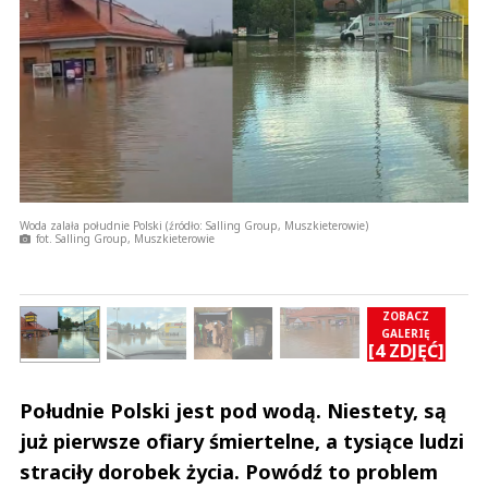
Woda zalała południe Polski (źródło: Salling Group, Muszkieterowie)
fot. Salling Group, Muszkieterowie
ZOBACZ
GALERIĘ
Ć]
[4 ZDJĘĆ]
Południe Polski jest pod wodą. Niestety, są
już pierwsze ofiary śmiertelne, a tysiące ludzi
straciły dorobek życia. Powódź to problem