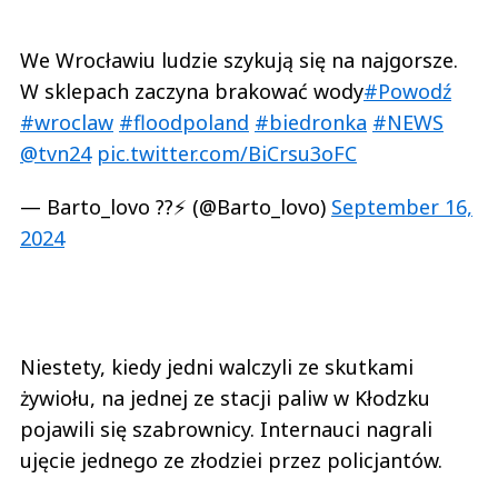
We Wrocławiu ludzie szykują się na najgorsze.
W sklepach zaczyna brakować wody
#Powodź
#wroclaw
#floodpoland
#biedronka
#NEWS
@tvn24
pic.twitter.com/BiCrsu3oFC
— Barto_lovo ??⚡ (@Barto_lovo)
September 16,
2024
Niestety, kiedy jedni walczyli ze skutkami
żywiołu, na jednej ze stacji paliw w Kłodzku
pojawili się szabrownicy. Internauci nagrali
ujęcie jednego ze złodziei przez policjantów.