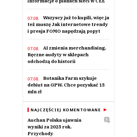
informacje o planach sieci w CEE
0
Wszyscy już to kupili, więc ja
07.08.
Nie znaleziono komentarzy
też muszę Jak internetowe trendy
Zostaw swoje komentarze
i presja FOMO napędzają popyt
Imię (Wymagane)
AI zmienia merchandising.
07.08.
Anuluj
Ręczne audyty w sklepach
odchodzą do historii
Prześlij komentarz
Botanika Farm szykuje
07.08.
debiut na GPW. Chce pozyskać 15
mln zł
NAJCZĘŚCIEJ KOMENTOWANE
Auchan Polska ujawnia
5
wyniki za 2025 rok.
Przychody