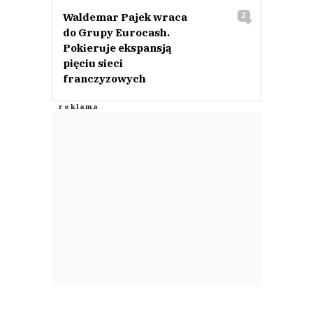
Waldemar Pajek wraca
2
do Grupy Eurocash.
Pokieruje ekspansją
pięciu sieci
franczyzowych