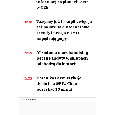
informacje o planach sieci
w CEE
L
Wszyscy już to kupili, więc ja
16:38
03.10.2024 / 13:46
też muszę Jak internetowe
This comment was minimized by the moderator on the site
trendy i presja FOMO
Chyba największą patologia polskiego rynku pracy deklaruje chęć
napędzają popyt
dalszego rozwoju w naszym kraju. To nie są dobre wieści.
L
Odpowiedz
AI zmienia merchandising.
15:49
Ręczne audyty w sklepach
1
odchodzą do historii
0
Botanika Farm szykuje
15:03
debiut na GPW. Chce
pozyskać 15 mln zł
Asd
01.10.2024 / 21:22
This comment was minimized by the moderator on the site