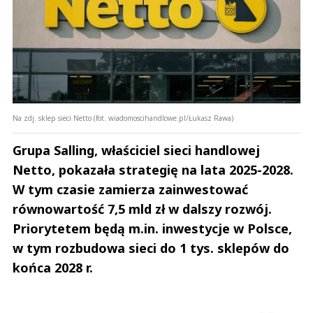
Na zdj. sklep sieci Netto (fot. wiadomoscihandlowe.pl/Łukasz Rawa)
Grupa Salling, właściciel sieci handlowej
Netto, pokazała strategię na lata 2025-2028.
W tym czasie zamierza zainwestować
równowartość 7,5 mld zł w dalszy rozwój.
Priorytetem będą m.in. inwestycje w Polsce,
w tym rozbudowa sieci do 1 tys. sklepów do
końca 2028 r.
Andrzej i Marta Sterniccy
Marta i 
▶