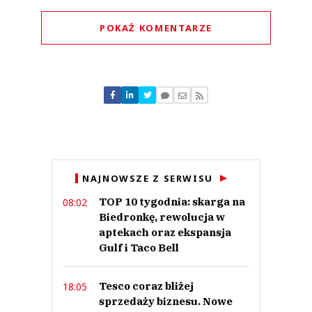
POKAŻ KOMENTARZE
Komentarze (
4
)
Darek
04.10.2024 / 23:39
NAJNOWSZE Z SERWISU
This comment was minimized by the moderator on the site
TOP 10 tygodnia: skarga na
08:02
W Netto jest drogo.
Biedronkę, rewolucja w
Darek
Odpowiedz
aptekach oraz ekspansja
Gulf i Taco Bell
1
0
Tesco coraz bliżej
18:05
sprzedaży biznesu. Nowe