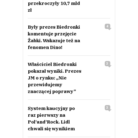
przekroczyły 10,7 mld
zł
Były prezes Biedronki
4
komentuje przejęcie
Żabki. Wskazuje też na
fenomen Dino!
Właściciel Biedronki
3
pokazał wyniki. Prezes
JM o rynku: „Nie
przewidujemy
znaczącej poprawy”
System kaucyjny po
3
raz pierwszy na
Pol‘and‘Rock. Lidl
chwali się wynikiem