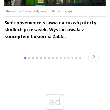
Żabka ma nowy koncept słodyczowy (fot. Shutterstock, Kp)
Sieć convenience stawia na rozwój oferty
słodkich przekąsek. Wystartowała z
konceptem Cukiernia Żabki.
Andrzej i Marta Sterniccy
Marta i 
▶
ad