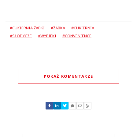
#CUKIERNIA ŻABKI
#ŻABKA
#CUKIERNIA
#SŁODYCZE
#WYPIEKI
#CONVENIENCE
POKAŻ KOMENTARZE
Komentarze (
2
)
Warszawiak
05.07.2026 / 23:04