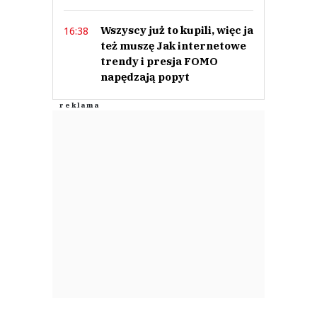
0
Wszyscy już to kupili, więc ja
16:38
Nie znaleziono komentarzy
też muszę Jak internetowe
Zostaw swoje komentarze
trendy i presja FOMO
Imię (Wymagane)
napędzają popyt
Anuluj
Prześlij komentarz