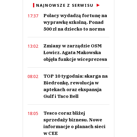
NAJNOWSZE Z SERWISU
This comment was minimized by the moderator on the site
Polacy wydadzą fortunę na
17:37
Pato korporacyjny " kołchoz"
wyprawkę szkolną. Ponad
Warszawiak
Odpowiedz
500 zł na dziecko to norma
0
Zmiany w zarządzie OSM
13:02
0
Łowicz. Agata Makowska
objęła funkcje wiceprezesa
TOP 10 tygodnia: skarga na
08:02
Biedronkę, rewolucja w
Jarek
aptekach oraz ekspansja
29.06.2026 / 17:15
Gulf i Taco Bell
This comment was minimized by the moderator on the site
Jeśli ma to być coś podobnego do tych chemicznych , mrożonych pączków
na tłusty czwartek to ja już dziękuję serdecznie za taką,,cukiernię"
Tesco coraz bliżej
18:05
Jarek
sprzedaży biznesu. Nowe
Odpowiedz
informacje o planach sieci
w CEE
0