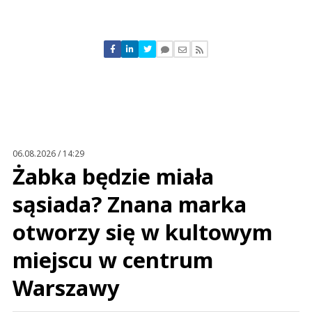
Komentarze (
1
)
Tomasz
15.05.2026 / 20:31
This comment was minimized by the moderator on the site
06.08.2026 / 14:29
Eurocash wszystkiego najgorszego życzę
Żabka będzie miała
Tomasz
Odpowiedz
sąsiada? Znana marka
0
otworzy się w kultowym
0
miejscu w centrum
Nie znaleziono komentarzy
Zostaw swoje komentarze
Imię (Wymagane)
Warszawy