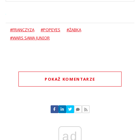
#FRANCZYZA
#POPEYES
#ŻABKA
#WARS SAWA JUNIOR
POKAŻ KOMENTARZE
Komentarze (
0
)
Nie znaleziono komentarzy
Zostaw swoje komentarze
Imię (Wymagane)
ad