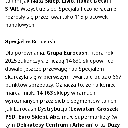
takimi jak
Nasz Sklep
,
Livio
,
Rabat Detal
i
SPAR
. Wszystkie sieci Specjału liczone łącznie
rozrosły się przez kwartał o 115 placówek
handlowych.
Specjał vs Eurocash
Dla porównania,
Grupa Eurocash
, która rok
2025 zakończyła z liczbą 14 830 sklepów - co
dawało jeszcze przewagę nad Specjałem -
skurczyła się w pierwszym kwartale br. aż o 667
punktów sprzedaży. Oznacza to, że na koniec
marca miała
14 163
sklepy w ramach
wyróżnianych przez siebie segmentów takich
jak Eurocash Dystrybucja (
Lewiatan
,
Groszek
,
PSD
,
Euro Sklep
),
Abc
, małe supermarkety (w
tym
Delikatesy Centrum
i
Arhelan
) oraz
Duży