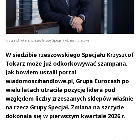
Krzysztof Tokarz, prezes Grupy Specjał (fot. mat. prasowe)
W siedzibie rzeszowskiego Specjału Krzysztof
Tokarz może już odkorkowywać szampana.
Jak bowiem ustalił portal
wiadomoscihandlowe.pl, Grupa Eurocash po
wielu latach utraciła pozycję lidera pod
względem liczby zrzeszanych sklepów właśnie
na rzecz Grupy Specjał. Zmiana na szczycie
dokonała się w pierwszym kwartale 2026 r.
Andrzej i Marta Sterniccy
Marta i 
▶