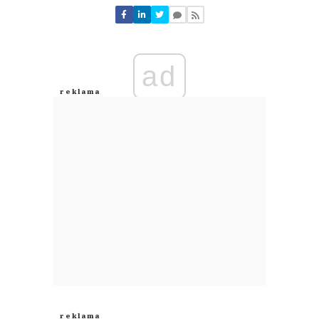
Nie znaleziono komentarzy
Zostaw swoje komentarze
Imię (Wymagane)
ad
Anuluj
Prześlij komentarz