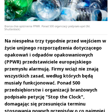
Branża chce opóźnienia PPWR. Ponad 500 organizacji podpisało apel (fot.
Shutterstock)
Na niespełna trzy tygodnie przed wejściem w
życie unijnego rozporządzenia dotyczącego
opakowań i odpadów opakowaniowych
(PPWR) przedstawiciele europejskiego
przemysłu alarmują. Firmy wciąż nie znają
wszystkich zasad, według których będą
musiały funkcjonować. Ponad 500
przedsiębiorstw i organizacji branżowych
podpisało petycję "Stop the Clock",
domagając się przesunięcia terminu
stosowania nowych przepisów o co najmniej