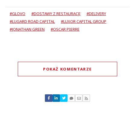
#GLOVO
#DOSTAWY Z RESTAURACJI
#DELIVERY
#LUGARD ROAD CAPITAL
#LUXOR CAPITAL GROUP
#JONATHAN GREEN
#OSCAR PIERRE
POKAŻ KOMENTARZE
Komentarze (
0
)
Nie znaleziono komentarzy
Zostaw swoje komentarze
Imię (Wymagane)
Anuluj