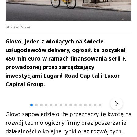
Glovo (fot. Glovo)
Glovo, jeden z wiodących na świecie
usługodawców delivery, ogłosił, że pozyskał
450 mln euro w ramach finansowania serii F,
prowadzonej przez zarządzający
inwestycjami Lugard Road Capital i Luxor
Capital Group.
Andrzej i Marta Sterniccy
Marta i 
▶
Glovo zapowiedziało, że przeznaczy tę kwotę na
rozwój technologiczny firmy oraz poszerzanie
działalności o kolejne rynki oraz rozwój tych,