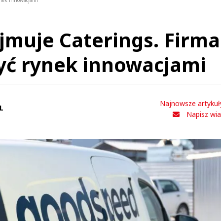
ynek innowacjami
muje Caterings. Firma
yć rynek innowacjami
Najnowsze artykuł
L
Napisz wi