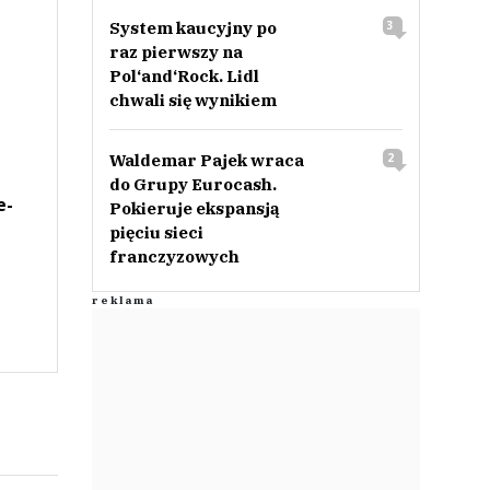
System kaucyjny po
3
raz pierwszy na
Pol‘and‘Rock. Lidl
chwali się wynikiem
Waldemar Pajek wraca
2
do Grupy Eurocash.
e-
Pokieruje ekspansją
pięciu sieci
franczyzowych