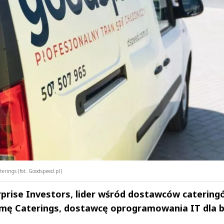
terings (fot. Goodspeed.pl)
rprise Investors, lider wśród dostawców catering
firmę Caterings, dostawcę oprogramowania IT dla 
drzej