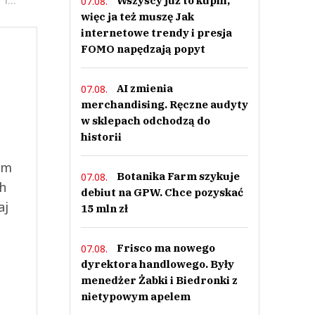
Wszyscy już to kupili,
07.08.
więc ja też muszę Jak
internetowe trendy i presja
FOMO napędzają popyt
AI zmienia
07.08.
merchandising. Ręczne audyty
w sklepach odchodzą do
historii
ym
Botanika Farm szykuje
07.08.
ch
debiut na GPW. Chce pozyskać
aj
15 mln zł
Frisco ma nowego
07.08.
dyrektora handlowego. Były
menedżer Żabki i Biedronki z
nietypowym apelem