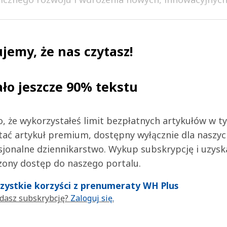
jemy, że nas czytasz!
ało jeszcze 90% tekstu
 to, że wykorzystałeś limit bezpłatnych artykułów w t
tać artykuł premium, dostępny wyłącznie dla naszy
jonalne dziennikarstwo. Wykup subskrypcję i uzysk
zony dostęp do naszego portalu.
wszystkie korzyści z prenumeraty WH Plus
dasz subskrybcję?
Zaloguj się.