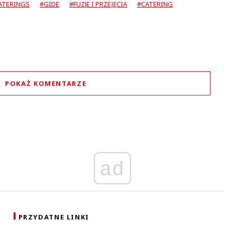
ATERINGS
#GIDE
#FUZJE I PRZEJĘCIA
#CATERING
POKAŻ KOMENTARZE
Komentarze (
0
)
Nie znaleziono komentarzy
staw swoje komentarze
Imię (Wymagane)
ad
Anuluj
Prześlij komentarz
PRZYDATNE LINKI