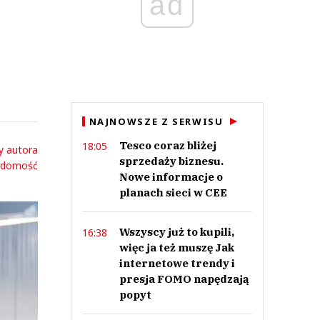
ad
NAJNOWSZE Z SERWISU
Tesco coraz bliżej
18:05
y autora
sprzedaży biznesu.
adomość
Nowe informacje o
planach sieci w CEE
Wszyscy już to kupili,
16:38
więc ja też muszę Jak
internetowe trendy i
presja FOMO napędzają
popyt