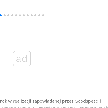
Michał Stężalski
FineDiningWe
▶
▶
ad
krok w realizacji zapowiadanej przez Goodspeed i
icznego rozwoju i wdrożenia nowych, innowacyjnych r