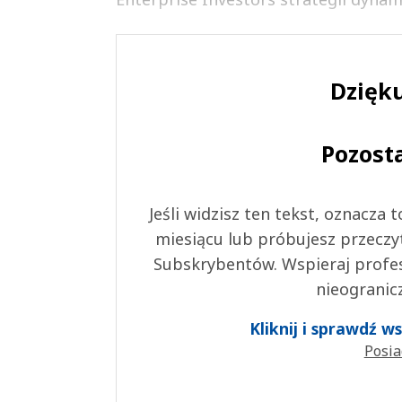
Dzięku
Pozost
Jeśli widzisz ten tekst, oznacza
miesiącu lub próbujesz przeczy
Subskrybentów. Wspieraj profes
nieogranic
Kliknij i sprawdź 
Posia