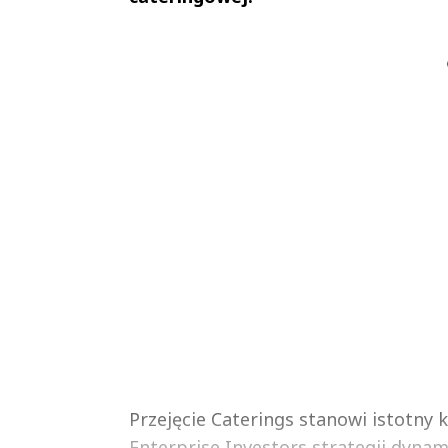
Sterniccy
Sterniccy
▶
▶
Przejęcie Caterings stanowi istotny 
Enterprise Investors strategii dynam