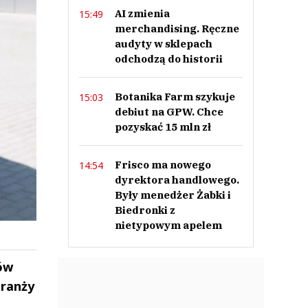
AI zmienia
15:49
merchandising. Ręczne
audyty w sklepach
odchodzą do historii
Botanika Farm szykuje
15:03
debiut na GPW. Chce
pozyskać 15 mln zł
Frisco ma nowego
14:54
dyrektora handlowego.
Były menedżer Żabki i
Biedronki z
nietypowym apelem
ów
branży