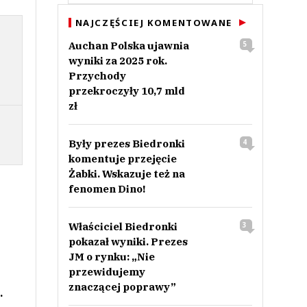
NAJCZĘŚCIEJ KOMENTOWANE
Auchan Polska ujawnia
5
wyniki za 2025 rok.
Przychody
przekroczyły 10,7 mld
zł
Były prezes Biedronki
4
komentuje przejęcie
Żabki. Wskazuje też na
fenomen Dino!
Właściciel Biedronki
3
pokazał wyniki. Prezes
JM o rynku: „Nie
przewidujemy
znaczącej poprawy”
.