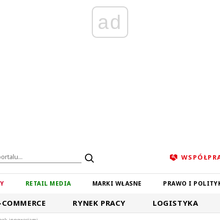
ad
WSPÓŁPR
ZY
RETAIL MEDIA
MARKI WŁASNE
PRAWO I POLITY
-COMMERCE
RYNEK PRACY
LOGISTYKA