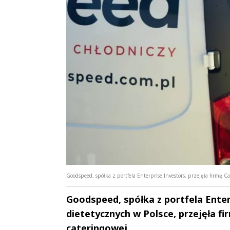
Goodspeed, spółka z portfela Enterprise Investors, przejęła firmę Ca
Goodspeed, spółka z portfela Ente
dietetycznych w Polsce, przejęła 
cateringowej.
Andrzej i Marta
Marta i An