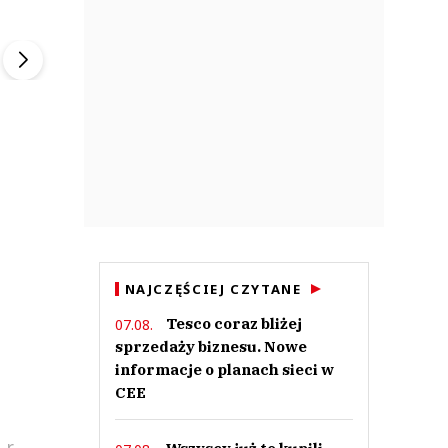
ek
Szefem być Sezon 2
Marcin Przybysz
▶
▶
NAJCZĘŚCIEJ CZYTANE
Tesco coraz bliżej
07.08.
sprzedaży biznesu. Nowe
informacje o planach sieci w
CEE
...