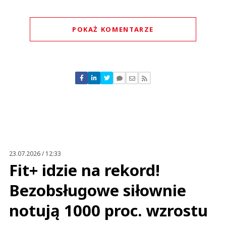
POKAŻ KOMENTARZE
Komentarze (
0
)
Nie znaleziono komentarzy
Zostaw swoje komentarze
Imię (Wymagane)
Anuluj
Prześlij komentarz
23.07.2026 / 12:33
Fit+ idzie na rekord!
Bezobsługowe siłownie
notują 1000 proc. wzrostu