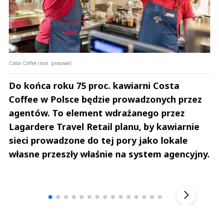
Costa Coffee (mat. prasowe)
Do końca roku 75 proc. kawiarni Costa
Coffee w Polsce będzie prowadzonych przez
agentów. To element wdrażanego przez
Lagardere Travel Retail planu, by kawiarnie
sieci prowadzone do tej pory jako lokale
własne przeszły właśnie na system agencyjny.
Andrzej i Marta Sterniccy
Marta i 
▶