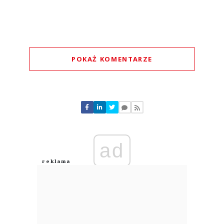
POKAŻ KOMENTARZE
Komentarze (
0
)
Nie znaleziono komentarzy
Zostaw swoje komentarze
Imię (Wymagane)
ad
Anuluj
Prześlij komentarz