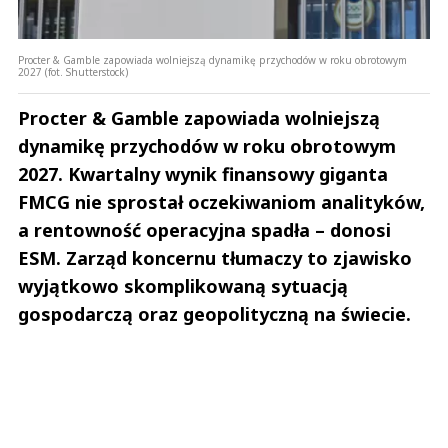
Procter & Gamble zapowiada wolniejszą dynamikę przychodów w roku obrotowym
2027 (fot. Shutterstock)
Procter & Gamble zapowiada wolniejszą
dynamikę przychodów w roku obrotowym
2027. Kwartalny wynik finansowy giganta
FMCG nie sprostał oczekiwaniom analityków,
a rentowność operacyjna spadła – donosi
ESM. Zarząd koncernu tłumaczy to zjawisko
wyjątkowo skomplikowaną sytuacją
gospodarczą oraz geopolityczną na świecie.