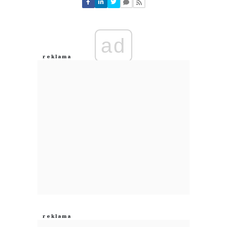
Nie znaleziono komentarzy
Zostaw swoje komentarze
Imię (Wymagane)
ad
Anuluj
Prześlij komentarz