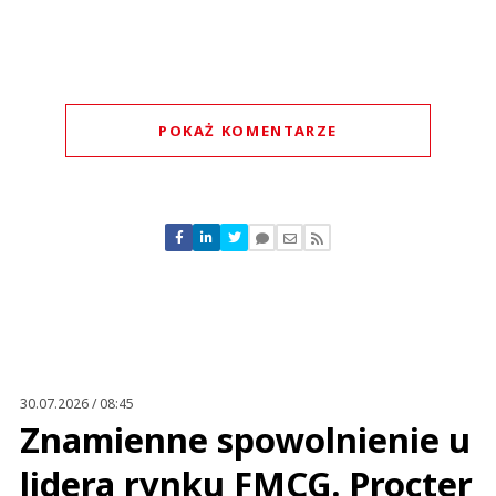
POKAŻ KOMENTARZE
Komentarze (
0
)
Nie znaleziono komentarzy
Zostaw swoje komentarze
Imię (Wymagane)
Anuluj
Prześlij komentarz
30.07.2026 / 08:45
Znamienne spowolnienie u
lidera rynku FMCG. Procter