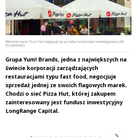
Właściciel marki Pizza Hut negocjuje jej sprzedaż funduszowi inwestycyjnemu (fot.
Shutterstock)
Grupa Yum! Brands, jedna z największych na
świecie korporacji zarządzających
restauracjami typu fast food, negocjuje
sprzedaż jednej ze swoich flagowych marek.
Chodzi o sieć Pizza Hut, której zakupem
zainteresowany jest fundusz inwestycyjny
LongRange Capital.
Andrzej i Marta Sterniccy
Marta i 
▶