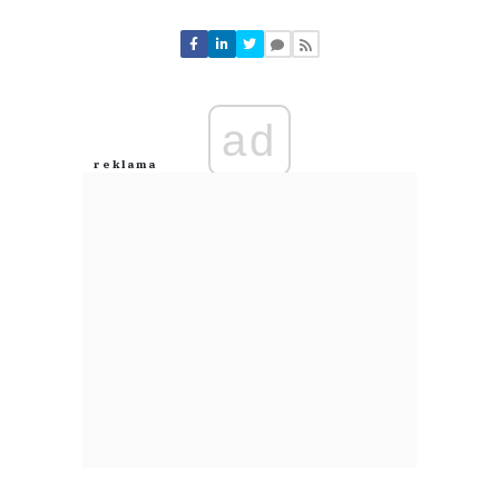
Komentarze (
0
)
Nie znaleziono komentarzy
Zostaw swoje komentarze
Imię (Wymagane)
ad
Anuluj
Prześlij komentarz