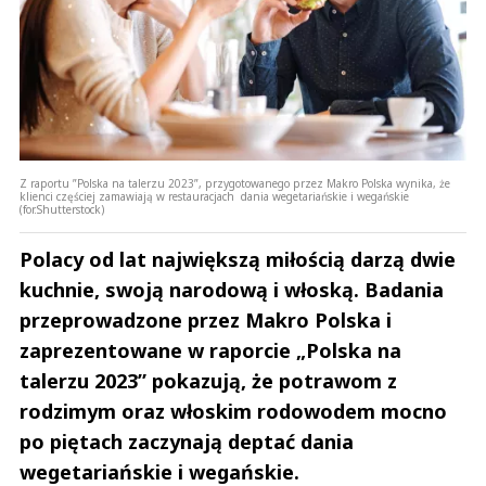
Z raportu ”Polska na talerzu 2023”, przygotowanego przez Makro Polska wynika, że
klienci częściej zamawiają w restauracjach dania wegetariańskie i wegańskie
(for.Shutterstock)
Polacy od lat największą miłością darzą dwie
kuchnie, swoją narodową i włoską. Badania
przeprowadzone przez Makro Polska i
zaprezentowane w raporcie „Polska na
talerzu 2023” pokazują, że potrawom z
rodzimym oraz włoskim rodowodem mocno
po piętach zaczynają deptać dania
wegetariańskie i wegańskie.