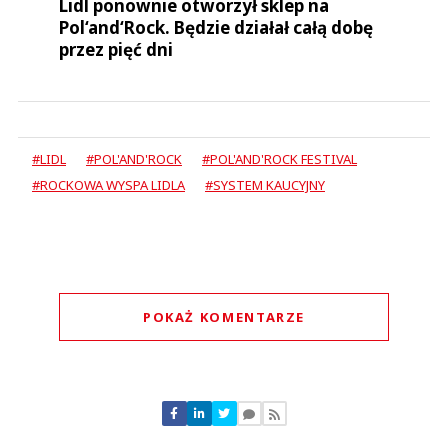
Lidl ponownie otworzył sklep na
Pol‘and‘Rock. Będzie działał całą dobę
przez pięć dni
#LIDL
#POL'AND'ROCK
#POL'AND'ROCK FESTIVAL
#ROCKOWA WYSPA LIDLA
#SYSTEM KAUCYJNY
POKAŻ KOMENTARZE
Komentarze (
3
)