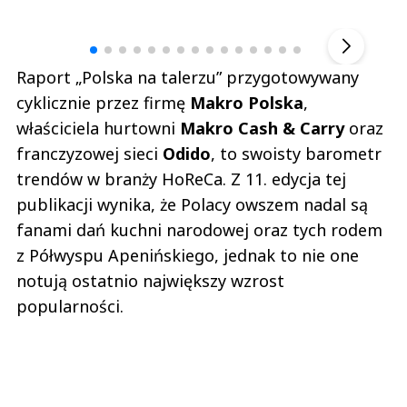
Andrzej i Marta Sterniccy
Marta i 
▶
Raport „Polska na talerzu” przygotowywany
cyklicznie przez firmę
Makro Polska
,
właściciela hurtowni
Makro Cash & Carry
oraz
franczyzowej sieci
Odido
, to swoisty barometr
trendów w branży HoReCa. Z 11. edycja tej
publikacji wynika, że Polacy owszem nadal są
fanami dań kuchni narodowej oraz tych rodem
z Półwyspu Apenińskiego, jednak to nie one
notują ostatnio największy wzrost
popularności.