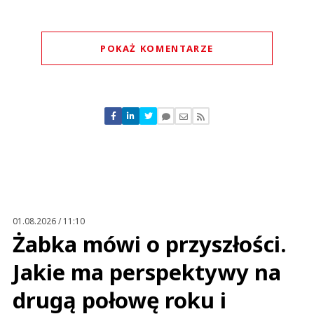
POKAŻ KOMENTARZE
Komentarze (
0
)
Nie znaleziono komentarzy
Zostaw swoje komentarze
Imię (Wymagane)
Anuluj
Prześlij komentarz
01.08.2026 / 11:10
Żabka mówi o przyszłości.
Jakie ma perspektywy na
drugą połowę roku i