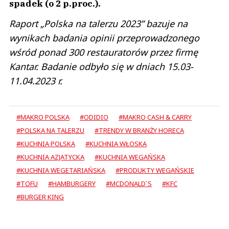
spadek (o 2 p.proc.).
Raport „Polska na talerzu 2023” bazuje na
wynikach badania opinii przeprowadzonego
wśród ponad 300 restauratorów przez firmę
Kantar. Badanie odbyło się w dniach 15.03-
11.04.2023 r.
#MAKRO POLSKA
#ODIDIO
#MAKRO CASH & CARRY
#POLSKA NA TALERZU
#TRENDY W BRANŻY HORECA
#KUCHNIA POLSKA
#KUCHNIA WŁOSKA
#KUCHNIA AZJATYCKA
#KUCHNIA WEGAŃSKA
#KUCHNIA WEGETARIAŃSKA
#PRODUKTY WEGAŃSKIE
#TOFU
#HAMBURGERY
#MCDONALD`S
#KFC
#BURGER KING