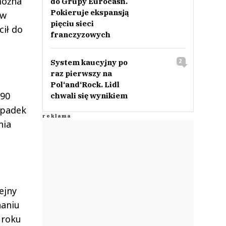
można
do Grupy Eurocash.
Pokieruje ekspansją
 w
pięciu sieci
cił do
franczyzowych
System kaucyjny po
2
raz pierwszy na
Pol‘and‘Rock. Lidl
 90
chwali się wynikiem
spadek
nia
ejny
naniu
 roku