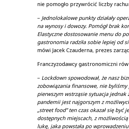
nie pomogło przywrócić liczby rach
–
Jednolokalowe punkty działały opera
na wynosy i dowozy. Pomógł brak konie
Elastyczne dostosowanie menu do p
gastronomia radziła sobie lepiej od
mówi Jacek Czauderna, prezes zarząd
Franczyzodawcy gastronomiczni równi
–
Lockdown spowodował, że nasz bizne
zobowiązania finansowe, nie byliśmy
pierwszym wstrząsie sytuacja jednak z
pandemii jest najgorszym z możliwych
„street food” ten czas okazał się być
dostępnych miejscach, z możliwością 
lukę, jaka powstała po wprowadzeniu