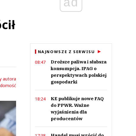
ad
cił
NAJNOWSZE Z SERWISU
Droższe paliwa i słabsza
08:47
konsumpcja. IPAG o
perspektywach polskiej
y autora
gospodarki
adomość
KE publikuje nowe FAQ
18:24
do PPWR. Ważne
wyjaśnienia dla
producentów
Handel musi wrócić do
17:38