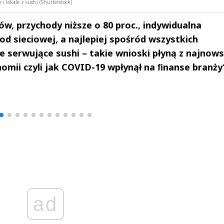
 i lokale z sushi (Shutterstock)
ów, przychody niższe o 80 proc., indywidualna
od sieciowej, a najlepiej spośród wszystkich
e serwujące sushi – takie wnioski płyną z najnow
omii czyli jak COVID-19 wpłynął na ﬁnanse branży
drzej
Michał Stężalski
FineDiningWe
▶
▶
ad