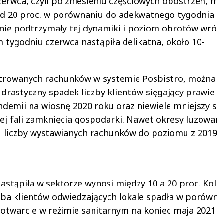
erwca, czyli po zniesieniu częściowych obostrzeń, 
d 20 proc. w porównaniu do adekwatnego tygodnia
 nie podtrzymały tej dynamiki i poziom obrotów wró
m tygodniu czerwca nastąpiła delikatna, około 10-
estrowanych rachunków w systemie Posbistro, można
drastyczny spadek liczby klientów sięgający prawie
andemii na wiosnę 2020 roku oraz niewiele mniejszy 
jnej fali zamknięcia gospodarki. Nawet okresy luzowa
 liczby wystawianych rachunków do poziomu z 2019
astąpiła w sektorze wynosi między 10 a 20 proc. Kol
czba klientów odwiedzających lokale spadła w porów
otwarcie w reżimie sanitarnym na koniec maja 2021