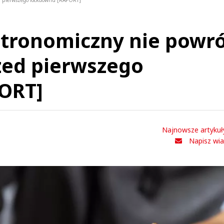
ed pierwszego lockdownu [RAPORT]
stronomiczny nie powró
zed pierwszego
ORT]
Najnowsze artykuł
Napisz wi