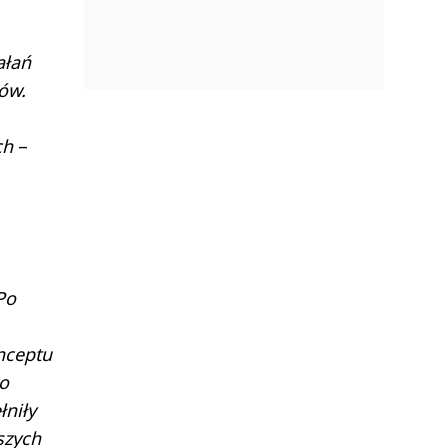
ałań
łów.
ych
–
Po
nceptu
wo
łniły
szych