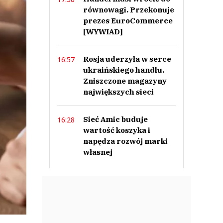
równowagi. Przekonuje
prezes EuroCommerce
[WYWIAD]
Rosja uderzyła w serce
16:57
ukraińskiego handlu.
Zniszczone magazyny
największych sieci
Sieć Amic buduje
16:28
wartość koszyka i
napędza rozwój marki
własnej