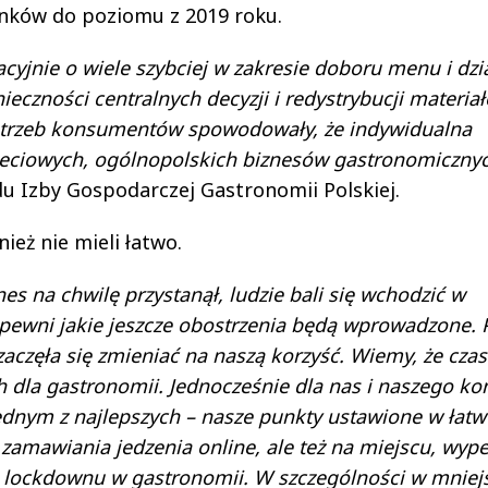
unków do poziomu z 2019 roku.
cyjnie o wiele szybciej w zakresie doboru menu i dzi
czności centralnych decyzji i redystrybucji materia
otrzeb konsumentów spowodowały, że indywidualna
 sieciowych, ogólnopolskich biznesów gastronomiczn
u Izby Gospodarczej Gastronomii Polskiej.
eż nie mieli łatwo.
s na chwilę przystanął, ludzie bali się wchodzić w
 pewni jakie jeszcze obostrzenia będą wprowadzone. 
aczęła się zmieniać na naszą korzyść. Wiemy, że czas
 dla gastronomii. Jednocześnie dla nas i naszego ko
 jednym z najlepszych – nasze punkty ustawione w łat
zamawiania jedzenia online, ale też na miejscu, wype
 lockdownu w gastronomii. W szczególności w mniej