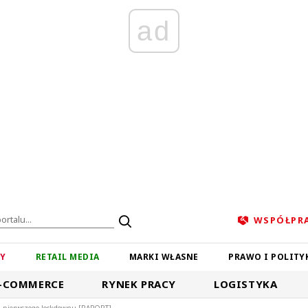
ad
WSPÓŁPR
ZY
RETAIL MEDIA
MARKI WŁASNE
PRAWO I POLITY
-COMMERCE
RYNEK PRACY
LOGISTYKA