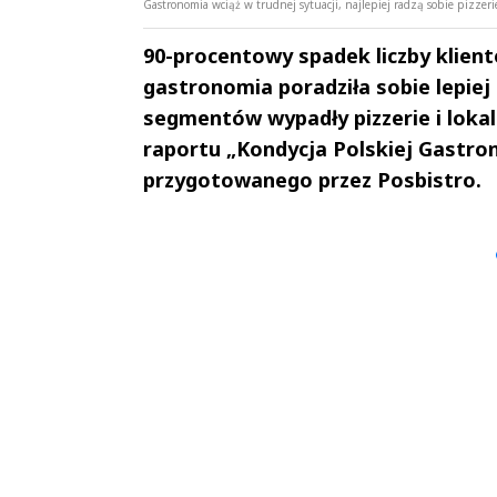
Gastronomia wciąż w trudnej sytuacji, najlepiej radzą sobie pizzerie
90-procentowy spadek liczby klient
gastronomia poradziła sobie lepiej 
segmentów wypadły pizzerie i lokal
raportu „Kondycja Polskiej Gastron
przygotowanego przez Posbistro.
Andrzej i Marta
Marta i An
Sterniccy
Sterniccy
▶
▶