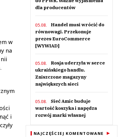
do PPWR. Ważne wyjaśnienia
dla producentów
Handel musi wrócić do
05.08.
równowagi. Przekonuje
prezes EuroCommerce
mem w
[WYWIAD]
ny na
nii
Rosja uderzyła w serce
05.08.
.
ukraińskiego handlu.
Zniszczone magazyny
największych sieci
icznym
Sieć Amic buduje
05.08.
ości
wartość koszyka i napędza
rozwój marki własnej
nąć i
czyły
NAJCZĘŚCIEJ KOMENTOWANE