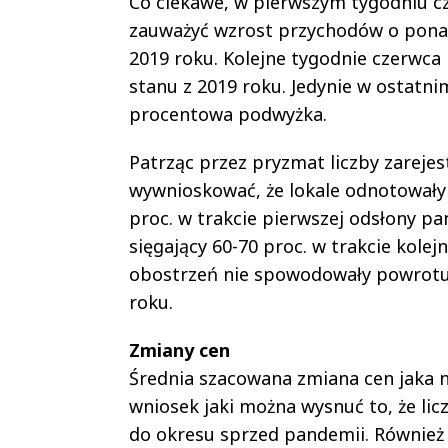
Co ciekawe, w pierwszym tygodniu cz
zauważyć wzrost przychodów o pona
2019 roku. Kolejne tygodnie czerwca
stanu z 2019 roku. Jedynie w ostatni
procentowa podwyżka.
Patrząc przez pryzmat liczby zarej
wywnioskować, że lokale odnotowały 
proc. w trakcie pierwszej odsłony p
sięgający 60-70 proc. w trakcie kole
obostrzeń nie spowodowały powrotu
roku.
Zmiany cen
Średnia szacowana zmiana cen jaka n
wniosek jaki można wysnuć to, że li
do okresu sprzed pandemii. Również 