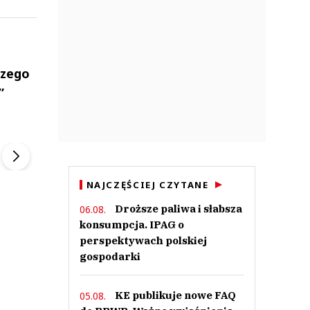
szego
”
ek
Szefem być Sezon 2
Marcin Przybysz
▶
▶
NAJCZĘŚCIEJ CZYTANE
Droższe paliwa i słabsza
06.08.
konsumpcja. IPAG o
perspektywach polskiej
gospodarki
KE publikuje nowe FAQ
05.08.