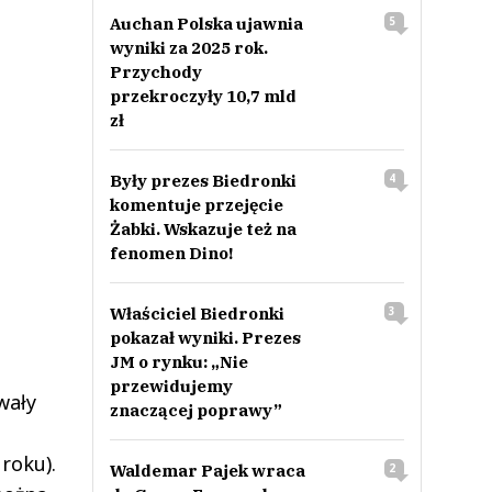
Auchan Polska ujawnia
5
wyniki za 2025 rok.
Przychody
przekroczyły 10,7 mld
zł
Były prezes Biedronki
4
komentuje przejęcie
Żabki. Wskazuje też na
fenomen Dino!
Właściciel Biedronki
3
pokazał wyniki. Prezes
JM o rynku: „Nie
przewidujemy
wały
znaczącej poprawy”
roku).
Waldemar Pajek wraca
2