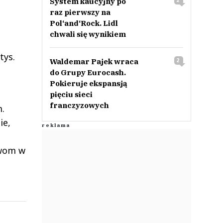
System kaucyjny po
2
raz pierwszy na
Pol‘and‘Rock. Lidl
chwali się wynikiem
tys.
Waldemar Pajek wraca
2
do Grupy Eurocash.
Pokieruje ekspansją
pięciu sieci
franczyzowych
m.
ie,
twom w