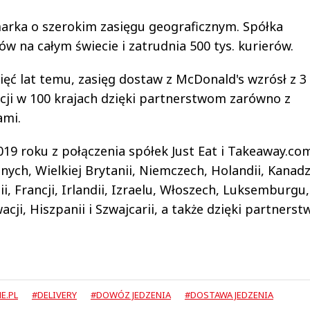
arka o szerokim zasięgu geograficznym. Spółka
w na całym świecie i zatrudnia 500 tys. kurierów.
ć lat temu, zasięg dostaw z McDonald's wzrósł z 3 
acji w 100 krajach dzięki partnerstwom zarówno z
ami.
19 roku z połączenia spółek Just Eat i Takeaway.co
ych, Wielkiej Brytanii, Niemczech, Holandii, Kanadz
anii, Francji, Irlandii, Izraelu, Włoszech, Luksemburgu,
acji, Hiszpanii i Szwajcarii, a także dzięki partners
E.PL
#DELIVERY
#DOWÓZ JEDZENIA
#DOSTAWA JEDZENIA