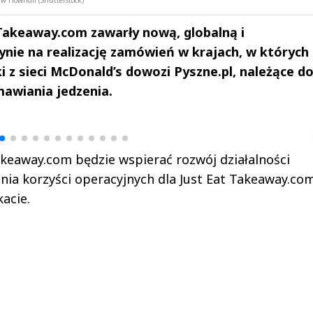
 Takeaway.com zawarły nową, globalną i
ie na realizację zamówień w krajach, w których
ki z sieci McDonald’s dowozi Pyszne.pl, należące d
awiania jedzenia.
drzej
Michał Stężalski
FineDiningWe
▶
▶
akeaway.com będzie wspierać rozwój działalności
nia korzyści operacyjnych dla Just Eat Takeaway.co
acie.