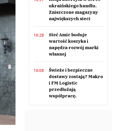
ukraińskiego handlu.
Zniszczone magazyny
największych sieci
Sieć Amic buduje
16:28
wartość koszyka i
napędza rozwój marki
własnej
Świeże i bezpieczne
16:08
dostawy zostają? Makro
i FM Logistic
przedłużają
współpracę.