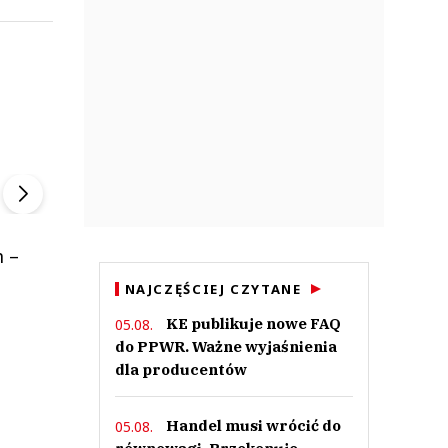
o
ek
Szefem być Sezon 2
Marcin Przybysz
▶
▶
m –
NAJCZĘŚCIEJ CZYTANE
KE publikuje nowe FAQ
05.08.
do PPWR. Ważne wyjaśnienia
dla producentów
Handel musi wrócić do
05.08.