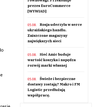
równowagi. Przekonuje
prezes EuroCommerce
[WYWIAD]
Rosja uderzyła w serce
05.08.
ukraińskiego handlu.
Zniszczone magazyny
największych sieci
do
Sieć Amic buduje
05.08.
wartość koszyka i napędza
rozwój marki własnej
ze
Świeże i bezpieczne
05.08.
dostawy zostają? Makro i FM
Logistic przedłużają
współpracę.
resie