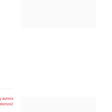
y autora
adomość