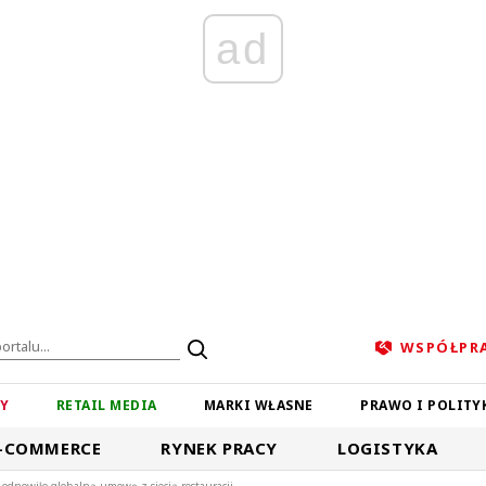
ad
WSPÓŁPR
ZY
RETAIL MEDIA
MARKI WŁASNE
PRAWO I POLITY
-COMMERCE
RYNEK PRACY
LOGISTYKA