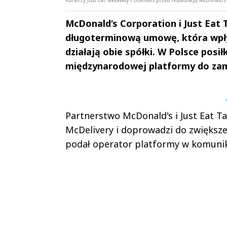
McDonald‘s Corporation i Just Eat
długoterminową umowę, która wpłyn
działają obie spółki. W Polsce posił
międzynarodowej platformy do zam
Andrzej i Marta
Marta i An
Sterniccy
Sterniccy
▶
▶
Partnerstwo McDonald's i Just Eat T
McDelivery i doprowadzi do zwiększe
podał operator platformy w komunik