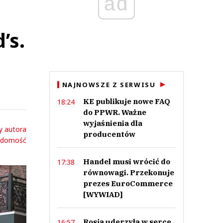
ad
’s.
NAJNOWSZE Z SERWISU
KE publikuje nowe FAQ
18:24
do PPWR. Ważne
wyjaśnienia dla
y autora
producentów
adomość
Handel musi wrócić do
17:38
równowagi. Przekonuje
prezes EuroCommerce
[WYWIAD]
Rosja uderzyła w serce
16:57