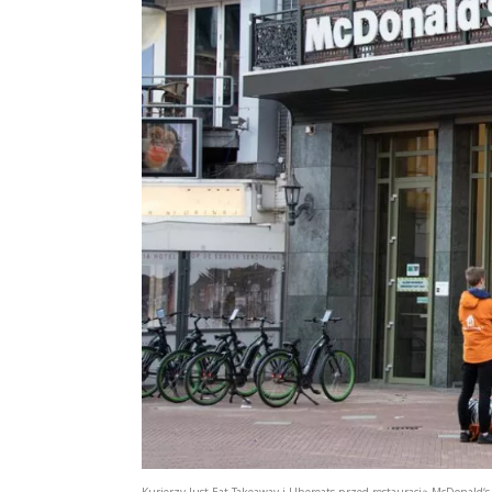
Kurierzy Just Eat Takeaway i Ubereats przed restauracją McDonald‘s