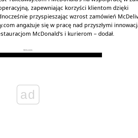
operacyjną, zapewniając korzyści klientom dzięki
ednocześnie przyspieszając wzrost zamówień McDeliv
y.com angażuje się w pracę nad przyszłymi innowacj
estauracjom McDonald's i kurierom – dodał.
REKLAMA
ad