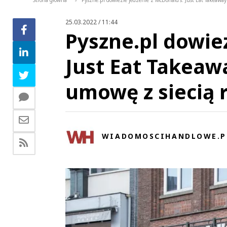
Strona główna
Pyszne.pl dowiezie jedzenie z McDonald’s. Just Eat Takeaway
>
25.03.2022 / 11:44
Pyszne.pl dowiez
Just Eat Takeaw
umowę z siecią r
WIADOMOSCIHANDLOWE.P