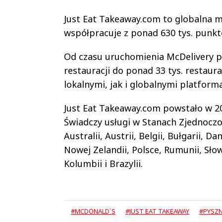
Just Eat Takeaway.com to globalna m
współpracuje z ponad 630 tys. punktó
Od czasu uruchomienia McDelivery pię
restauracji do ponad 33 tys. restaur
lokalnymi, jak i globalnymi platform
Just Eat Takeaway.com powstało w 20
Świadczy usługi w Stanach Zjednoczon
Australii, Austrii, Belgii, Bułgarii, D
Nowej Zelandii, Polsce, Rumunii, Słow
Kolumbii i Brazylii.
#MCDONALD`S
#JUST EAT TAKEAWAY
#PYSZN