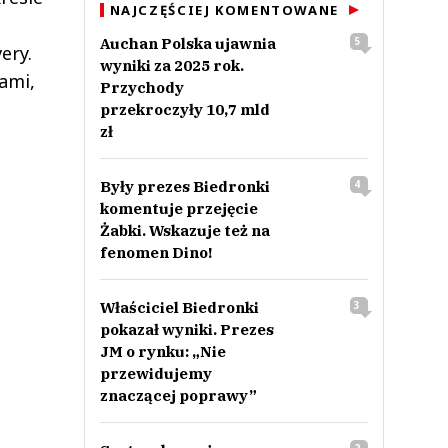
NAJCZĘŚCIEJ KOMENTOWANE
Auchan Polska ujawnia
5
ery.
wyniki za 2025 rok.
ami,
Przychody
przekroczyły 10,7 mld
zł
Były prezes Biedronki
4
komentuje przejęcie
Żabki. Wskazuje też na
fenomen Dino!
Właściciel Biedronki
3
pokazał wyniki. Prezes
JM o rynku: „Nie
przewidujemy
znaczącej poprawy”