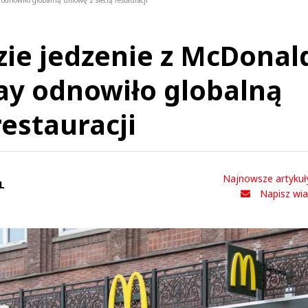
 odnowiło globalną umowę z siecią restauracji
ie jedzenie z McDonald
ay odnowiło globalną
estauracji
Najnowsze artykuł
L
Napisz wi