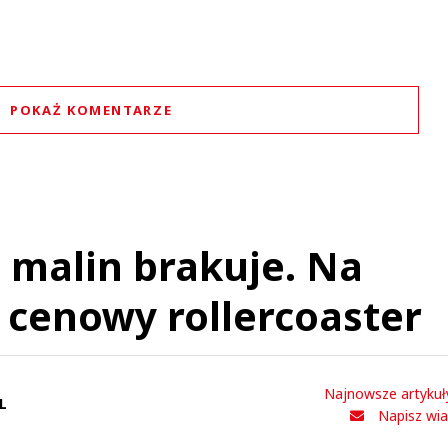
POKAŻ KOMENTARZE
Komentarze (
0
)
Nie znaleziono komentarzy
staw swoje komentarze
Imię (Wymagane)
, malin brakuje. Na
 cenowy rollercoaster
Anuluj
Prześlij komentarz
Najnowsze artykuł
L
Napisz wi