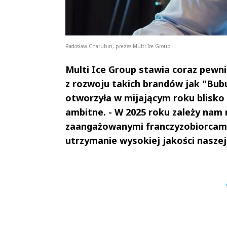
Radosław Charubin, prezes Multi Ice Group
Multi Ice Group stawia coraz pewn
z rozwoju takich brandów jak "Bub
otworzyła w mijającym roku blisko 
ambitne. - W 2025 roku zależy nam 
zaangażowanymi franczyzobiorcami
utrzymanie wysokiej jakości naszej
Andrzej i Marta
Marta i An
Sterniccy
Sterniccy
▶
▶