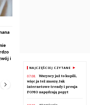
znana
nie
ardzo
wój i
NAJCZĘŚCIEJ CZYTANE
ek
Szefem być Sezon 2
Marcin Przybysz
Wszyscy już to kupili,
07.08.
▶
▶
więc ja też muszę Jak
internetowe trendy i presja
FOMO napędzają popyt