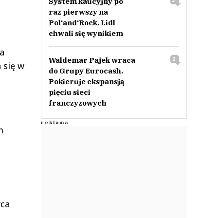
System kaucyjny po
3
raz pierwszy na
Pol‘and‘Rock. Lidl
chwali się wynikiem
ba
Waldemar Pajek wraca
2
 się w
do Grupy Eurocash.
Pokieruje ekspansją
pięciu sieci
franczyzowych
m
rca