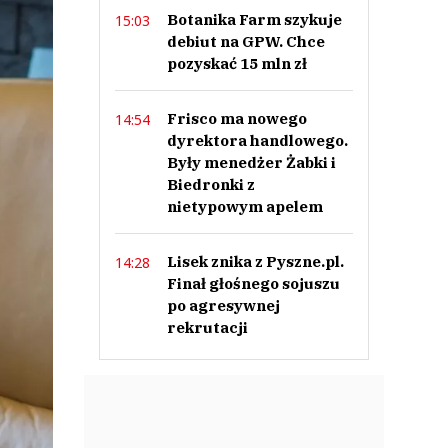
Botanika Farm szykuje
15:03
debiut na GPW. Chce
pozyskać 15 mln zł
Frisco ma nowego
14:54
dyrektora handlowego.
Były menedżer Żabki i
Biedronki z
nietypowym apelem
Lisek znika z Pyszne.pl.
14:28
Finał głośnego sojuszu
po agresywnej
rekrutacji