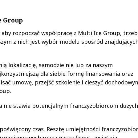
e Group
e aby rozpocząć współpracę z Multi Ice Group, trze
wszym z nich jest wybór modelu spośród znajdujących
ią lokalizację, samodzielnie lub za naszym
korzystniejszą dla siebie formę finansowania oraz
isać umowę, przejść szkolenie i cieszyć dochodowy
oup.
ma nie stawia potencjalnym franczyzobiorcom dużych
 poświęcony czas. Resztę umiejętności franczyzobio
organizowanych przez naszą firmę - wyjaśnia