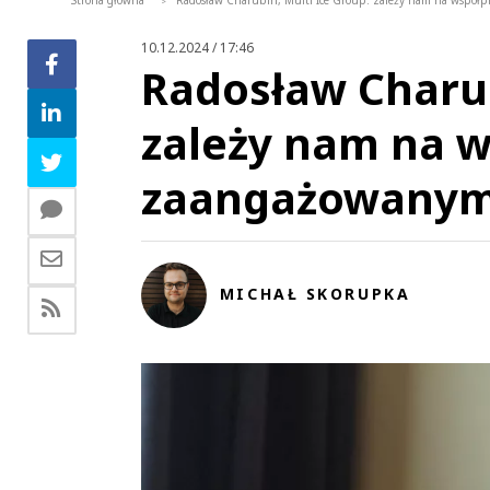
Strona główna
Radosław Charubin, Multi Ice Group: zależy nam na współp
>
10.12.2024 / 17:46
Radosław Charub
zależy nam na w
zaangażowanymi
MICHAŁ SKORUPKA