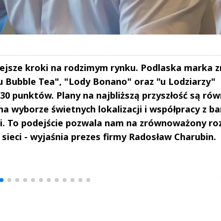
iejsze kroki na rodzimym rynku. Podlaska marka 
u Bubble Tea", "Lody Bonano" oraz "u Lodziarzy"
30 punktów. Plany na najbliższą przyszłość są rów
na wyborze świetnych lokalizacji i współpracy z b
. To podejście pozwala nam na zrównoważony roz
 sieci - wyjaśnia prezes firmy Radosław Charubin.
drzej
Michał Stężalski
FineDiningWe
▶
▶