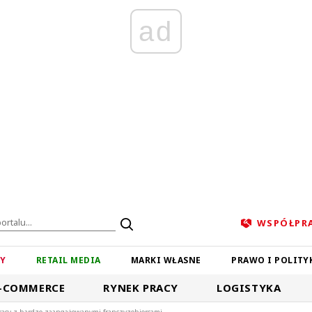
ad
WSPÓŁPR
ZY
RETAIL MEDIA
MARKI WŁASNE
PRAWO I POLITY
-COMMERCE
RYNEK PRACY
LOGISTYKA