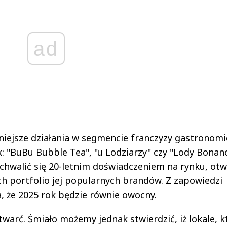
ad
iejsze działania w segmencie franczyzy gastronomi
k: "BuBu Bubble Tea", "u Lodziarzy" czy "Lody Bonano
chwalić się 20-letnim doświadczeniem na rynku, otw
ych portfolio jej popularnych brandów. Z zapowiedzi
 że 2025 rok będzie równie owocny.
twarć. Śmiało możemy jednak stwierdzić, iż lokale, k