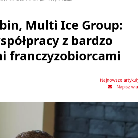
racy z bardzo zaangażowanymi franczyzobiorcami
in, Multi Ice Group:
spółpracy z bardzo
 franczyzobiorcami
Najnowsze artykuł
Napisz wi