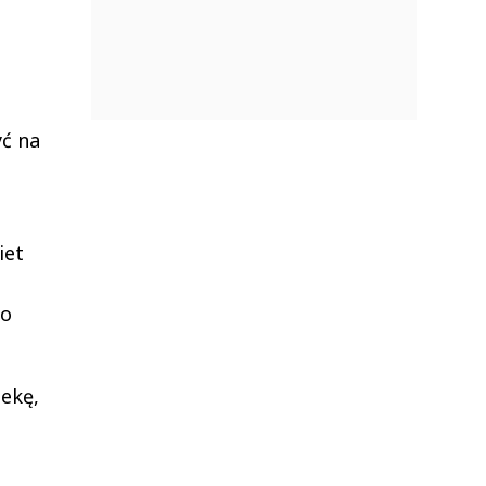
yć na
iet
do
ekę,