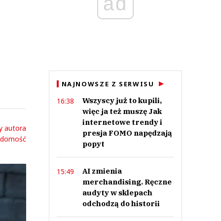
ad
NAJNOWSZE Z SERWISU
Wszyscy już to kupili,
16:38
więc ja też muszę Jak
internetowe trendy i
y autora
presja FOMO napędzają
adomość
popyt
AI zmienia
15:49
merchandising. Ręczne
audyty w sklepach
odchodzą do historii