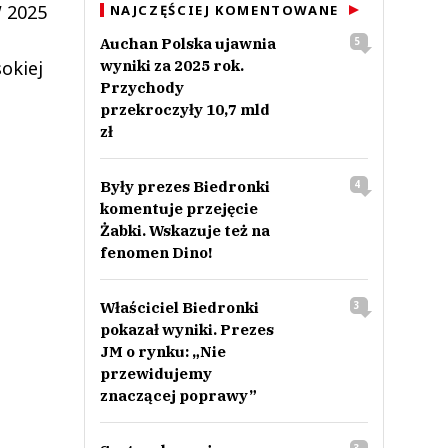
W 2025
NAJCZĘŚCIEJ KOMENTOWANE
i
Auchan Polska ujawnia
5
wyniki za 2025 rok.
okiej
Przychody
przekroczyły 10,7 mld
zł
Były prezes Biedronki
4
komentuje przejęcie
Żabki. Wskazuje też na
fenomen Dino!
Właściciel Biedronki
3
pokazał wyniki. Prezes
JM o rynku: „Nie
przewidujemy
znaczącej poprawy”