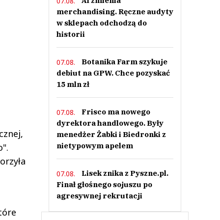
AI zmienia
07.08.
merchandising. Ręczne audyty
w sklepach odchodzą do
historii
Botanika Farm szykuje
07.08.
debiut na GPW. Chce pozyskać
15 mln zł
Frisco ma nowego
07.08.
dyrektora handlowego. Były
cznej,
menedżer Żabki i Biedronki z
nietypowym apelem
".
orzyła
Lisek znika z Pyszne.pl.
07.08.
Finał głośnego sojuszu po
agresywnej rekrutacji
tóre