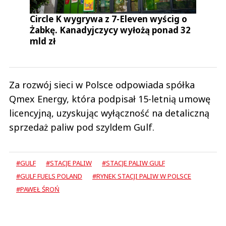
Circle K wygrywa z 7-Eleven wyścig o
Żabkę. Kanadyjczycy wyłożą ponad 32
mld zł
Za rozwój sieci w Polsce odpowiada spółka
Qmex Energy, która podpisał 15-letnią umowę
licencyjną, uzyskując wyłączność na detaliczną
sprzedaż paliw pod szyldem Gulf.
#GULF
#STACJE PALIW
#STACJE PALIW GULF
#GULF FUELS POLAND
#RYNEK STACJI PALIW W POLSCE
#PAWEŁ ŚROŃ