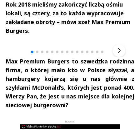
Rok 2018 mieliśmy zakończyć liczbą ośmiu
lokali, są cztery, za to każda wypracowuje
zakładane obroty – mówi szef Max Premium
Burgers.
Andrzej i Marta Sterniccy
Marta i 
▶
Max Premium Burgers to szwedzka rodzinna
firma, o której mało kto w Polsce słyszał, a
hamburgery kojarzą się u nas głównie z
szyldami McDonald’s, których jest ponad 400.
Wierzy Pan, że jest u nas miejsce dla kolejnej
sieciowej burgerowni?
REKLAMA