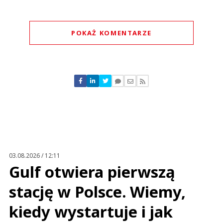
POKAŻ KOMENTARZE
Komentarze (
0
)
Nie znaleziono komentarzy
Zostaw swoje komentarze
Imię (Wymagane)
Anuluj
Prześlij komentarz
03.08.2026 / 12:11
Gulf otwiera pierwszą
stację w Polsce. Wiemy,
kiedy wystartuje i jak