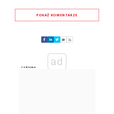
POKAŻ KOMENTARZE
Komentarze (
1
)
ad
Lol
03.08.2026 / 18:36
This comment was minimized by the moderator on the site
Po co?
Lol
Odpowiedz
0
0