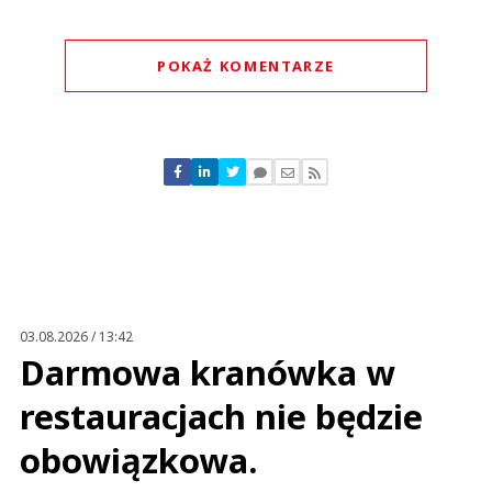
POKAŻ KOMENTARZE
Komentarze (
1
)
R2D2
06.07.2022 / 11:04
This comment was minimized by the moderator on the site
03.08.2026 / 13:42
U ruska nie kupuję
Darmowa kranówka w
R2D2
Odpowiedz
restauracjach nie będzie
0
obowiązkowa.
0