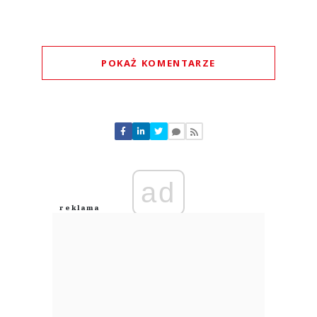
POKAŻ KOMENTARZE
Komentarze (
0
)
Nie znaleziono komentarzy
Zostaw swoje komentarze
Imię (Wymagane)
ad
Anuluj
Prześlij komentarz