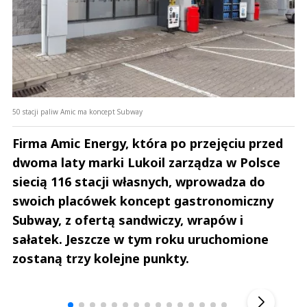
50 stacji paliw Amic ma koncept Subway
Firma Amic Energy, która po przejęciu przed
dwoma laty marki Lukoil zarządza w Polsce
siecią 116 stacji własnych, wprowadza do
swoich placówek koncept gastronomiczny
Subway, z ofertą sandwiczy, wrapów i
sałatek. Jeszcze w tym roku uruchomione
zostaną trzy kolejne punkty.
Andrzej i Marta Sterniccy
Marta i 
▶