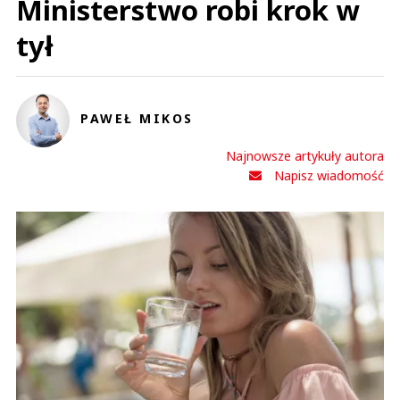
Ministerstwo robi krok w
Nie znaleziono komentarzy
Zostaw swoje komentarze
Imię (Wymagane)
tył
Anuluj
PAWEŁ MIKOS
Prześlij komentarz
Najnowsze artykuły autora
Napisz wiadomość