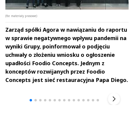
(for. materiały prasowe)
Zarząd spółki Agora w nawiązaniu do raportu
w sprawie negatywnego wpływu pandemii na
wyniki Grupy, poinformował o podjęciu
uchwały o złożeniu wniosku o ogłoszenie
upadłości Foodio Concepts. Jednym z
konceptów rozwijanych przez Foodio
Concepts jest sieć restauracyjna Papa Diego.
Andrzej i Marta Sterniccy
Marta i 
▶