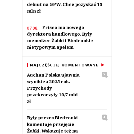
debiut na GPW. Chce pozyskać 15
mln zł
Frisco ma nowego
07.08.
dyrektora handlowego. Były
menedżer Żabki i Biedronki z
nietypowym apelem
NAJCZĘŚCIEJ KOMENTOWANE
Auchan Polska ujawnia
5
wyniki za 2025 rok.
Przychody
przekroczyły 10,7 mld
zł
Były prezes Biedronki
4
komentuje przejęcie
Żabki. Wskazuje też na