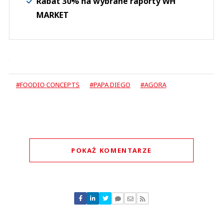
Rabat 30% na wybrane raporty WH
MARKET
#FOODIO CONCEPTS
#PAPA DIEGO
#AGORA
POKAŻ KOMENTARZE
Komentarze (
0
)
Nie znaleziono komentarzy
Zostaw swoje komentarze
Imię (Wymagane)