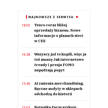
Anuluj
NAJNOWSZE Z SERWISU
Prześlij komentarz
Tesco coraz bliżej
18:05
sprzedaży biznesu. Nowe
informacje o planach sieci
w CEE
Wszyscy już to kupili, więc ja
16:38
też muszę Jak internetowe
trendy i presja FOMO
napędzają popyt
AI zmienia merchandising.
15:49
Ręczne audyty w sklepach
odchodzą do historii
Botanika Farm szykuje
15:03