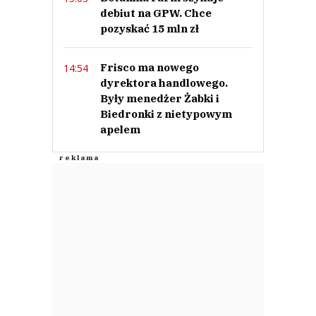
debiut na GPW. Chce
pozyskać 15 mln zł
Frisco ma nowego
14:54
dyrektora handlowego.
Były menedżer Żabki i
Biedronki z nietypowym
apelem