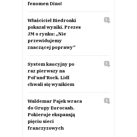
fenomen Dino!
Właściciel Biedronki
3
pokazał wyniki. Prezes
JM o rynku: „Nie
przewidujemy
znaczącej poprawy”
System kaucyjny po
3
raz pierwszy na
Pol‘and‘Rock. Lidl
chwali się wynikiem
Waldemar Pajek wraca
2
do Grupy Eurocash.
Pokieruje ekspansją
pięciu sieci
franczyzowych