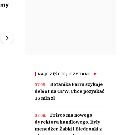
Jemy
ek
Szefem być Sezon 2
Marcin Przybysz
▶
▶
NAJCZĘŚCIEJ CZYTANE
Botanika Farm szykuje
07.08.
debiut na GPW. Chce pozyskać
15 mln zł
Frisco ma nowego
07.08.
dyrektora handlowego. Były
menedżer Żabki i Biedronki z