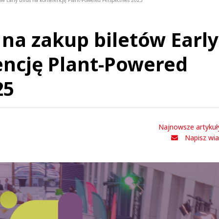
w Early Birds na konferencję Plant-Powered Perspectives 2025
 na zakup biletów Early
encję Plant-Powered
25
Najnowsze artykuł
Napisz wi