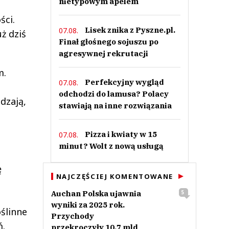
nietypowym apelem
ści.
Lisek znika z Pyszne.pl.
07.08.
ż dziś
Finał głośnego sojuszu po
agresywnej rekrutacji
m.
Perfekcyjny wygląd
07.08.
odchodzi do lamusa? Polacy
dzają,
stawiają na inne rozwiązania
Pizza i kwiaty w 15
07.08.
.
minut? Wolt z nową usługą
ę
NAJCZĘŚCIEJ KOMENTOWANE
Auchan Polska ujawnia
5
wyniki za 2025 rok.
oślinne
Przychody
ń.
przekroczyły 10,7 mld