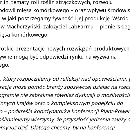
in. tematy roli roślin strączkowych, rozwoju
hodowli mięsa komórkowego – oraz wpływu środowi
w jaki postrzegamy żywność i jej produkcję. Wśród
ław Macherzyński, założyciel LabFarmu – pionierskie
mięsa komórkowego.
rótkie prezentacje nowych rozwiązań produktowych
atywne mogą być odpowiedzi rynku na wyzwania
ego.
 który rozpoczniemy od refleksji nad opowieściami, 
racja może pomóc branży spożywczej działać na rzec
rogramie nie zabraknie również dyskusji o możliwości
 innych krajów oraz o kompleksowym podejściu do
 – podkreśla koordynatorka konferencji Plant-Powe
oślinnieJemy wierzymy, że przyszłość jedzenia zależy 
my już dziś. Dlatego chcemy, by na konferencji