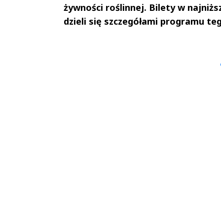
żywności roślinnej. Bilety w najniżs
dzieli się szczegółami programu t
Andrzej i Marta
Marta i An
Sterniccy
Sterniccy
▶
▶