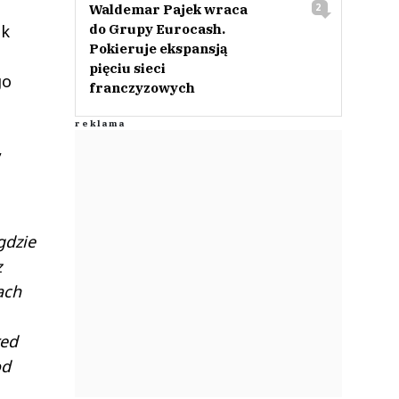
Waldemar Pajek wraca
2
do Grupy Eurocash.
sk
Pokieruje ekspansją
pięciu sieci
go
franczyzowych
,
gdzie
z
ach
red
od