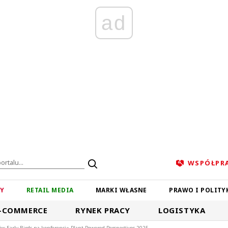
ad
WSPÓŁPR
ZY
RETAIL MEDIA
MARKI WŁASNE
PRAWO I POLITY
-COMMERCE
RYNEK PRACY
LOGISTYKA