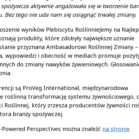
a spożywcza aktywnie angażowała się w tworzenie bar
 Bez tego nie uda nam się osiągnąć trwałej zmiany.
oszenie wyników Plebiscytu RoślinnieJemy na Najlep
oznają produkty, które zdobyły największe uznanie
stanie przyznana Ambasadorowi Roślinnej Zmiany –
nia, wypowiedzi i obecność w mediach promuje pozy
je innych do zmiany nawyków żywieniowych. Głosowani
pnia.
rencji są ProVeg International, międzynarodowa
je roślinną transformację systemu żywnościowego, 
 Roślinnej, który zrzesza producentów żywności roś
ktora branży spożywczej.
nt-Powered Perspectives można znaleźć
na stronie