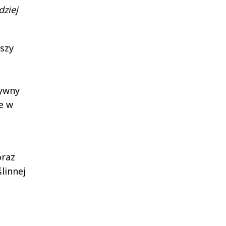
dziej
szy
tywny
e w
oraz
linnej