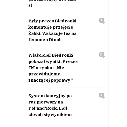
zł
Były prezes Biedronki
4
komentuje przejęcie
Żabki. Wskazuje też na
fenomen Dino!
Właściciel Biedronki
3
pokazał wyniki. Prezes
JM o rynku: „Nie
przewidujemy
znaczącej poprawy”
System kaucyjny po
3
raz pierwszy na
Pol‘and‘Rock. Lidl
chwali się wynikiem