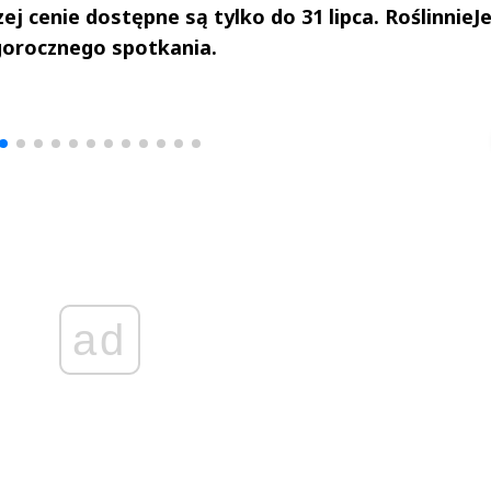
zej cenie dostępne są tylko do 31 lipca. Roślinnie
egorocznego spotkania.
drzej
Michał Stężalski
FineDiningWe
▶
▶
ad