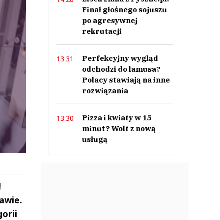
Finał głośnego sojuszu
po agresywnej
rekrutacji
Perfekcyjny wygląd
13:31
odchodzi do lamusa?
Polacy stawiają na inne
rozwiązania
Pizza i kwiaty w 15
13:30
minut? Wolt z nową
usługą
!
awie.
orii