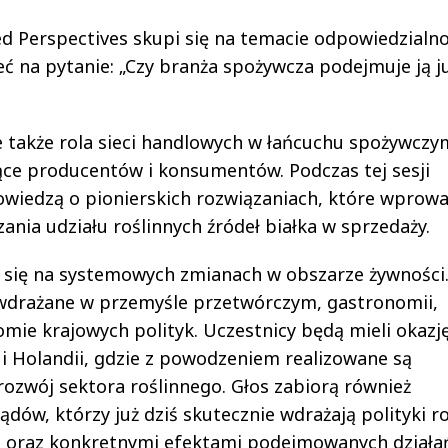
 Perspectives skupi się na temacie odpowiedzialno
ć na pytanie: „Czy branża spożywcza podejmuje ją ju
także rola sieci handlowych w łańcuchu spożywczy
ące producentów i konsumentów. Podczas tej sesji
owiedzą o pionierskich rozwiązaniach, które wprowa
zania udziału roślinnych źródeł białka w sprzedaży.
ią się na systemowych zmianach w obszarze żywności
wdrażane w przemyśle przetwórczym, gastronomii,
mie krajowych polityk. Uczestnicy będą mieli okazj
 i Holandii, gdzie z powodzeniem realizowane są
ozwój sektora roślinnego. Głos zabiorą również
dów, którzy już dziś skutecznie wdrażają polityki r
m oraz konkretnymi efektami podejmowanych działa