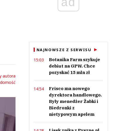
ad
NAJNOWSZE Z SERWISU
Botanika Farm szykuje
15:03
debiut na GPW. Chce
pozyskać 15 mln zł
y autora
adomość
Frisco ma nowego
14:54
dyrektora handlowego.
Były menedżer Żabki i
Biedronki z
nietypowym apelem
Lisek znika z Pyszne.pl.
14:28