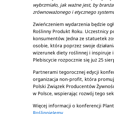
wybrzmiało, jak ważne jest, by branż
zrównoważonego i etycznego systemu.
Zwieńczeniem wydarzenia będzie ogł
Roślinny Produkt Roku. Uczestnicy p
konsumentów. Jedna ze statuetek zo
osobie, która poprzez swoje działa
wizerunek diety roślinnej i inspiru
Plebiscycie rozpocznie się już 25 sier
Partnerami tegorocznej edycji konfe
organizacja non-profit, która promu
Polski Związek Producentów Żywności
w Polsce, wspierając rozwój tego se
Więcej informacji o konferencji Pla
RoślinnieJemy
.