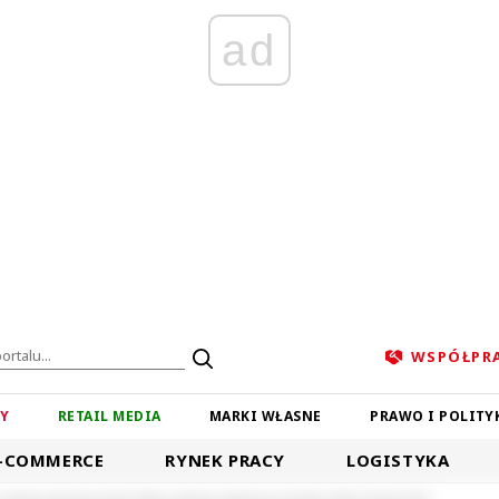
ad
WSPÓŁPR
ZY
RETAIL MEDIA
MARKI WŁASNE
PRAWO I POLITY
-COMMERCE
RYNEK PRACY
LOGISTYKA