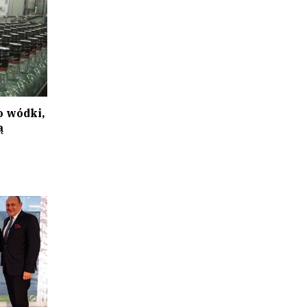
o wódki,
ą