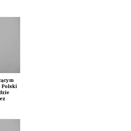
zącym
Polski
dzie
ez