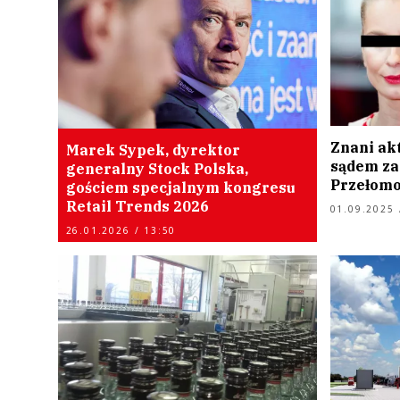
Znani ak
Marek Sypek, dyrektor
sądem za
generalny Stock Polska,
Przełomo
gościem specjalnym kongresu
Retail Trends 2026
01.09.2025 
26.01.2026 / 13:50