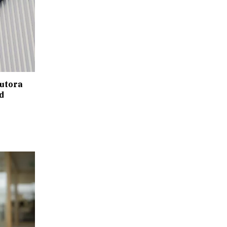
butora
d