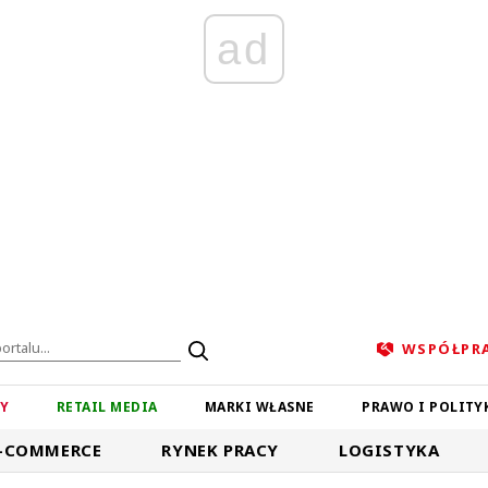
ad
WSPÓŁPR
ZY
RETAIL MEDIA
MARKI WŁASNE
PRAWO I POLITY
-COMMERCE
RYNEK PRACY
LOGISTYKA