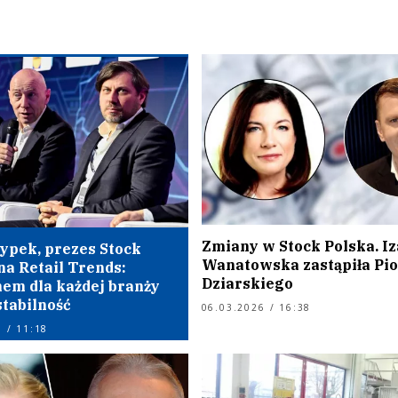
Zmiany w Stock Polska. Iz
ypek, prezes Stock
Wanatowska zastąpiła Pio
na Retail Trends:
Dziarskiego
em dla każdej branży
stabilność
06.03.2026 / 16:38
 / 11:18