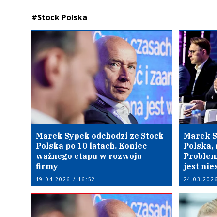
#Stock Polska
Marek Sypek odchodzi ze Stock
Marek S
Polska po 10 latach. Koniec
Polska, 
ważnego etapu w rozwoju
Problem
firmy
jest nie
19.04.2026 / 16:52
24.03.2026