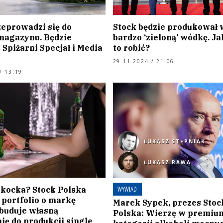
zeprowadzi się do
Stock będzie produkował 
agazynu. Będzie
bardzo ‘zieloną’ wódkę. Ja
Spiżarni Specjał i Media
to robić?
29.11.2024 / 21:06
/ 13:19
ŁUKASZ STĘPNIAK
ŁUKASZ RAWA
zkocka? Stock Polska
WYWIAD
 portfolio o markę
Marek Sypek, prezes Stoc
 buduje własną
Polska: Wierzę w premiu
ię do produkcji single