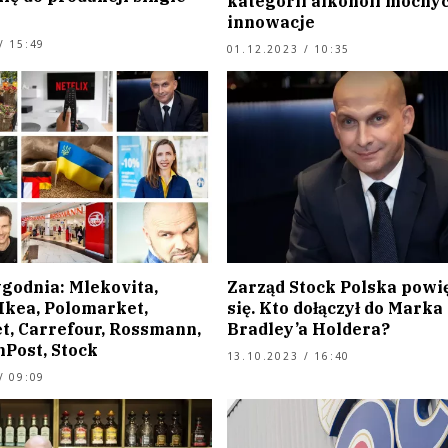
kategorii alkoholi mocnyc
innowacje
/ 15:49
01.12.2023 / 10:35
ygodnia: Mlekovita,
Zarząd Stock Polska powi
Ikea, Polomarket,
się. Kto dołączył do Marka
t, Carrefour, Rossmann,
Bradley’a Holdera?
InPost, Stock
13.10.2023 / 16:40
/ 09:09