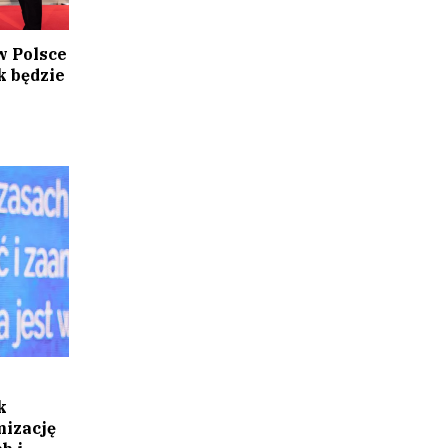
w Polsce
k będzie
k
mizację