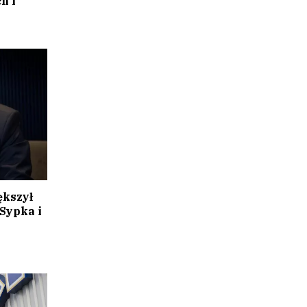
h i
ększył
 Sypka i