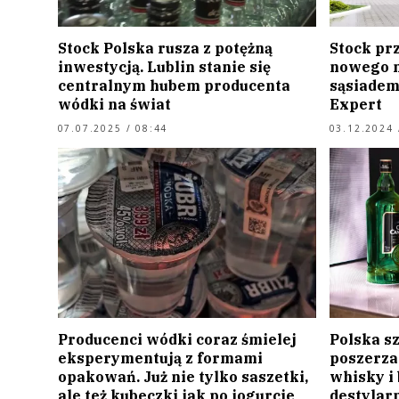
Stock Polska rusza z potężną
Stock pr
inwestycją. Lublin stanie się
nowego m
centralnym hubem producenta
sąsiadem 
wódki na świat
Expert
07.07.2025 / 08:44
03.12.2024 
Producenci wódki coraz śmielej
Polska s
eksperymentują z formami
poszerza
opakowań. Już nie tylko saszetki,
whisky i
ale też kubeczki jak po jogurcie
destylarn