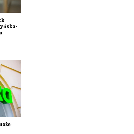
ck
zyńska-
u
 może