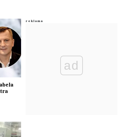
ad
abela
tra