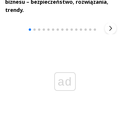
biznesu – bezpieczeństwo, rozwiązania,
trendy.
Andrzej i Marta Sterniccy
Marta i 
▶
ad