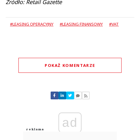
Źródło: Retail Gazette
#LEASING OPERACYJNY
#LEASING FINANSOWY
#VAT
POKAŻ KOMENTARZE
Komentarze (
0
)
Nie znaleziono komentarzy
Zostaw swoje komentarze
Imię (Wymagane)
ad
Anuluj
Prześlij komentarz