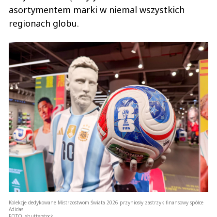
asortymentem marki w niemal wszystkich
regionach globu.
Kolekcje dedykowane Mistrzostwom Świata 2026 przyniosły zastrzyk finansowy spółce
Adidas
FOTO:
shutterstock