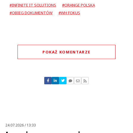
#INFINITE IT SOLUTIONS
#ORANGE POLSKA
#OBIEG DOKUMENTÓW
#WH FOKUS
POKAŻ KOMENTARZE
Komentarze (
0
)
Nie znaleziono komentarzy
Zostaw swoje komentarze
Imię (Wymagane)
Anuluj
Prześlij komentarz
24.07.2026 / 13:33