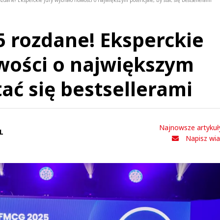
zdane! Eksperckie jury wybrało nowości o największym potencjale, by stać się bestsellerami
5 rozdane! Eksperckie
wości o największym
tać się bestsellerami
Najnowsze artykuł
L
Napisz wi