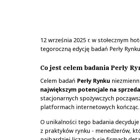
12 września 2025 r. w stołecznym ho
tegoroczną edycję badań Perły Rynk
Co jest celem badania Perły R
Celem badań
Perły Rynku
niezmienn
największym potencjale na sprzed
stacjonarnych spożywczych począwszy
platformach internetowych kończąc
O unikalności tego badania decyduje
z praktyków rynku - menedżerów, kt
najbardziej liczących się firmach det