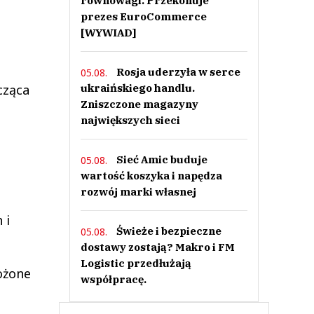
równowagi. Przekonuje
prezes EuroCommerce
[WYWIAD]
Rosja uderzyła w serce
05.08.
cząca
ukraińskiego handlu.
Zniszczone magazyny
największych sieci
Sieć Amic buduje
05.08.
wartość koszyka i napędza
rozwój marki własnej
 i
Świeże i bezpieczne
05.08.
dostawy zostają? Makro i FM
Logistic przedłużają
ożone
współpracę.