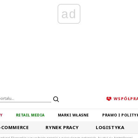
ad
WSPÓŁPR
ZY
RETAIL MEDIA
MARKI WŁASNE
PRAWO I POLITY
-COMMERCE
RYNEK PRACY
LOGISTYKA