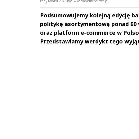
Perły Rynku 2025 (fot. wiadomoscihandlowe.pl)
Podsumowujemy kolejną edycję bad
politykę asortymentową ponad 60 w
oraz platform e-commerce w Polsce
Przedstawiamy werdykt tego wyją
Andrzej i Marta
Marta i An
Sterniccy
Sterniccy
▶
▶