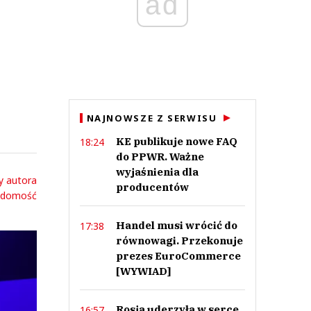
ad
NAJNOWSZE Z SERWISU
KE publikuje nowe FAQ
18:24
do PPWR. Ważne
wyjaśnienia dla
y autora
producentów
adomość
Handel musi wrócić do
17:38
równowagi. Przekonuje
prezes EuroCommerce
[WYWIAD]
Rosja uderzyła w serce
16:57