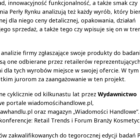
kład, innowacyjność funkcjonalność, a także smak czy
ia Perły Rynku analizują też każdy wyrób, który bie
 dla niego ceny detalicznej, opakowania, działań
go sprzedaż, a także tego czy wpisuje się on w tre
j analizie firmy zgłaszające swoje produkty do badan
 są one odbierane przez retailerów reprezentującyc
ni dla tych wyrobów miejsce w swojej ofercie. W tym
stkim jurorom za zaangażowanie w ten projekt.
e cyklicznie od kilkunastu lat przez
Wydawnictwo
we portale wiadomościhandlowe.pl,
zawhandlu.pl oraz magazyn „Wiadomości Handlowe”.
onferencje: Retail Trends i Forum Branży Kosmetyc
ów zakwalifikowanych do tegorocznej edycji badań P