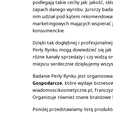
podlegają takie cechy jak: jakość, s
zapach danego wyrobu. Jurorzy badan
nim udział pod kątem rekomendowanej
marketingowych mających wspierać je
konsumenckie.
Dzięki tak dogłębnej i profesjonalne
Perły Rynku mogą dowiedzieć się jak
różne kanały sprzedaży i czy widzą o
miejscu serdecznie dziękujemy wszy
Badanie Perły Rynku jest organizowan
Gospodarcze
, które wydaje bizneso
wiadomoscikosmetyczne.pl, franczy
Organizuje również znane branżowe k
Poniżej przedstawiamy listę produkt