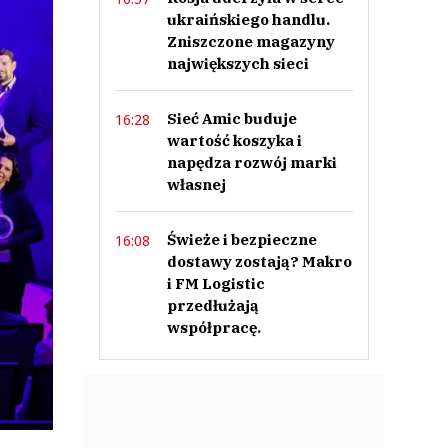
ukraińskiego handlu.
Zniszczone magazyny
największych sieci
Sieć Amic buduje
16:28
wartość koszyka i
napędza rozwój marki
własnej
Świeże i bezpieczne
16:08
dostawy zostają? Makro
i FM Logistic
przedłużają
współpracę.