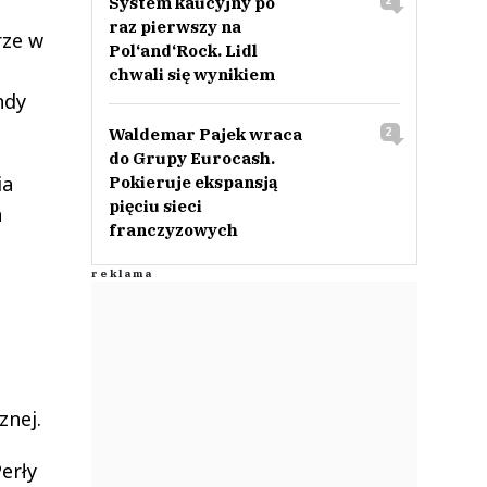
System kaucyjny po
2
raz pierwszy na
rze w
Pol‘and‘Rock. Lidl
chwali się wynikiem
ndy
Waldemar Pajek wraca
2
do Grupy Eurocash.
ia
Pokieruje ekspansją
pięciu sieci
h
franczyzowych
znej.
erły