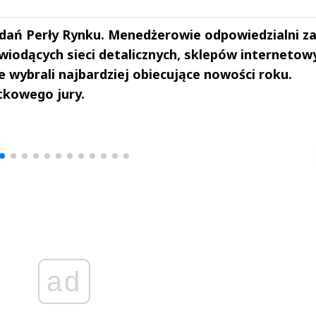
ań Perły Rynku. Menedżerowie odpowiedzialni z
iodących sieci detalicznych, sklepów internetow
 wybrali najbardziej obiecujące nowości roku.
tkowego jury.
drzej
Michał Stężalski
FineDiningWe
▶
▶
ad