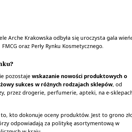
tele Arche Krakowska odbyła się uroczysta gala wień
u FMCG oraz Perły Rynku Kosmetycznego.
ynku?
ie pozostaje
wskazanie nowości produktowych o
ażowy sukces w różnych rodzajach sklepów
, od
, przez drogerie, perfumerie, apteki, na e-sklepach
.
 to, kto dokonuje oceny produktów. Jest to grono zł
órzy odpowiadają za politykę asortymentową w
alicznych w kraju.