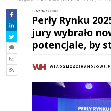
Strona główna
Konkursy i badania konsumenckie
Perły Rynku 2025 ro
>
>
12.09.2025 / 13:00
Perły Rynku 202
jury wybrało no
potencjale, by s
WIADOMOSCIHANDLOWE.P