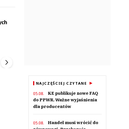
a
ych
ek
Szefem być Sezon 2
Marcin Przybysz
▶
▶
NAJCZĘŚCIEJ CZYTANE
KE publikuje nowe FAQ
05.08.
do PPWR. Ważne wyjaśnienia
dla producentów
Handel musi wrócić do
05.08.