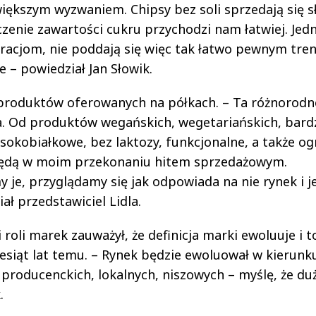
jwiększym wyzwaniem. Chipsy bez soli sprzedają się s
czenie zawartości cukru przychodzi nam łatwiej. Jed
racjom, nie poddają się więc tak łatwo pewnym tre
– powiedział Jan Słowik.
produktów oferowanych na półkach. – Ta różnorodn
. Od produktów wegańskich, wegetariańskich, bard
ysokobiałkowe, bez laktozy, funkcjonalne, a także o
 będą w moim przekonaniu hitem sprzedażowym.
je, przyglądamy się jak odpowiada na nie rynek i je
ł przedstawiciel Lidla.
roli marek zauważył, że definicja marki ewoluuje i t
ziesiąt lat temu. – Rynek będzie ewoluował w kierunk
producenckich, lokalnych, niszowych – myślę, że duż
.