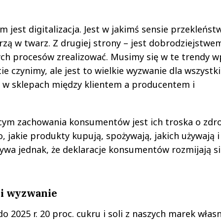
est digitalizacja. Jest w jakimś sensie przekleńst
zą w twarz. Z drugiej strony – jest dobrodziejstwe
ych procesów zrealizować. Musimy się w te trendy wp
ie czynimy, ale jest to wielkie wyzwanie dla wszystk
ię w sklepach między klientem a producentem i
jącym zachowania konsumentów jest ich troska o zdro
, jakie produkty kupują, spożywają, jakich używają i
ywa jednak, że deklaracje konsumentów rozmijają si
 i wyzwanie
 2025 r. 20 proc. cukru i soli z naszych marek włas