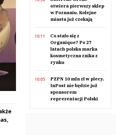
otwiera pierwszy sklep
w Poznaniu. Kolejne
miasta już czekają
Co stało się z
10:11
Organique? Po 27
latach polska marka
kosmetyczna znika z
rynku
PZPN 10 mln zł w plecy.
10:05
InPost nie będzie już
sponsorem
reprezentacji Polski
także
nas,