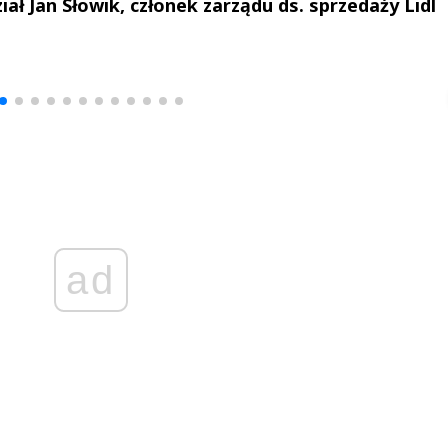
ał Jan Słowik, członek zarządu ds. sprzedaży Lidl
drzej
Michał Stężalski
FineDiningWe
▶
▶
ad