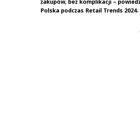
zakupów, bez komplikacji – powiedzi
Polska podczas Retail Trends 2024.
Andrzej i Marta
Marta i An
Sterniccy
Sterniccy
▶
▶