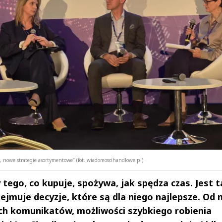
 nowe strategie asortymentowe” (fot. wiadomoscihandlowe.pl)
 tego, co kupuje, spożywa, jak spędza czas. Jest 
ejmuje decyzje, które są dla niego najlepsze. Od 
ych komunikatów, możliwości szybkiego robienia