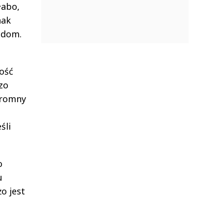
łabo,
nak
ndom.
ość
zo
gromny
śli
o
u
o jest