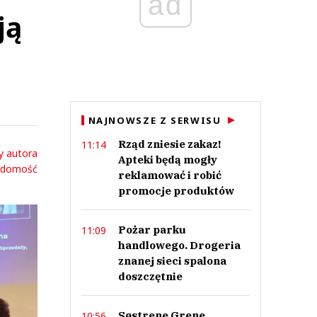
ad
ją
NAJNOWSZE Z SERWISU
Rząd zniesie zakaz!
11:14
y autora
Apteki będą mogły
adomość
reklamować i robić
promocje produktów
Pożar parku
11:09
handlowego. Drogeria
znanej sieci spalona
doszczętnie
Søstrene Grene
10:56