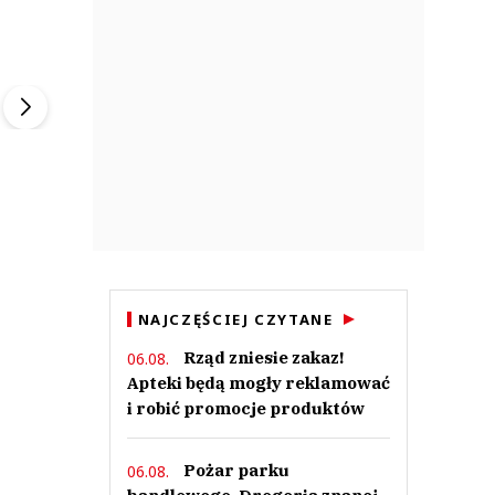
ek
Szefem być Sezon 2
Marcin Przybysz
▶
▶
NAJCZĘŚCIEJ CZYTANE
Rząd zniesie zakaz!
06.08.
Apteki będą mogły reklamować
i robić promocje produktów
Pożar parku
06.08.