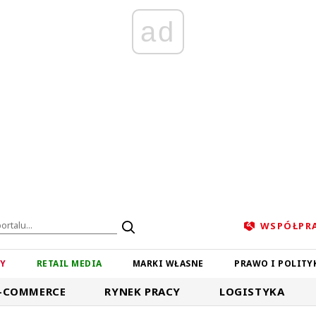
ad
WSPÓŁPR
ZY
RETAIL MEDIA
MARKI WŁASNE
PRAWO I POLITY
-COMMERCE
RYNEK PRACY
LOGISTYKA