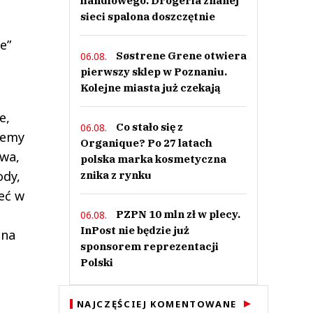
handlowego. Drogeria znanej
sieci spalona doszczętnie
e”
Søstrene Grene otwiera
06.08.
pierwszy sklep w Poznaniu.
Kolejne miasta już czekają
e,
Co stało się z
06.08.
jemy
Organique? Po 27 latach
ywa,
polska marka kosmetyczna
ody,
znika z rynku
ieć w
PZPN 10 mln zł w plecy.
06.08.
InPost nie będzie już
lna
sponsorem reprezentacji
Polski
NAJCZĘŚCIEJ KOMENTOWANE