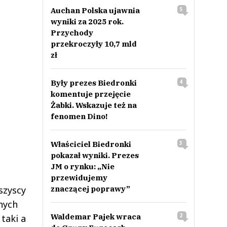
Auchan Polska ujawnia
5
wyniki za 2025 rok.
Przychody
przekroczyły 10,7 mld
zł
Były prezes Biedronki
4
komentuje przejęcie
Żabki. Wskazuje też na
fenomen Dino!
Właściciel Biedronki
3
pokazał wyniki. Prezes
JM o rynku: „Nie
przewidujemy
znaczącej poprawy”
szyscy
nych
Waldemar Pajek wraca
2
taki a