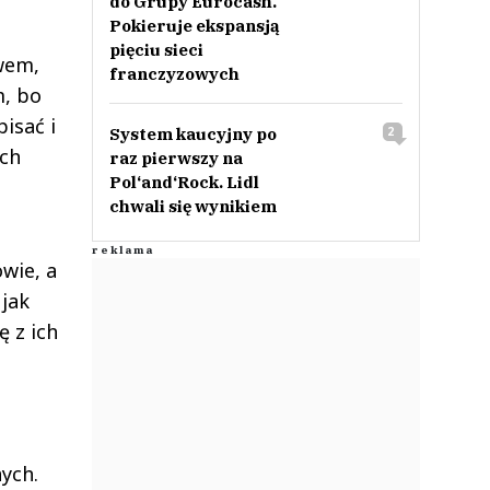
do Grupy Eurocash.
Pokieruje ekspansją
pięciu sieci
wem,
franczyzowych
m, bo
isać i
System kaucyjny po
2
ich
raz pierwszy na
Pol‘and‘Rock. Lidl
chwali się wynikiem
wie, a
 jak
ę z ich
nych.