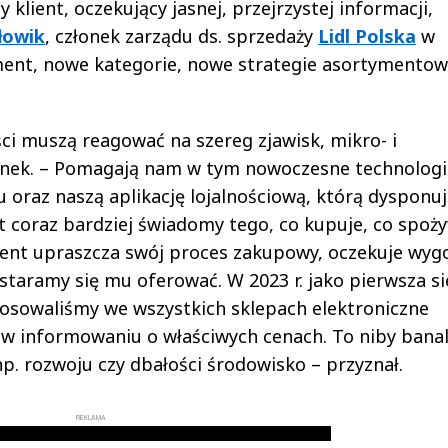
klient, oczekujący jasnej, przejrzystej informacji,
łowik
, członek zarządu ds. sprzedaży
Lidl Polska
w
ment, nowe kategorie, nowe strategie asortymentow
iści muszą reagować na szereg zjawisk, mikro- i
ynek. – Pomagają nam w tym nowoczesne technologi
 oraz naszą aplikację lojalnościową, którą dysponu
est coraz bardziej świadomy tego, co kupuje, co spoż
lient upraszcza swój proces zakupowy, oczekuje wyg
e staramy się mu oferować. W 2023 r. jako pierwsza s
stosowaliśmy we wszystkich sklepach elektroniczne
 w informowaniu o właściwych cenach. To niby bana
np. rozwoju czy dbałości środowisko – przyznał.
REKLAMA