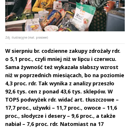
Zdj. ilustracyjne (mat. prasowe)
W sierpniu br. codzienne zakupy zdrożały rdr.
o 5,1 proc., czyli mniej niż w lipcu i czerwcu.
Sama żywność też wykazała słabszy wzrost
niż w poprzednich miesiącach, bo na poziomie
4,3 proc. rdr. Tak wynika z analizy przeszło
92,6 tys. cen z ponad 43,6 tys. sklepów. W
TOP5 podwyżek rdr. widać art. tłuszczowe –
17,7 proc., używki – 11,7 proc., owoce – 11,6
proc., słodycze i desery – 9,6 proc., a także
nabiał – 7,6 proc. rdr. Natomiast na 17