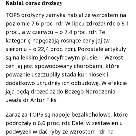
Nabial coraz droższy
TOP5 drożyzny zamyka nabiał ze wzrostem na
poziomie 7,6 proc. rdr. W lipcu zdrożał rdr. o 6,1
proc., a w czerwcu – o 7,4 proc. rdr. Tę
kategorię napędzają rosnące ceny jaj (w
sierpniu – o 22,4 proc. rdr.). Pozostałe artykuły
są na lekkim jednocyfrowym plusie. – Wzrost
cen jaj jest spowodowany chorobami, które
poważnie uszczupliły stada kur niosek i
dodatkowo utrudniły ich odbudowę. W efekcie
jaja będą drożeć aż do Bożego Narodzenia –
uważa dr Artur Fiks.
Zaraz za TOP5 są napoje bezalkoholowe, które
podrożały o 6,6 proc. rdr. Dalej w zestawieniu
podwyżek widać ryby ze wzrostem rdr. na