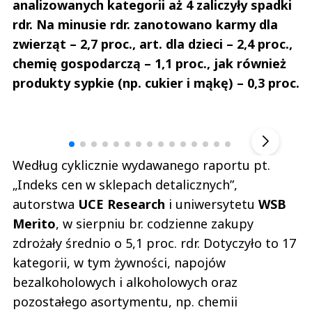
analizowanych kategorii aż 4 zaliczyły spadki
rdr. Na minusie rdr. zanotowano karmy dla
zwierząt – 2,7 proc., art. dla dzieci – 2,4 proc.,
chemię gospodarczą – 1,1 proc., jak również
produkty sypkie (np. cukier i mąkę) – 0,3 proc.
Andrzej i Marta Sterniccy
Marta i 
▶
Według cyklicznie wydawanego raportu pt.
„Indeks cen w sklepach detalicznych”,
autorstwa
UCE Research
i uniwersytetu
WSB
Merito
, w sierpniu br. codzienne zakupy
zdrożały średnio o 5,1 proc. rdr. Dotyczyło to 17
kategorii, w tym żywności, napojów
bezalkoholowych i alkoholowych oraz
pozostałego asortymentu, np. chemii