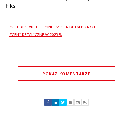
Fiks.
#UCE RESEARCH
#INDEKS CEN DETALICZNYCH
#CENY DETALICZNE W 2025 R.
POKAŻ KOMENTARZE
Komentarze (
0
)
Nie znaleziono komentarzy
Zostaw swoje komentarze
Imię (Wymagane)
Anuluj