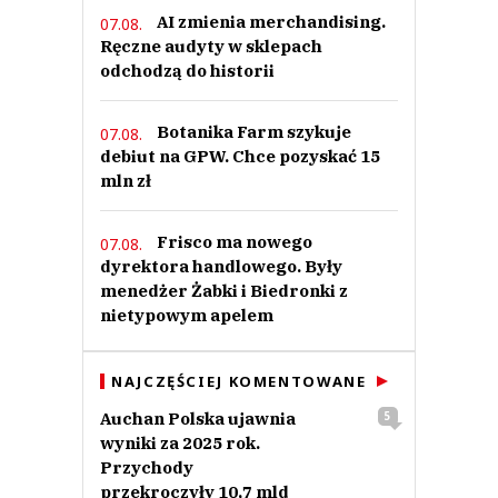
AI zmienia merchandising.
07.08.
Ręczne audyty w sklepach
odchodzą do historii
Botanika Farm szykuje
07.08.
debiut na GPW. Chce pozyskać 15
mln zł
Frisco ma nowego
07.08.
dyrektora handlowego. Były
menedżer Żabki i Biedronki z
nietypowym apelem
NAJCZĘŚCIEJ KOMENTOWANE
Auchan Polska ujawnia
5
wyniki za 2025 rok.
Przychody
przekroczyły 10,7 mld