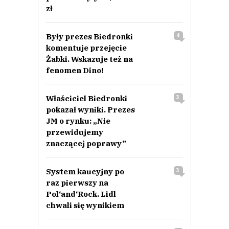
zł
Były prezes Biedronki
4
komentuje przejęcie
Żabki. Wskazuje też na
fenomen Dino!
Właściciel Biedronki
3
pokazał wyniki. Prezes
JM o rynku: „Nie
przewidujemy
znaczącej poprawy”
System kaucyjny po
3
raz pierwszy na
Pol‘and‘Rock. Lidl
chwali się wynikiem