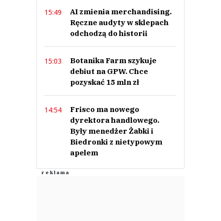
AI zmienia merchandising.
15:49
Ręczne audyty w sklepach
odchodzą do historii
Botanika Farm szykuje
15:03
debiut na GPW. Chce
pozyskać 15 mln zł
Frisco ma nowego
14:54
dyrektora handlowego.
Były menedżer Żabki i
Biedronki z nietypowym
apelem