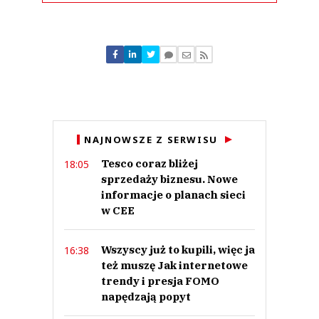
Komentarze (
0
)
Nie znaleziono komentarzy
Zostaw swoje komentarze
Imię (Wymagane)
Anuluj
NAJNOWSZE Z SERWISU
Prześlij komentarz
Tesco coraz bliżej
18:05
sprzedaży biznesu. Nowe
informacje o planach sieci
w CEE
Wszyscy już to kupili, więc ja
16:38
też muszę Jak internetowe
trendy i presja FOMO
napędzają popyt