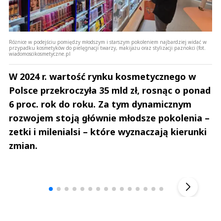
Różnice w podejściu pomiędzy młodszym i starszym pokoleniem najbardziej widać w
przypadku kosmetyków do pielęgnacji twarzy, makijażu oraz stylizacji paznokci (fot.
wiadomoscikosmetyczne.pl
W 2024 r. wartość rynku kosmetycznego w
Polsce przekroczyła 35 mld zł, rosnąc o ponad
6 proc. rok do roku. Za tym dynamicznym
rozwojem stoją głównie młodsze pokolenia –
zetki i milenialsi – które wyznaczają kierunki
zmian.
Andrzej i Marta Sterniccy
Marta i 
▶