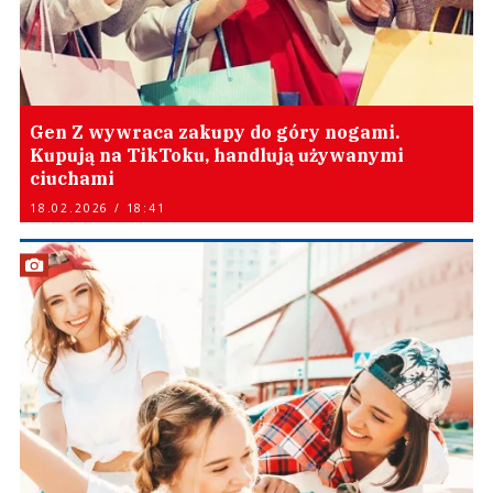
Gen Z wywraca zakupy do góry nogami.
Kupują na TikToku, handlują używanymi
ciuchami
18.02.2026 / 18:41