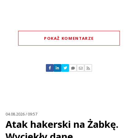
POKAŻ KOMENTARZE
Komentarze (
0
)
Nie znaleziono komentarzy
Zostaw swoje komentarze
Imię (Wymagane)
Anuluj
Prześlij komentarz
04.08.2026 / 09:57
Atak hakerski na Żabkę.
Wyciekły dane