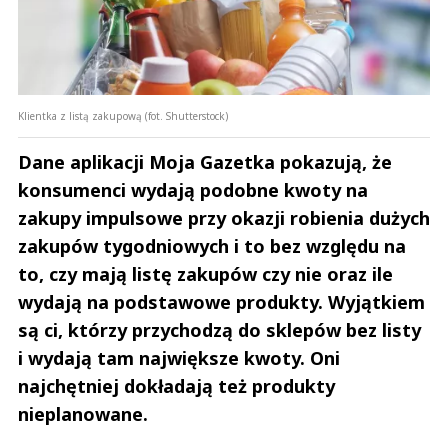
Klientka z listą zakupową (fot. Shutterstock)
Dane aplikacji Moja Gazetka pokazują, że
konsumenci wydają podobne kwoty na
zakupy impulsowe przy okazji robienia dużych
zakupów tygodniowych i to bez względu na
to, czy mają listę zakupów czy nie oraz ile
wydają na podstawowe produkty. Wyjątkiem
są ci, którzy przychodzą do sklepów bez listy
i wydają tam największe kwoty. Oni
najchętniej dokładają też produkty
nieplanowane.
Andrzej i Marta Sterniccy
Marta i 