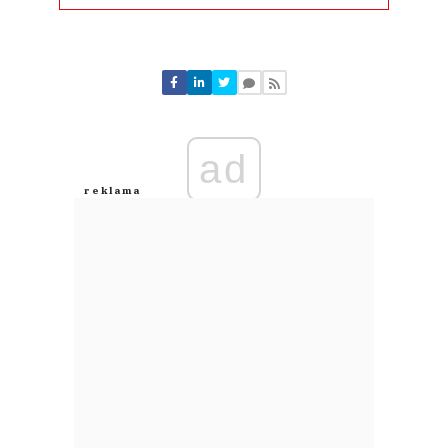
Komentarze (
0
)
Nie znaleziono komentarzy
Zostaw swoje komentarze
Imię (Wymagane)
ad
Anuluj
Prześlij komentarz