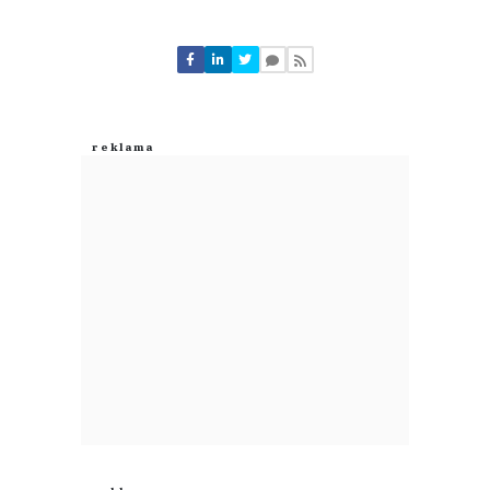
Komentarze (
0
)
Nie znaleziono komentarzy
Zostaw swoje komentarze
Imię (Wymagane)
Anuluj
Prześlij komentarz