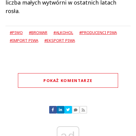
liczba małych wytwórni w ostatnich latach
rosła.
#PIWO
#BROWAR
#ALKOHOL
#PRODUCENCI PIWA
#IMPORT PIWA
#EKSPORT PIWA
POKAŻ KOMENTARZE
Komentarze (
0
)
Nie znaleziono komentarzy
Zostaw swoje komentarze
Imię (Wymagane)