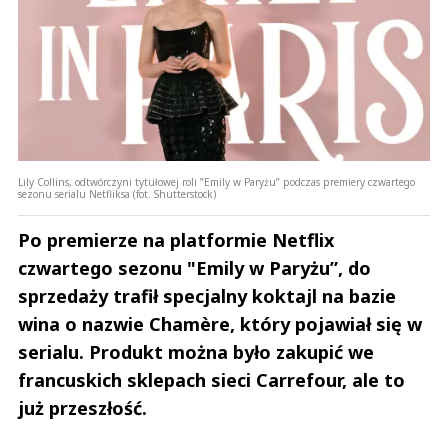
Lily Collins, odtwórczyni tytułowej roli ”Emily w Paryżu” podczas premiery czwartego
sezonu serialu Netfliksa (fot. Shutterstock)
Po premierze na platformie Netflix
czwartego sezonu "Emily w Paryżu”, do
sprzedaży trafił specjalny koktajl na bazie
wina o nazwie Chamère, który pojawiał się w
serialu. Produkt można było zakupić we
francuskich sklepach sieci Carrefour, ale to
już przeszłość.
Andrzej i Marta Sterniccy
Marta i 