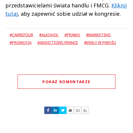
przedstawicielami świata handlu i FMCG.
Kliknij
tutaj
, aby zapewnić sobie udział w kongresie.
#CARREFOUR
#ALKOHOL
#PRAWO
#MARKETING
#PROMOCJA
#ADDICTIONS FRANCE
#EMILY W PARYŻU
POKAŻ KOMENTARZE
Komentarze (
0
)
Nie znaleziono komentarzy
Zostaw swoje komentarze
Imię (Wymagane)