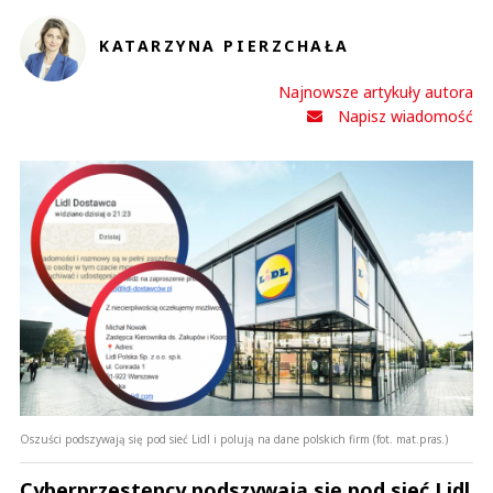
KATARZYNA PIERZCHAŁA
Najnowsze artykuły autora
Napisz wiadomość
Oszuści podszywają się pod sieć Lidl i polują na dane polskich firm (fot. mat.pras.)
Cyberprzestępcy podszywają się pod sieć Lidl