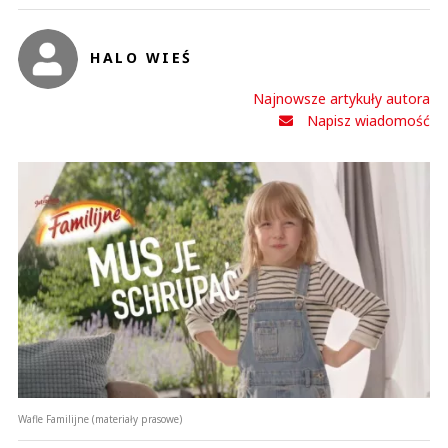
HALO WIEŚ
Najnowsze artykuły autora
Napisz wiadomość
Wafle Familijne (materiały prasowe)