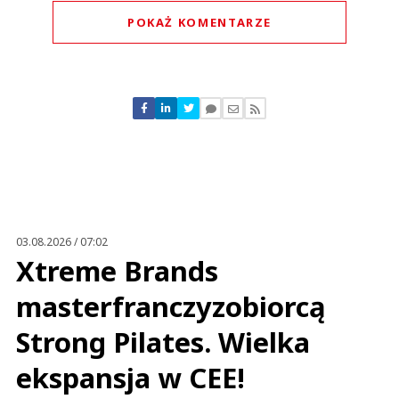
POKAŻ KOMENTARZE
Komentarze (
0
)
Nie znaleziono komentarzy
Zostaw swoje komentarze
Imię (Wymagane)
Anuluj
Prześlij komentarz
03.08.2026 / 07:02
Xtreme Brands
masterfranczyzobiorcą
Strong Pilates. Wielka
ekspansja w CEE!