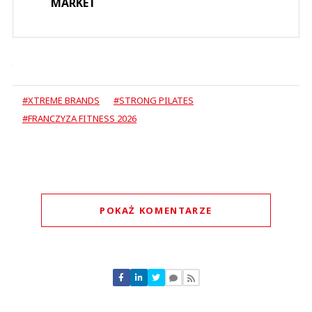
MARKET
#XTREME BRANDS
#STRONG PILATES
#FRANCZYZA FITNESS 2026
POKAŻ KOMENTARZE
Komentarze (
0
)
Nie znaleziono komentarzy
Zostaw swoje komentarze
Imię (Wymagane)