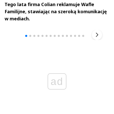
Tego lata firma Colian reklamuje Wafle
Familijne, stawiając na szeroką komunikację
w mediach.
Andrzej i Marta Sterniccy
Marta i 
▶
ad