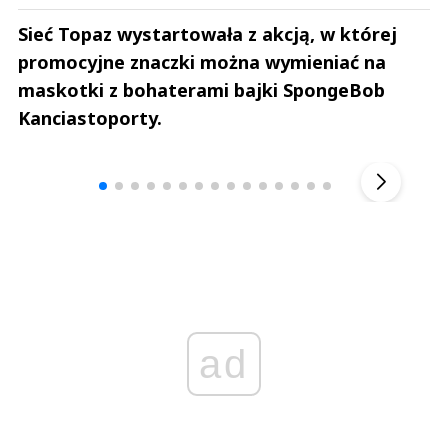
Sieć Topaz wystartowała z akcją, w której
promocyjne znaczki można wymieniać na
maskotki z bohaterami bajki SpongeBob
Kanciastoporty.
Andrzej i Marta Sterniccy
Marta i 
▶
ad