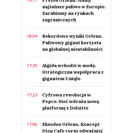
Prezes Orlenu: Mamy
19:11
najtańsze paliwo w Europie.
Zarabiamy na rynkach
zagranicznych
Rekordowe wyniki Orlenu.
18:04
Paliwowy gigant korzysta
na globalnej niestabilności
Algida wchodzi w modę.
17:29
Strategiczna współpraca z
gigantem Uniqlo
Cyfrowa rewolucja w
17:23
Pepco. Sieć wdraża nową
platformę z Deloitte
Eksodus Orlenu. Koncept
17:06
Stop Cafe coraz odważniej