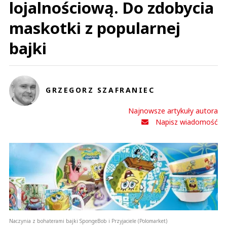
lojalnościową. Do zdobycia
maskotki z popularnej
bajki
GRZEGORZ SZAFRANIEC
Najnowsze artykuły autora
Napisz wiadomość
Naczynia z bohaterami bajki SpongeBob i Przyjaciele (Polomarket)