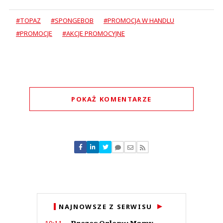
#TOPAZ
#SPONGEBOB
#PROMOCJA W HANDLU
#PROMOCJE
#AKCJE PROMOCYJNE
POKAŻ KOMENTARZE
Komentarze (
0
)
Nie znaleziono komentarzy
Zostaw swoje komentarze
Imię (Wymagane)
Anuluj
NAJNOWSZE Z SERWISU
Prześlij komentarz