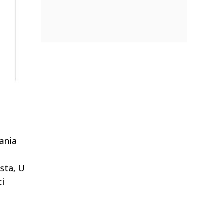
ania
sta, U
ci