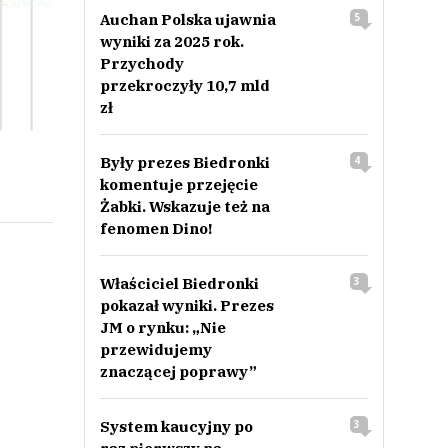
Auchan Polska ujawnia
5
wyniki za 2025 rok.
Przychody
przekroczyły 10,7 mld
zł
Były prezes Biedronki
4
komentuje przejęcie
Żabki. Wskazuje też na
fenomen Dino!
Właściciel Biedronki
3
pokazał wyniki. Prezes
JM o rynku: „Nie
przewidujemy
znaczącej poprawy”
System kaucyjny po
3