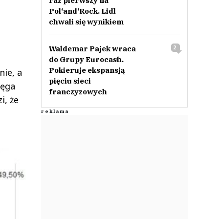
raz pierwszy na
Pol‘and‘Rock. Lidl
chwali się wynikiem
Waldemar Pajek wraca
2
do Grupy Eurocash.
Pokieruje ekspansją
ie, a
pięciu sieci
ięga
franczyzowych
i, że