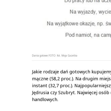
Dania gotowe
FOTO:
fot. Moja Gazetka
Jakie rodzaje dań gotowych kupujemy n
mączne (58,2 proc.). Na drugim miejs
instant (32,7 proc.). Najpopularnie
Jędrusia czy Szubryt. Najwięcej osób 
handlowych.