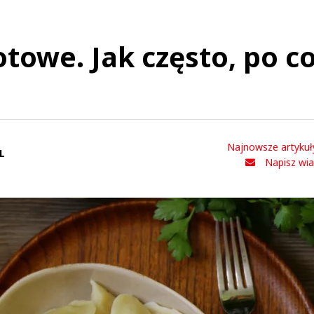
otowe. Jak często, po co
Najnowsze artykuł
L
Napisz wi