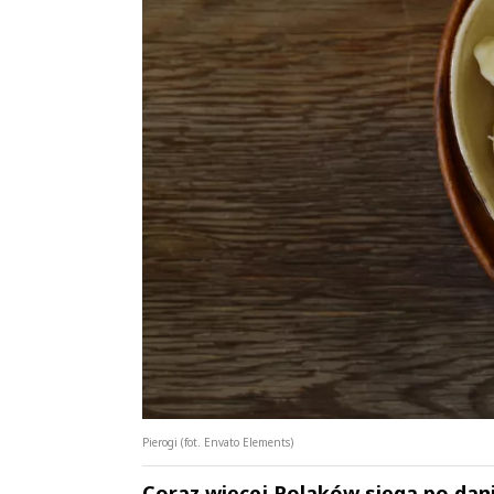
Pierogi (fot. Envato Elements)
Coraz więcej Polaków sięga po dania