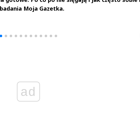
badania Moja Gazetka.
drzej
Michał Stężalski
FineDiningWe
▶
▶
ad