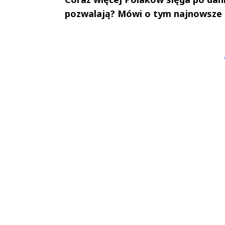
pozwalają? Mówi o tym najnowsze 
Andrzej i Marta
Marta i An
Sterniccy
Sterniccy
▶
▶