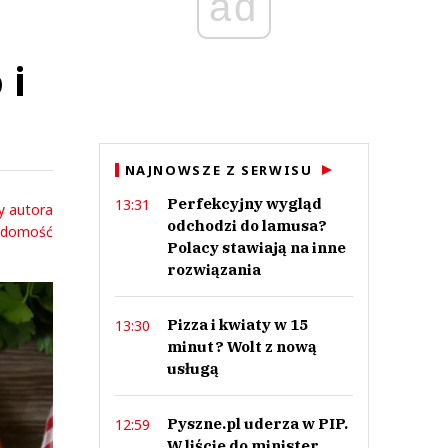
ad
 i
NAJNOWSZE Z SERWISU
Perfekcyjny wygląd
13:31
y autora
odchodzi do lamusa?
adomość
Polacy stawiają na inne
rozwiązania
Pizza i kwiaty w 15
13:30
minut? Wolt z nową
usługą
Pyszne.pl uderza w PIP.
12:59
W liście do minister