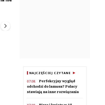
ek
Szefem być Sezon 2
Marcin Przybysz
▶
▶
NAJCZĘŚCIEJ CZYTANE
Perfekcyjny wygląd
07.08.
odchodzi do lamusa? Polacy
stawiają na inne rozwiązania
Pizza i kwiaty w 15