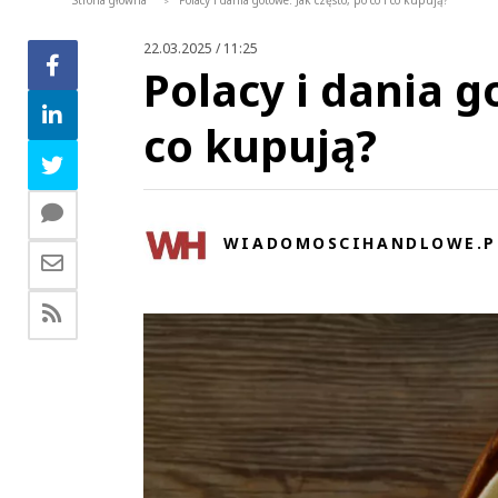
Strona główna
Polacy i dania gotowe. Jak często, po co i co kupują?
>
22.03.2025 / 11:25
Polacy i dania g
co kupują?
WIADOMOSCIHANDLOWE.P