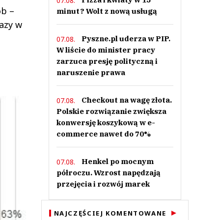
07.08.
ób –
minut? Wolt z nową usługą
razy w
Pyszne.pl uderza w PIP.
07.08.
W liście do minister pracy
zarzuca presję polityczną i
naruszenie prawa
Checkout na wagę złota.
07.08.
Polskie rozwiązanie zwiększa
konwersję koszykową w e-
commerce nawet do 70%
Henkel po mocnym
07.08.
półroczu. Wzrost napędzają
przejęcia i rozwój marek
NAJCZĘŚCIEJ KOMENTOWANE