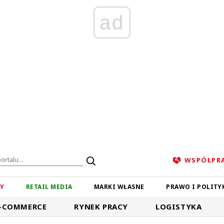
ad
WSPÓŁPR
ZY
RETAIL MEDIA
MARKI WŁASNE
PRAWO I POLITY
-COMMERCE
RYNEK PRACY
LOGISTYKA