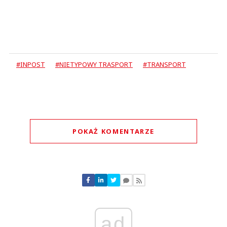
#INPOST
#NIETYPOWY TRASPORT
#TRANSPORT
POKAŻ KOMENTARZE
Komentarze (
0
)
Nie znaleziono komentarzy
Zostaw swoje komentarze
Imię (Wymagane)
ad