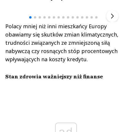
Andrzej i Marta Sterniccy
Marta i 
▶
Polacy mniej niż inni mieszkańcy Europy
obawiamy się skutków zmian klimatycznych,
trudności związanych ze zmniejszoną siłą
nabywczą czy rosnących stóp procentowych
wpływających na koszty kredytu.
Stan zdrowia ważniejszy niż finanse
ad