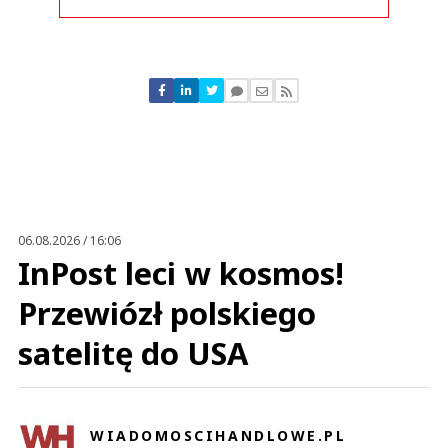
Komentarze (
0
)
Nie znaleziono komentarzy
Zostaw swoje komentarze
Imię (Wymagane)
Anuluj
Prześlij komentarz
06.08.2026 / 16:06
InPost leci w kosmos!
Przewiózł polskiego
satelitę do USA
WIADOMOSCIHANDLOWE.PL