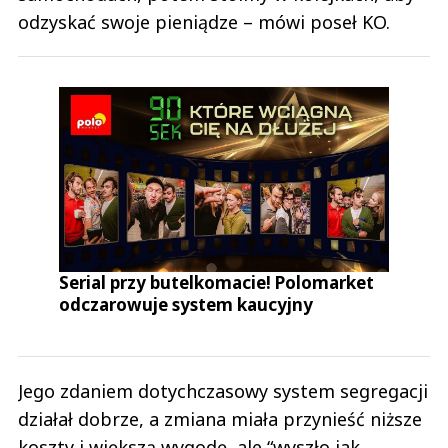
odzyskać swoje pieniądze – mówi poseł KO.
Serial przy butelkomacie! Polomarket
odczarowuje system kaucyjny
Jego zdaniem dotychczasowy system segregacji
działał dobrze, a zmiana miała przynieść niższe
koszty i większą wygodę, ale “wyszło jak