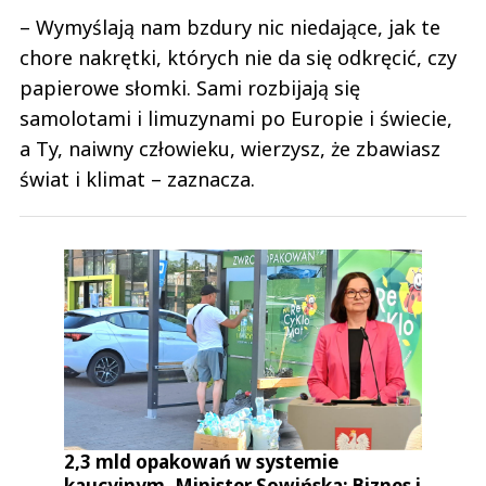
– Wymyślają nam bzdury nic niedające, jak te
chore nakrętki, których nie da się odkręcić, czy
papierowe słomki. Sami rozbijają się
samolotami i limuzynami po Europie i świecie,
a Ty, naiwny człowieku, wierzysz, że zbawiasz
świat i klimat – zaznacza.
2,3 mld opakowań w systemie
kaucyjnym. Minister Sowińska: Biznes i