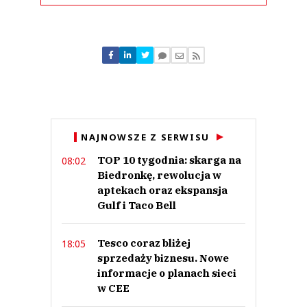
Komentarze (
0
)
Nie znaleziono komentarzy
Zostaw swoje komentarze
Imię (Wymagane)
Anuluj
NAJNOWSZE Z SERWISU
Prześlij komentarz
TOP 10 tygodnia: skarga na
08:02
Biedronkę, rewolucja w
aptekach oraz ekspansja
Gulf i Taco Bell
Tesco coraz bliżej
18:05
sprzedaży biznesu. Nowe
informacje o planach sieci
w CEE