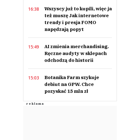
Wszyscy już to kupili, więc ja
16:38
też muszę Jak internetowe
trendy i presja FOMO
napędzają popyt
AI zmienia merchandising.
15:49
Ręczne audyty w sklepach
odchodzą do historii
Botanika Farm szykuje
15:03
debiut na GPW. Chce
pozyskać 15 mln zł