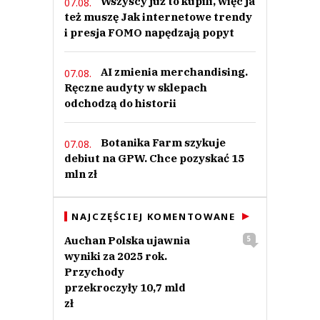
Wszyscy już to kupili, więc ja
07.08.
też muszę Jak internetowe trendy
i presja FOMO napędzają popyt
AI zmienia merchandising.
07.08.
Ręczne audyty w sklepach
odchodzą do historii
Botanika Farm szykuje
07.08.
debiut na GPW. Chce pozyskać 15
mln zł
NAJCZĘŚCIEJ KOMENTOWANE
Auchan Polska ujawnia
5
wyniki za 2025 rok.
Przychody
przekroczyły 10,7 mld
zł