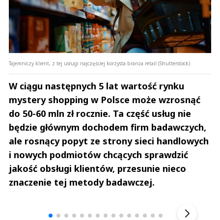
Tajemniczy klient, z tej usługi najczęściej korzysta branża retail (Shutterstock)
W ciągu następnych 5 lat wartość rynku
mystery shopping w Polsce może wzrosnąć
do 50-60 mln zł rocznie. Ta część usług nie
będzie głównym dochodem firm badawczych,
ale rosnący popyt ze strony sieci handlowych
i nowych podmiotów chcących sprawdzić
jakość obsługi klientów, przesunie nieco
znaczenie tej metody badawczej.
Andrzej i Marta Sterniccy
Marta i 
▶