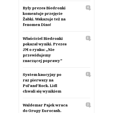
Były prezes Biedronki
4
komentuje przejęcie
Żabki. Wskazuje też na
fenomen Dino!
Właściciel Biedronki
3
pokazał wyniki. Prezes
JM o rynku: „Nie
przewidujemy
znaczącej poprawy”
System kaucyjny po
3
raz pierwszy na
Pol‘and‘Rock. Lidl
chwali się wynikiem
Waldemar Pajek wraca
2
do Grupy Eurocash.