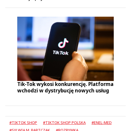
Tik-Tok wykosi konkurencję. Platforma
wchodzi w dystrybucję nowych usług
#TIKTOK SHOP
#TIKTOK SHOP POLSKA
#ENEL-MED
#SYLWIA M. BARTCZAK
#ROZRYWKA