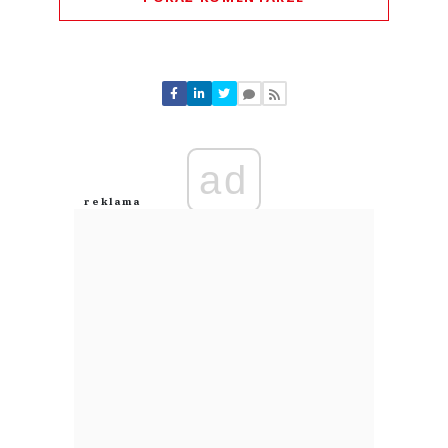
Komentarze (
0
)
Nie znaleziono komentarzy
Zostaw swoje komentarze
Imię (Wymagane)
ad
Anuluj
Prześlij komentarz