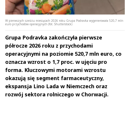
W pierwszych sześciu miesiącach 2026 roku Grupa Podravka wygenerowała 520,7 mln
euro przychodów operacyjnych (fot. Shutterstock)
Grupa Podravka zakończyła pierwsze
półrocze 2026 roku z przychodami
operacyjnymi na poziomie 520,7 mln euro, co
oznacza wzrost o 1,7 proc. w ujęciu pro
forma. Kluczowymi motorami wzrostu
okazują się segment farmaceutyczny,
ekspansja Lino Lada w Niemczech oraz
rozwój sektora rolniczego w Chorwacji.