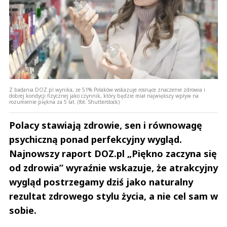
Z badania DOZ.pl wynika, że 51% Polaków wskazuje rosnące znaczenie zdrowia i
dobrej kondycji fizycznej jako czynnik, który będzie miał największy wpływ na
rozumienie piękna za 5 lat. (fot. Shutterstock)
Polacy stawiają zdrowie, sen i równowagę
psychiczną ponad perfekcyjny wygląd.
Najnowszy raport DOZ.pl „Piękno zaczyna się
od zdrowia” wyraźnie wskazuje, że atrakcyjny
wygląd postrzegamy dziś jako naturalny
rezultat zdrowego stylu życia, a nie cel sam w
sobie.