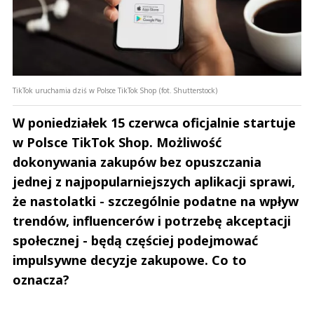
TikTok uruchamia dziś w Polsce TikTok Shop (fot. Shutterstock)
W poniedziałek 15 czerwca oficjalnie startuje
w Polsce TikTok Shop. Możliwość
dokonywania zakupów bez opuszczania
jednej z najpopularniejszych aplikacji sprawi,
że nastolatki - szczególnie podatne na wpływ
trendów, influencerów i potrzebę akceptacji
społecznej - będą częściej podejmować
impulsywne decyzje zakupowe. Co to
oznacza?
Andrzej i Marta Sterniccy
Marta i 