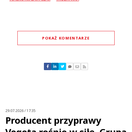
POKAŻ KOMENTARZE
Komentarze (
0
)
Nie znaleziono komentarzy
Zostaw swoje komentarze
Imię (Wymagane)
Anuluj
Prześlij komentarz
29.07.2026 / 17:35
Producent przyprawy
Vegeta rośnie w siłę. Grupa