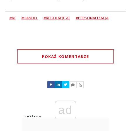
#AI
#HANDEL
#REGULACJE AI
#PERSONALIZACJA
POKAŻ KOMENTARZE
Komentarze (
0
)
Nie znaleziono komentarzy
Zostaw swoje komentarze
Imię (Wymagane)
ad
Anuluj
Prześlij komentarz