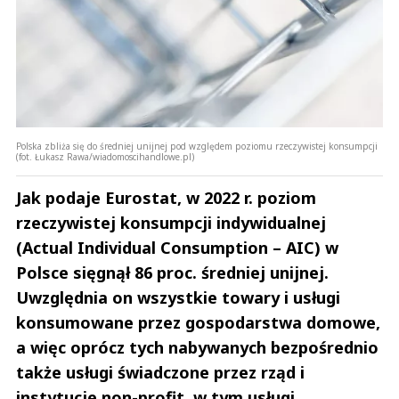
Polska zbliża się do średniej unijnej pod względem poziomu rzeczywistej konsumpcji
(fot. Łukasz Rawa/wiadomoscihandlowe.pl)
Jak podaje Eurostat, w 2022 r. poziom
rzeczywistej konsumpcji indywidualnej
(Actual Individual Consumption – AIC) w
Polsce sięgnął 86 proc. średniej unijnej.
Uwzględnia on wszystkie towary i usługi
konsumowane przez gospodarstwa domowe,
a więc oprócz tych nabywanych bezpośrednio
także usługi świadczone przez rząd i
instytucje non-profit, w tym usługi