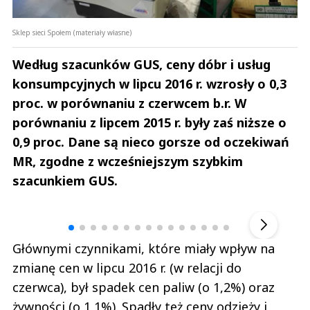
Sklep sieci Społem (materiały własne)
Według szacunków GUS, ceny dóbr i usług
konsumpcyjnych w lipcu 2016 r. wzrosły o 0,3
proc. w porównaniu z czerwcem b.r. W
porównaniu z lipcem 2015 r. były zaś niższe o
0,9 proc. Dane są nieco gorsze od oczekiwań
MR, zgodne z wcześniejszym szybkim
szacunkiem GUS.
Andrzej i Marta Sterniccy
Marta i 
▶
Głównymi czynnikami, które miały wpływ na
zmianę cen w lipcu 2016 r. (w relacji do
czerwca), był spadek cen paliw (o 1,2%) oraz
żywności (o 1,1%). Spadły też ceny odzieży i