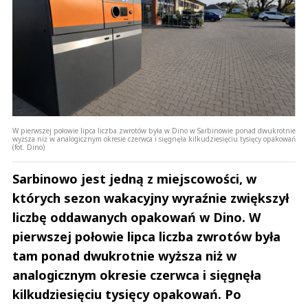
W pierwszej połowie lipca liczba zwrotów była w Dino w Sarbinowie ponad dwukrotnie
wyższa niż w analogicznym okresie czerwca i sięgnęła kilkudziesięciu tysięcy opakowań
(fot. Dino)
Sarbinowo jest jedną z miejscowości, w
których sezon wakacyjny wyraźnie zwiększył
liczbę oddawanych opakowań w Dino. W
pierwszej połowie lipca liczba zwrotów była
tam ponad dwukrotnie wyższa niż w
analogicznym okresie czerwca i sięgnęła
kilkudziesięciu tysięcy opakowań. Po