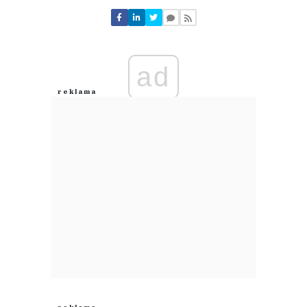
Nie znaleziono komentarzy
Zostaw swoje komentarze
Imię (Wymagane)
ad
Anuluj
Prześlij komentarz