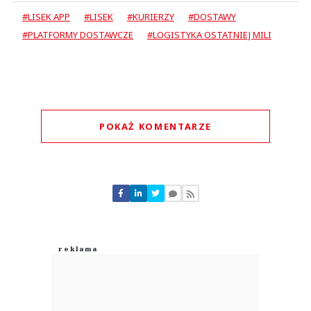
#LISEK APP
#LISEK
#KURIERZY
#DOSTAWY
#PLATFORMY DOSTAWCZE
#LOGISTYKA OSTATNIEJ MILI
POKAŻ KOMENTARZE
Komentarze (
0
)
Nie znaleziono komentarzy
Zostaw swoje komentarze
Imię (Wymagane)
Anuluj
Prześlij komentarz