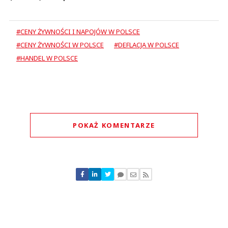
#CENY ŻYWNOŚCI I NAPOJÓW W POLSCE
#CENY ŻYWNOŚCI W POLSCE
#DEFLACJA W POLSCE
#HANDEL W POLSCE
POKAŻ KOMENTARZE
Komentarze (
0
)
Nie znaleziono komentarzy
Zostaw swoje komentarze
Imię (Wymagane)
Anuluj