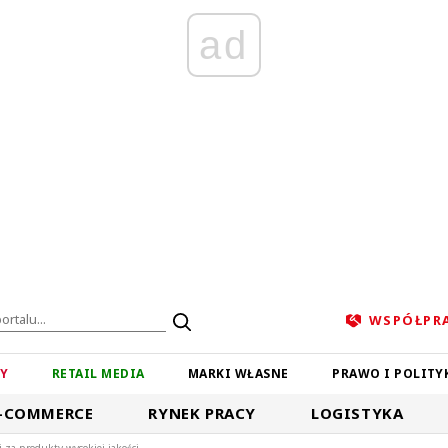
ad
WSPÓŁPR
ZY
RETAIL MEDIA
MARKI WŁASNE
PRAWO I POLITY
-COMMERCE
RYNEK PRACY
LOGISTYKA