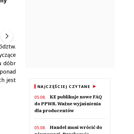
amy
ek
Szefem być Sezon 2
Marcin Przybysz
▶
▶
ództw.
yczące
u dóbr
 ponad
h jest
NAJCZĘŚCIEJ CZYTANE
KE publikuje nowe FAQ
05.08.
do PPWR. Ważne wyjaśnienia
dla producentów
Handel musi wrócić do
05.08.