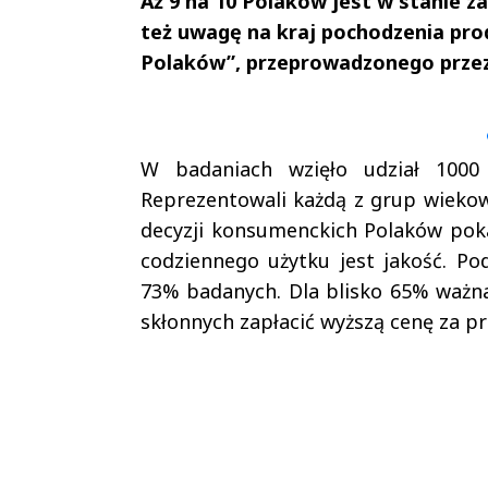
Aż 9 na 10 Polaków jest w stanie z
też uwagę na kraj pochodzenia pro
Polaków”, przeprowadzonego przez
Andrzej i Marta
Marta i An
Sterniccy
Sterniccy
▶
▶
W badaniach wzięło udział 1000
Reprezentowali każdą z grup wiekow
decyzji konsumenckich Polaków pok
codziennego użytku jest jakość. P
73% badanych. Dla blisko 65% ważna
skłonnych zapłacić wyższą cenę za pr