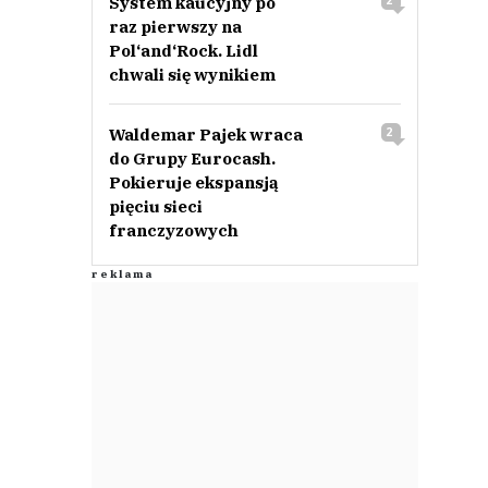
System kaucyjny po
2
raz pierwszy na
Pol‘and‘Rock. Lidl
chwali się wynikiem
Waldemar Pajek wraca
2
do Grupy Eurocash.
Pokieruje ekspansją
pięciu sieci
franczyzowych