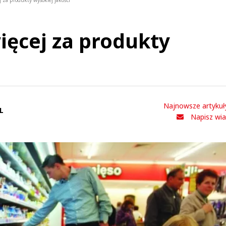
 za produkty wysokiej jakości
ięcej za produkty
Najnowsze artykuł
L
Napisz wi