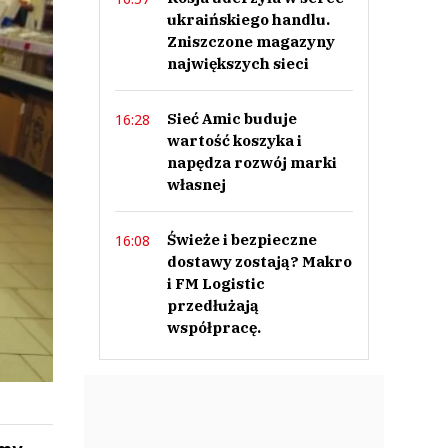
ukraińskiego handlu.
Zniszczone magazyny
największych sieci
Sieć Amic buduje
16:28
wartość koszyka i
napędza rozwój marki
własnej
Świeże i bezpieczne
16:08
dostawy zostają? Makro
i FM Logistic
przedłużają
współpracę.