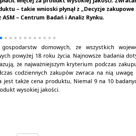
apłacić więcej za produkt wysokiej jakości. Zwrac
duktu – takie wnioski płynął z „Decyzje zakupowe
 ASM – Centrum Badań i Analiz Rynku.
drzej
Michał Stężalski
FineDiningWe
▶
▶
 gospodarstw domowych, ze wszystkich wojew
ych powyżej 18 roku życia.
Najnowsze badania dot
azują, że najważniejszym kryterium podczas zakup
odczas codziennych zakupów zwraca na nią uwagę
 jest także cena produktu, Niemal 9 na 10 badanyc
odukt wysokiej jakości.