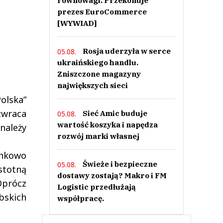
równowagi. Przekonuje
prezes EuroCommerce
[WYWIAD]
Rosja uderzyła w serce
05.08.
ukraińskiego handlu.
Zniszczone magazyny
największych sieci
olska”
zwraca
Sieć Amic buduje
05.08.
wartość koszyka i napędza
należy
rozwój marki własnej
unkowo
Świeże i bezpieczne
05.08.
stotną
dostawy zostają? Makro i FM
Oprócz
Logistic przedłużają
bskich
współpracę.