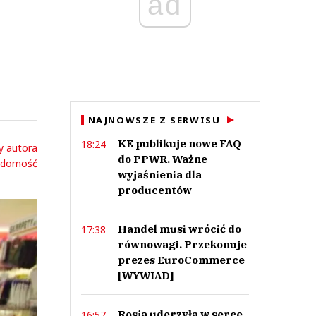
ad
NAJNOWSZE Z SERWISU
KE publikuje nowe FAQ
18:24
y autora
do PPWR. Ważne
adomość
wyjaśnienia dla
producentów
Handel musi wrócić do
17:38
równowagi. Przekonuje
prezes EuroCommerce
[WYWIAD]
Rosja uderzyła w serce
16:57