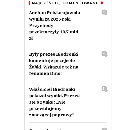
NAJCZĘŚCIEJ KOMENTOWANE
Auchan Polska ujawnia
5
wyniki za 2025 rok.
Przychody
przekroczyły 10,7 mld
zł
Były prezes Biedronki
4
komentuje przejęcie
Żabki. Wskazuje też na
fenomen Dino!
Właściciel Biedronki
3
pokazał wyniki. Prezes
JM o rynku: „Nie
przewidujemy
znaczącej poprawy”