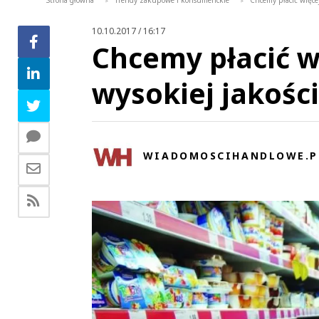
Strona główna
Trendy zakupowe i konsumenckie
Chcemy płacić więcej
>
>
10.10.2017 / 16:17
Chcemy płacić w
wysokiej jakości
WIADOMOSCIHANDLOWE.P