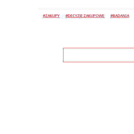
#ZAKUPY
#DECYZJE ZAKUPOWE
#BADANIA
Zo