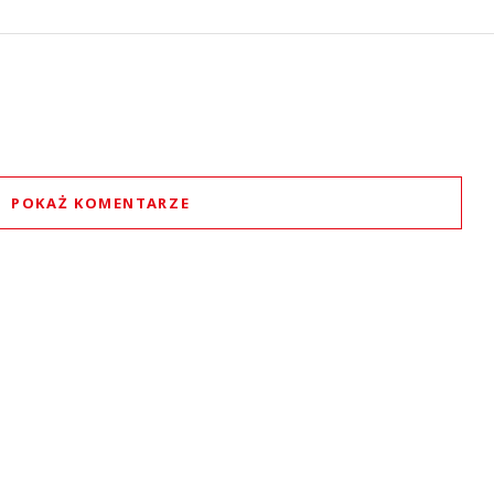
POKAŻ KOMENTARZE
Komentarze (
0
)
Nie znaleziono komentarzy
staw swoje komentarze
Imię (Wymagane)
Anuluj
Prześlij komentarz