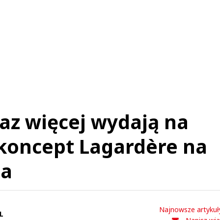
az więcej wydają na
koncept Lagardère na
na
Najnowsze artykuł
L