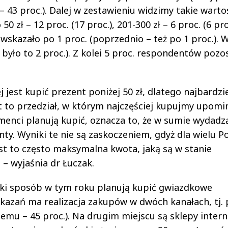
– 43 proc.). Dalej w zestawieniu widzimy takie wartoś
 50 zł – 12 proc. (17 proc.), 201-300 zł – 6 proc. (6 pro
wskazało po 1 proc. (poprzednio – też po 1 proc.). W
u było to 2 proc.). Z kolei 5 proc. respondentów pozo
j jest kupić prezent poniżej 50 zł, dlatego najbardzi
est to przedział, w którym najczęściej kupujmy upomin
menci planują kupić, oznacza to, że w sumie wydadz
enty. Wyniki te nie są zaskoczeniem, gdyż dla wielu 
jest to często maksymalna kwota, jaką są w stanie
 – wyjaśnia dr Łuczak.
aki sposób w tym roku planują kupić gwiazdkowe
kazań ma realizacja zakupów w dwóch kanałach, tj. 
ok temu – 45 proc.). Na drugim miejscu są sklepy inte