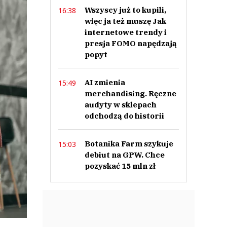
Wszyscy już to kupili,
16:38
więc ja też muszę Jak
internetowe trendy i
presja FOMO napędzają
popyt
AI zmienia
15:49
merchandising. Ręczne
audyty w sklepach
odchodzą do historii
Botanika Farm szykuje
15:03
debiut na GPW. Chce
pozyskać 15 mln zł