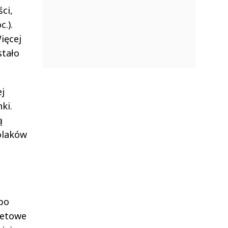
ci,
c.).
ięcej
stało
ej
ki.
ą
Polaków
po
rnetowe