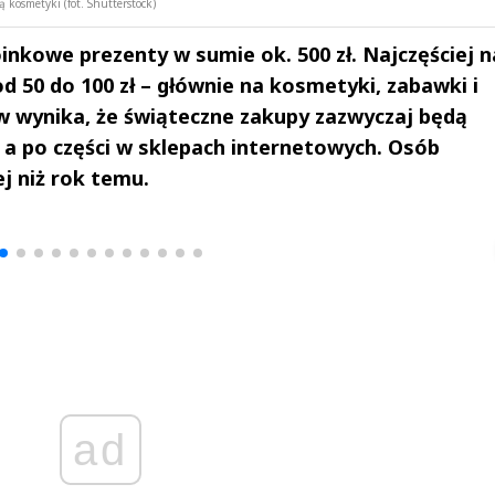
osmetyki (fot. Shutterstock)
inkowe prezenty w sumie ok. 500 zł. Najczęściej n
 50 do 100 zł – głównie na kosmetyki, zabawki i
ów wynika, że świąteczne zakupy zazwyczaj będą
, a po części w sklepach internetowych. Osób
j niż rok temu.
drzej
Michał Stężalski
FineDiningWe
▶
▶
ad