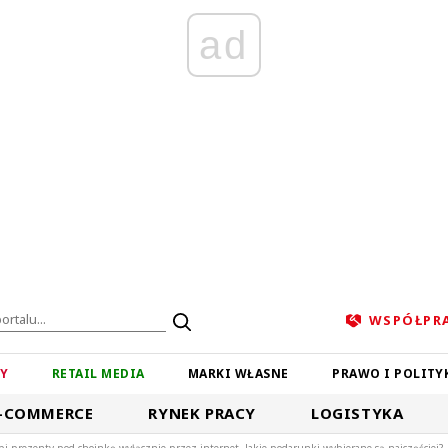
ad
WSPÓŁPR
ZY
RETAIL MEDIA
MARKI WŁASNE
PRAWO I POLITY
-COMMERCE
RYNEK PRACY
LOGISTYKA