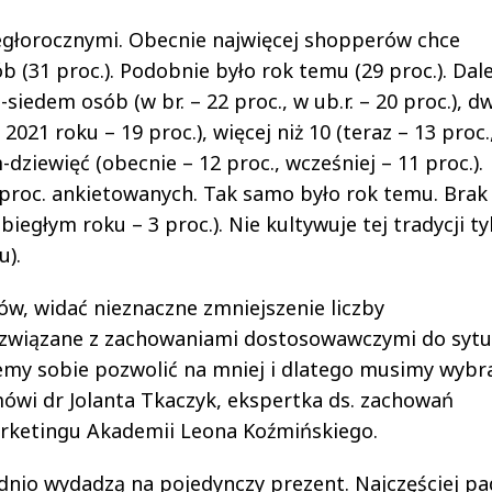
głorocznymi. Obecnie najwięcej shopperów chce
 (31 proc.). Podobnie było rok temu (29 proc.). Dale
iedem osób (w br. – 22 proc., w ub.r. – 20 proc.), dw
2021 roku – 19 proc.), więcej niż 10 (teraz – 13 proc.
-dziewięć (obecnie – 12 proc., wcześniej – 11 proc.).
2 proc. ankietowanych. Tak samo było rok temu. Brak
iegłym roku – 3 proc.). Nie kultywuje tej tradycji ty
u).
w, widać nieznaczne zmniejszenie liczby
związane z zachowaniami dostosowawczymi do sytu
emy sobie pozwolić na mniej i dlatego musimy wybr
wi dr Jolanta Tkaczyk, ekspertka ds. zachowań
rketingu Akademii Leona Koźmińskiego.
ednio wydadzą na pojedynczy prezent. Najczęściej pa