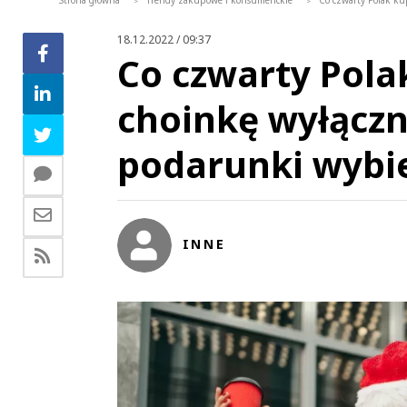
Strona główna
Trendy zakupowe i konsumenckie
Co czwarty Polak ku
>
>
18.12.2022 / 09:37
Co czwarty Pola
choinkę wyłączni
podarunki wybie
INNE