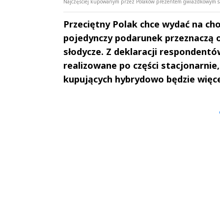
Najczęściej kupowanym przez Polaków prezentem gwiazdkowym są k
Przeciętny Polak chce wydać na cho
pojedynczy podarunek przeznaczą od
słodycze. Z deklaracji respondent
realizowane po części stacjonarnie
kupujących hybrydowo będzie więce
Andrzej i Marta
Marta i An
Sterniccy
Sterniccy
▶
▶