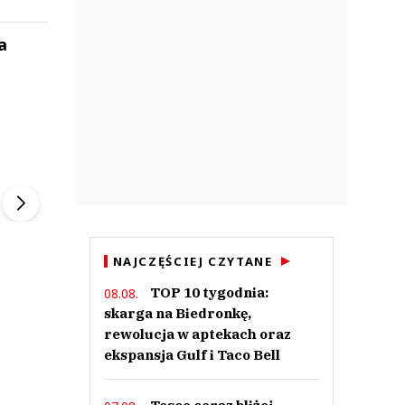
a
ek
Szefem być Sezon 2
Marcin Przybysz
▶
▶
NAJCZĘŚCIEJ CZYTANE
TOP 10 tygodnia:
08.08.
skarga na Biedronkę,
rewolucja w aptekach oraz
ekspansja Gulf i Taco Bell