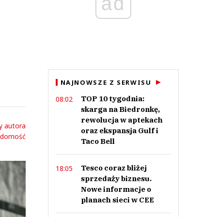
ad
NAJNOWSZE Z SERWISU
TOP 10 tygodnia:
08:02
skarga na Biedronkę,
rewolucja w aptekach
y autora
oraz ekspansja Gulf i
adomość
Taco Bell
Tesco coraz bliżej
18:05
sprzedaży biznesu.
Nowe informacje o
planach sieci w CEE