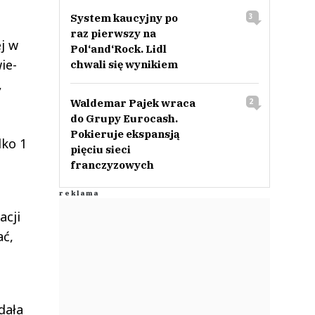
System kaucyjny po
3
raz pierwszy na
j w
Pol‘and‘Rock. Lidl
ie-
chwali się wynikiem
,
Waldemar Pajek wraca
2
do Grupy Eurocash.
Pokieruje ekspansją
lko 1
pięciu sieci
franczyzowych
acji
ać,
dała