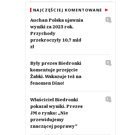
NAJCZĘŚCIEJ KOMENTOWANE
Auchan Polska ujawnia
5
wyniki za 2025 rok.
Przychody
przekroczyły 10,7 mld
zł
Były prezes Biedronki
4
komentuje przejęcie
Żabki. Wskazuje też na
fenomen Dino!
Właściciel Biedronki
3
pokazał wyniki. Prezes
JM o rynku: „Nie
przewidujemy
znaczącej poprawy”