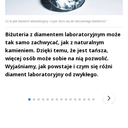
Co to jest diament laboratoryjny i czym różni się od naturalnego diamentu?
Biżuteria z diamentem laboratoryjnym może
tak samo zachwycać, jak z naturalnym
kamieniem. Dzięki temu, że jest tańsza,
więcej osób może sobie na nią pozwolić.
Wyjaśniamy, jak powstaje i czym się różni
diament laboratoryjny od zwykłego.
Andrzej i Marta Sterniccy
Marta i 
▶