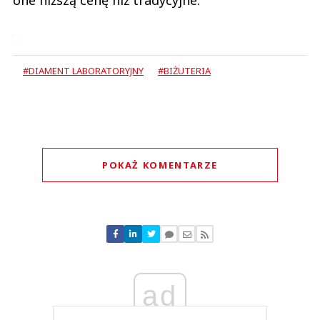
one niższą cenę niż tradycyjne.
#DIAMENT LABORATORYJNY
#BIŻUTERIA
POKAŻ KOMENTARZE
Komentarze (
0
)
Nie znaleziono komentarzy
Zostaw swoje komentarze
Imię (Wymagane)
ad
Anuluj