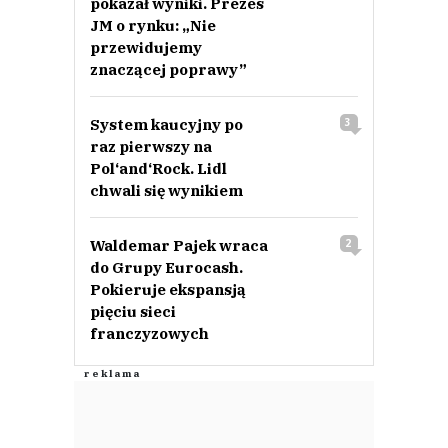
pokazał wyniki. Prezes
JM o rynku: „Nie
przewidujemy
znaczącej poprawy”
System kaucyjny po
3
raz pierwszy na
Pol‘and‘Rock. Lidl
chwali się wynikiem
Waldemar Pajek wraca
2
do Grupy Eurocash.
Pokieruje ekspansją
pięciu sieci
franczyzowych