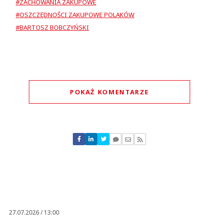
#ZACHOWANIA ZAKUPOWE
#OSZCZĘDNOŚCI ZAKUPOWE POLAKÓW
#BARTOSZ BOBCZYŃSKI
POKAŻ KOMENTARZE
Komentarze (
0
)
Nie znaleziono komentarzy
Zostaw swoje komentarze
Imię (Wymagane)
Anuluj
Prześlij komentarz
27.07.2026 / 13:00