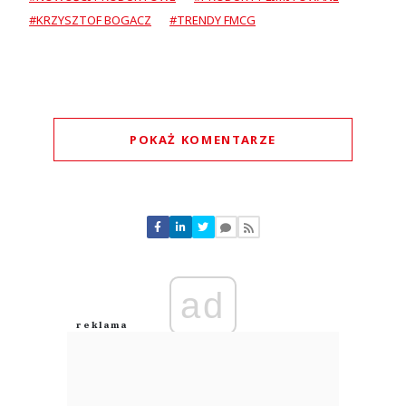
#KRZYSZTOF BOGACZ
#TRENDY FMCG
POKAŻ KOMENTARZE
Komentarze (
0
)
Nie znaleziono komentarzy
Zostaw swoje komentarze
Imię (Wymagane)
ad
Anuluj
Prześlij komentarz