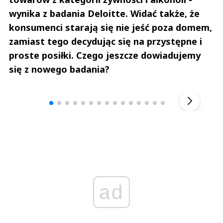
wynika z badania Deloitte. Widać także, że
konsumenci starają się nie jeść poza domem,
zamiast tego decydując się na przystępne i
proste posiłki. Czego jeszcze dowiadujemy
się z nowego badania?
Andrzej i Marta Sterniccy
Marta i 
▶
ad