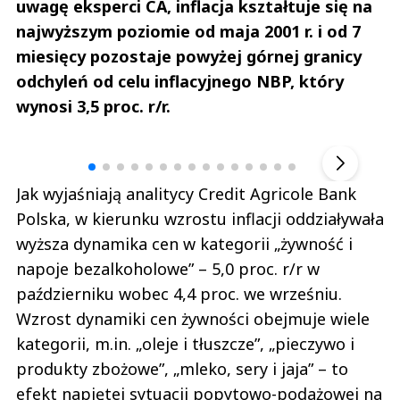
uwagę eksperci CA, inflacja kształtuje się na
najwyższym poziomie od maja 2001 r. i od 7
miesięcy pozostaje powyżej górnej granicy
odchyleń od celu inflacyjnego NBP, który
wynosi 3,5 proc. r/r.
Andrzej i Marta Sterniccy
Marta i 
▶
Jak wyjaśniają analitycy Credit Agricole Bank
Polska, w kierunku wzrostu inflacji oddziaływała
wyższa dynamika cen w kategorii „żywność i
napoje bezalkoholowe” – 5,0 proc. r/r w
październiku wobec 4,4 proc. we wrześniu.
Wzrost dynamiki cen żywności obejmuje wiele
kategorii, m.in. „oleje i tłuszcze”, „pieczywo i
produkty zbożowe”, „mleko, sery i jaja” – to
efekt napiętej sytuacji popytowo-podażowej na