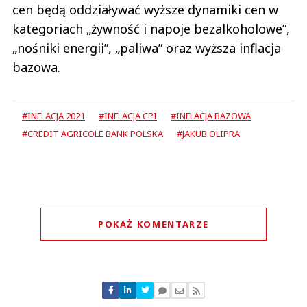
cen będą oddziaływać wyższe dynamiki cen w
kategoriach „żywność i napoje bezalkoholowe”,
„nośniki energii”, „paliwa” oraz wyższa inflacja
bazowa.
#INFLACJA 2021
#INFLACJA CPI
#INFLACJA BAZOWA
#CREDIT AGRICOLE BANK POLSKA
#JAKUB OLIPRA
POKAŻ KOMENTARZE
Komentarze (
0
)
Nie znaleziono komentarzy
Zostaw swoje komentarze