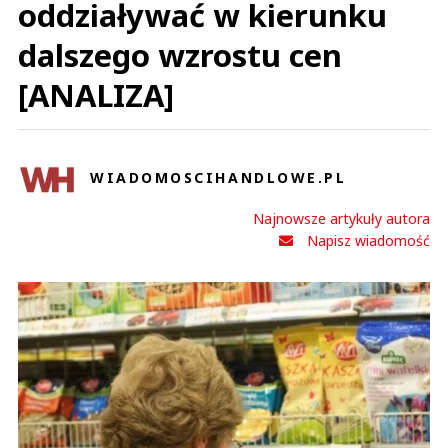
oddziaływać w kierunku
dalszego wzrostu cen
[ANALIZA]
WIADOMOSCIHANDLOWE.PL
Najnowsze artykuły autora
Napisz wiadomość