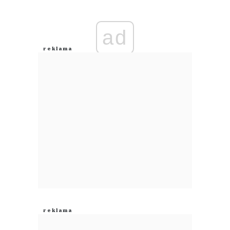
Zostaw swoje komentarze
Imię (Wymagane)
ad
Anuluj
Prześlij komentarz