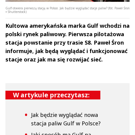
Gulf otwiera pierwszą stację w Polsce. Jak będzie wyglądać stacje paliw? (fot. Paweł Śroń
+ Shutterstock)
Kultowa amerykańska marka Gulf wchodzi na
polski rynek paliwowy. Pierwsza pilotażowa
stacja powstanie przy trasie S8. Paweł Śron
informuje, jak będą wyglądać i funkcjonować
stacje oraz jak ma się rozwijać sieć.
W artykule przeczytasz:
Jak będzie wyglądać nowa
stacja paliw Gulf w Polsce?
Jaki sposób ma Gulf na