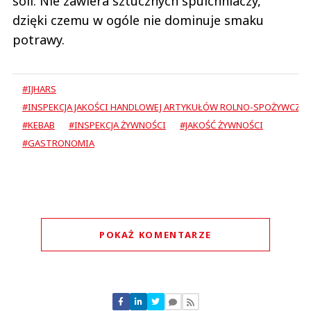
soli. Nie zawiera sztucznych spulchniaczy,
dzięki czemu w ogóle nie dominuje smaku
potrawy.
#IJHARS
#INSPEKCJA JAKOŚCI HANDLOWEJ ARTYKUŁÓW ROLNO-SPOŻYWCZY
#KEBAB
#INSPEKCJA ŻYWNOŚCI
#JAKOŚĆ ŻYWNOŚCI
#GASTRONOMIA
POKAŻ KOMENTARZE
Komentarze (
0
)
Nie znaleziono komentarzy