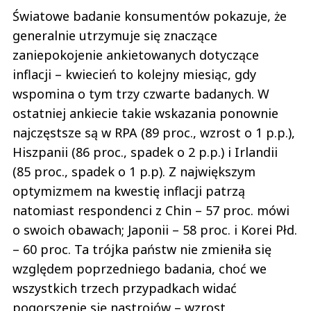
Światowe badanie konsumentów pokazuje, że
generalnie utrzymuje się znaczące
zaniepokojenie ankietowanych dotyczące
inflacji – kwiecień to kolejny miesiąc, gdy
wspomina o tym trzy czwarte badanych. W
ostatniej ankiecie takie wskazania ponownie
najczęstsze są w RPA (89 proc., wzrost o 1 p.p.),
Hiszpanii (86 proc., spadek o 2 p.p.) i Irlandii
(85 proc., spadek o 1 p.p). Z największym
optymizmem na kwestię inflacji patrzą
natomiast respondenci z Chin – 57 proc. mówi
o swoich obawach; Japonii – 58 proc. i Korei Płd.
– 60 proc. Ta trójka państw nie zmieniła się
względem poprzedniego badania, choć we
wszystkich trzech przypadkach widać
pogorszenie się nastrojów – wzrost