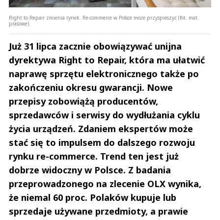
Right to Repair zmienia rynek. Re-commerce w Polsce może przyspieszyć (fot. mat.
prasowe)
Już 31 lipca zacznie obowiązywać unijna
dyrektywa Right to Repair, która ma ułatwić
naprawę sprzętu elektronicznego także po
zakończeniu okresu gwarancji. Nowe
przepisy zobowiążą producentów,
sprzedawców i serwisy do wydłużania cyklu
życia urządzeń. Zdaniem ekspertów może
stać się to impulsem do dalszego rozwoju
rynku re-commerce. Trend ten jest już
dobrze widoczny w Polsce. Z badania
przeprowadzonego na zlecenie OLX wynika,
że niemal 60 proc. Polaków kupuje lub
sprzedaje używane przedmioty, a prawie