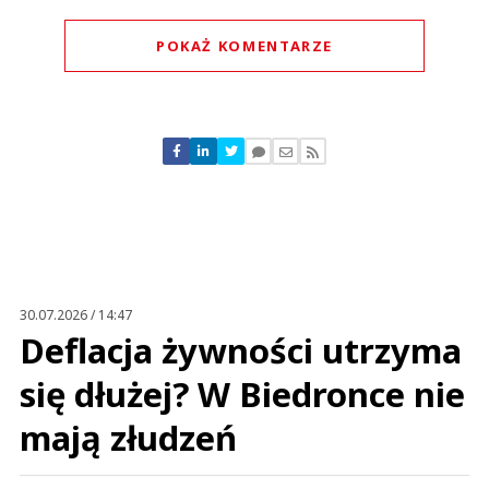
POKAŻ KOMENTARZE
Komentarze (
0
)
Nie znaleziono komentarzy
Zostaw swoje komentarze
Imię (Wymagane)
Anuluj
Prześlij komentarz
30.07.2026 / 14:47
Deflacja żywności utrzyma
się dłużej? W Biedronce nie
mają złudzeń