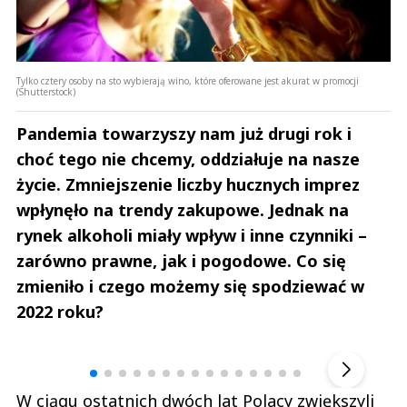
Tylko cztery osoby na sto wybierają wino, które oferowane jest akurat w promocji
(Shutterstock)
Pandemia towarzyszy nam już drugi rok i
choć tego nie chcemy, oddziałuje na nasze
życie. Zmniejszenie liczby hucznych imprez
wpłynęło na trendy zakupowe. Jednak na
rynek alkoholi miały wpływ i inne czynniki –
zarówno prawne, jak i pogodowe. Co się
zmieniło i czego możemy się spodziewać w
2022 roku?
Andrzej i Marta Sterniccy
Marta i 
▶
W ciągu ostatnich dwóch lat Polacy zwiększyli