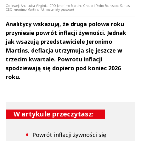
Od lewej: Ana Luisa Virginia, CFO Jeronimo Martins Group i Pedro Soares dos Santos,
CEO Jeronimo Martins (fot. materiały prasowe)
Analitycy wskazują, że druga połowa roku
przyniesie powrót inflacji żywności. Jednak
jak wsazują przedstawiciele Jeronimo
Martins, deflacja utrzymuja się jeszcze w
trzecim kwartale. Powrotu inflacji
spodziewają się dopiero pod koniec 2026
roku.
W artykule przeczytasz:
Powrót inflacji żywności się