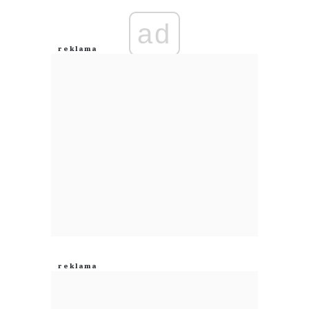
Imię (Wymagane)
ad
Anuluj
Prześlij komentarz