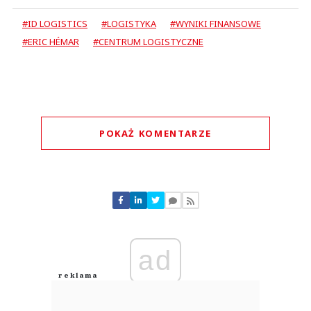
#ID LOGISTICS
#LOGISTYKA
#WYNIKI FINANSOWE
#ERIC HÉMAR
#CENTRUM LOGISTYCZNE
POKAŻ KOMENTARZE
Komentarze (
0
)
Nie znaleziono komentarzy
Zostaw swoje komentarze
Imię (Wymagane)
ad
Anuluj
Prześlij komentarz