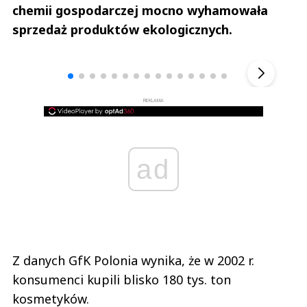
chemii gospodarczej mocno wyhamowała
sprzedaż produktów ekologicznych.
Andrzej i Marta Sterniccy
Marta i 
▶
REKLAMA
ad
Z danych GfK Polonia wynika, że w 2002 r.
konsumenci kupili blisko 180 tys. ton
kosmetyków.