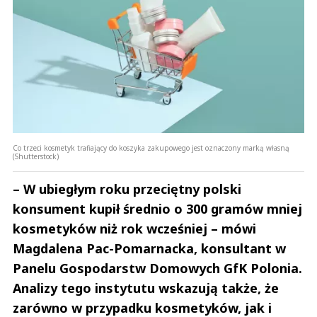
Co trzeci kosmetyk trafiający do koszyka zakupowego jest oznaczony marką własną
(Shutterstock)
– W ubiegłym roku przeciętny polski
konsument kupił średnio o 300 gramów mniej
kosmetyków niż rok wcześniej – mówi
Magdalena Pac-Pomarnacka, konsultant w
Panelu Gospodarstw Domowych GfK Polonia.
Analizy tego instytutu wskazują także, że
zarówno w przypadku kosmetyków, jak i