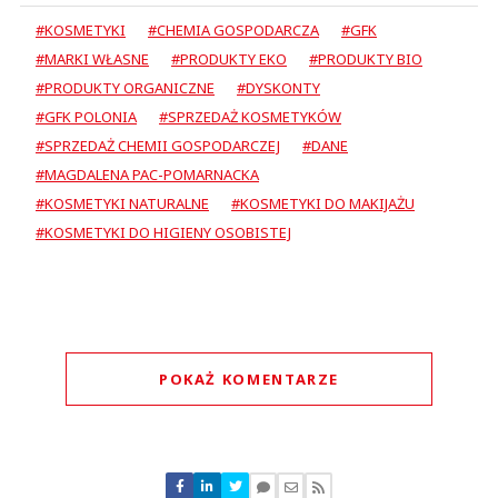
#KOSMETYKI
#CHEMIA GOSPODARCZA
#GFK
#MARKI WŁASNE
#PRODUKTY EKO
#PRODUKTY BIO
#PRODUKTY ORGANICZNE
#DYSKONTY
#GFK POLONIA
#SPRZEDAŻ KOSMETYKÓW
#SPRZEDAŻ CHEMII GOSPODARCZEJ
#DANE
#MAGDALENA PAC-POMARNACKA
#KOSMETYKI NATURALNE
#KOSMETYKI DO MAKIJAŻU
#KOSMETYKI DO HIGIENY OSOBISTEJ
POKAŻ KOMENTARZE
Komentarze (
0
)
Nie znaleziono komentarzy