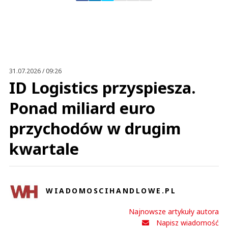
Zostaw swoje komentarze
Imię (Wymagane)
Anuluj
Prześlij komentarz
31.07.2026 / 09:26
ID Logistics przyspiesza.
Ponad miliard euro
przychodów w drugim
kwartale
WIADOMOSCIHANDLOWE.PL
Najnowsze artykuły autora
Napisz wiadomość