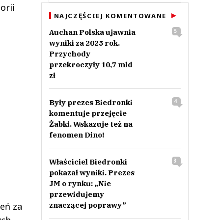
orii
NAJCZĘŚCIEJ KOMENTOWANE
Auchan Polska ujawnia
5
wyniki za 2025 rok.
Przychody
przekroczyły 10,7 mld
zł
Były prezes Biedronki
4
komentuje przejęcie
Żabki. Wskazuje też na
fenomen Dino!
Właściciel Biedronki
3
pokazał wyniki. Prezes
JM o rynku: „Nie
przewidujemy
znaczącej poprawy”
zeń za