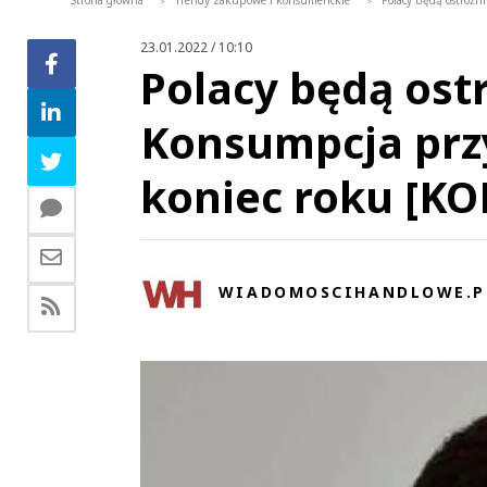
Strona główna
Trendy zakupowe i konsumenckie
Polacy będą ostrożn
>
>
23.01.2022 / 10:10
Polacy będą ost
Konsumpcja prz
koniec roku [K
WIADOMOSCIHANDLOWE.P