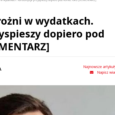
i w wydatkach. Konsumpcja przyspieszy dopiero pod koniec roku [KOMENTARZ]
rożni w wydatkach.
yspieszy dopiero pod
OMENTARZ]
Najnowsze artykuł
L
Napisz wi