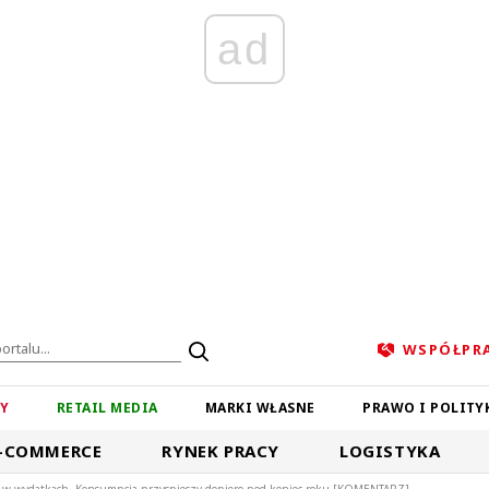
ad
WSPÓŁPR
ZY
RETAIL MEDIA
MARKI WŁASNE
PRAWO I POLITY
-COMMERCE
RYNEK PRACY
LOGISTYKA