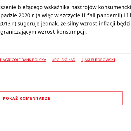
szenie bieżącego wskaźnika nastrojów konsumenck
zie 2020 r. (a więc w szczycie II fali pandemii) i I 
013 r.) sugeruje jednak, że silny wzrost inflacji będz
ograniczającym wzrost konsumpcji.
T AGRICOLE BANK POLSKA
#POLSKI ŁAD
#JAKUB BOROWSKI
POKAŻ KOMENTARZE
Komentarze (
0
)
Nie znaleziono komentarzy