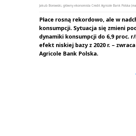
Jakub Borowski, główny ekonomista Credit Agricole Bank Polska (ma
Płace rosną rekordowo, ale w nadc
konsumpcji. Sytuacja się zmieni po
dynamiki konsumpcji do 6,9 proc. r/r
efekt niskiej bazy z 2020 r. – zwr
Agricole Bank Polska.
Andrzej i Marta
Marta i An
Sterniccy
Sterniccy
▶
▶