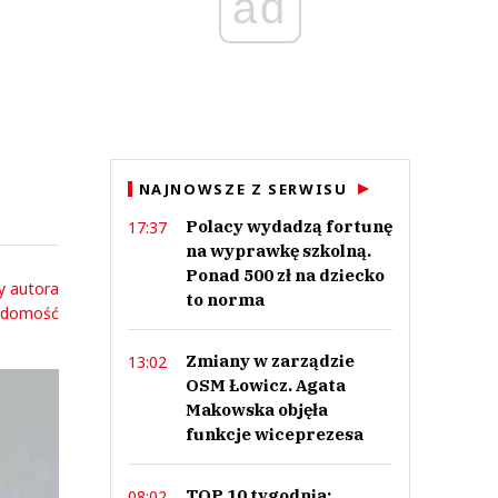
ad
NAJNOWSZE Z SERWISU
Polacy wydadzą fortunę
17:37
na wyprawkę szkolną.
Ponad 500 zł na dziecko
y autora
to norma
adomość
Zmiany w zarządzie
13:02
OSM Łowicz. Agata
Makowska objęła
funkcje wiceprezesa
TOP 10 tygodnia:
08:02