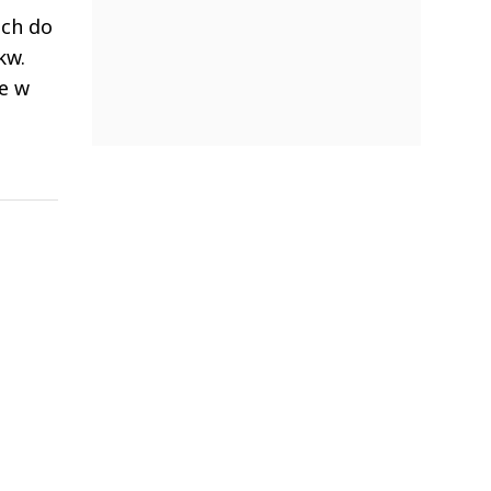
ich do
kw.
ie w