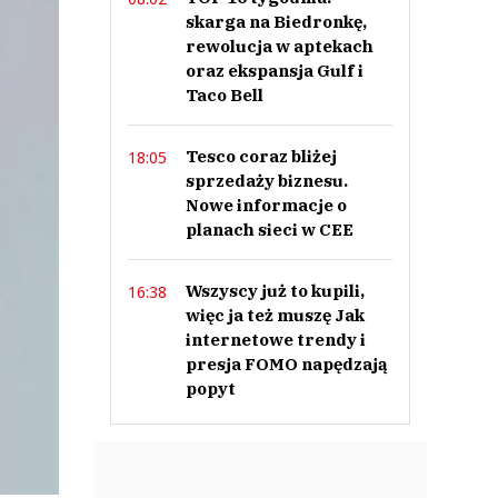
skarga na Biedronkę,
rewolucja w aptekach
oraz ekspansja Gulf i
Taco Bell
Tesco coraz bliżej
18:05
sprzedaży biznesu.
Nowe informacje o
planach sieci w CEE
Wszyscy już to kupili,
16:38
więc ja też muszę Jak
internetowe trendy i
presja FOMO napędzają
popyt