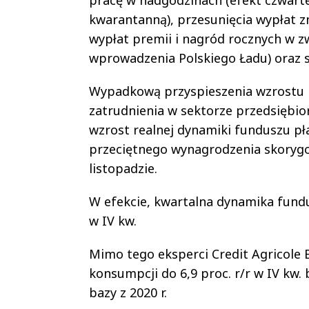
pracę w nadgodzinach (efekt czwarte
kwarantanną), przesunięcia wypłat 
wypłat premii i nagród rocznych w 
wprowadzenia Polskiego Ładu) oraz 
Wypadkową przyspieszenia wzrostu p
zatrudnienia w sektorze przedsiębiors
wzrost realnej dynamiki funduszu pła
przeciętnego wynagrodzenia skorygow
listopadzie.
W efekcie, kwartalna dynamika fundusz
w IV kw.
Mimo tego eksperci Credit Agricole 
konsumpcji do 6,9 proc. r/r w IV kw. b
bazy z 2020 r.