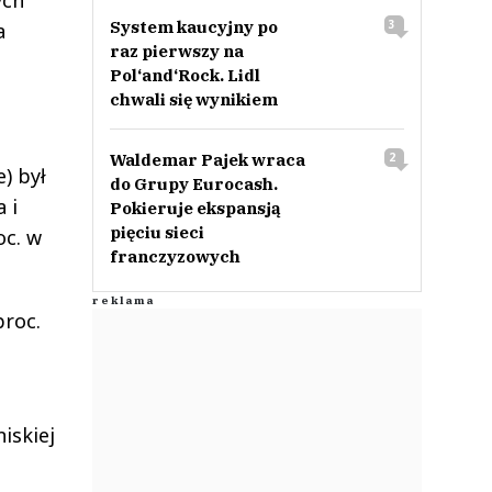
ych
System kaucyjny po
3
a
raz pierwszy na
Pol‘and‘Rock. Lidl
chwali się wynikiem
Waldemar Pajek wraca
2
) był
do Grupy Eurocash.
 i
Pokieruje ekspansją
pięciu sieci
oc. w
franczyzowych
proc.
niskiej