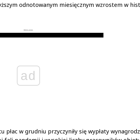
jwyższym odnotowanym miesięcznym wzrostem w hist
REKLAMA
ad
tu płac w grudniu przyczyniły się wypłaty wynagrod