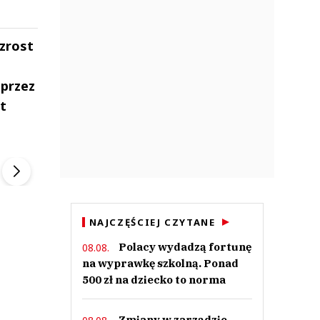
zrost
 przez
t
ek
Szefem być Sezon 2
Marcin Przybysz
▶
▶
NAJCZĘŚCIEJ CZYTANE
Polacy wydadzą fortunę
08.08.
na wyprawkę szkolną. Ponad
500 zł na dziecko to norma
Zmiany w zarządzie