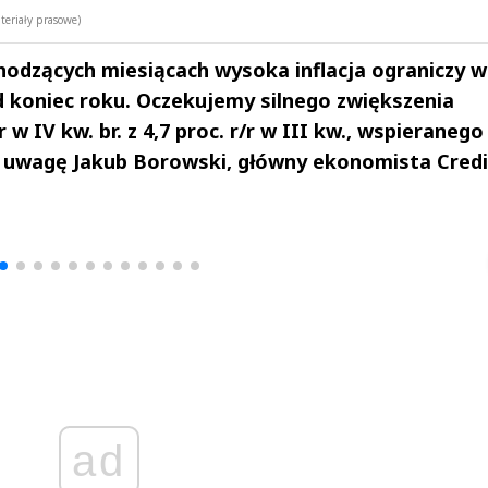
teriały prasowe)
hodzących miesiącach wysoka inflacja ograniczy w
d koniec roku. Oczekujemy silnego zwiększenia
 w IV kw. br. z 4,7 proc. r/r w III kw., wspieranego
aca uwagę Jakub Borowski, główny ekonomista Credi
drzej
Michał Stężalski
FineDiningWe
▶
▶
ad