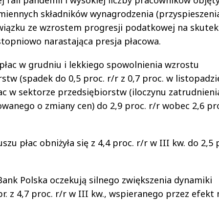
j fali pandemii i wysokiej liczby pracowników objęt
zmiennych składników wynagrodzenia (przyspieszeni
związku ze wzrostem progresji podatkowej na skutek
stopniowo narastająca presja płacowa.
łac w grudniu i lekkiego spowolnienia wzrostu
tw (spadek do 0,5 proc. r/r z 0,7 proc. w listopadzie
c w sektorze przedsiębiorstw (iloczynu zatrudnienia
anego o zmiany cen) do 2,9 proc. r/r wobec 2,6 pr
u płac obniżyła się z 4,4 proc. r/r w III kw. do 2,5 
Bank Polska oczekują silnego zwiększenia dynamiki
r. z 4,7 proc. r/r w III kw., wspieranego przez efekt 