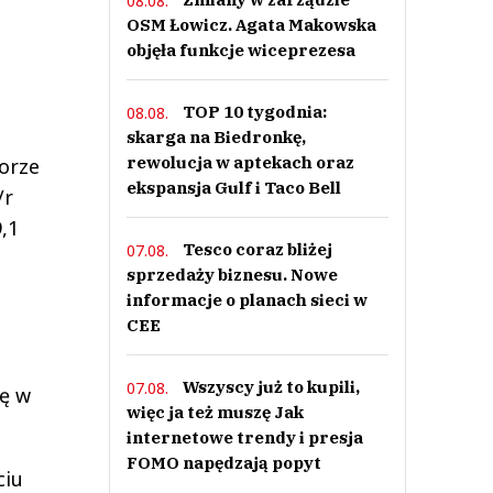
08.08.
OSM Łowicz. Agata Makowska
objęła funkcje wiceprezesa
TOP 10 tygodnia:
08.08.
skarga na Biedronkę,
rewolucja w aptekach oraz
orze
ekspansja Gulf i Taco Bell
/r
,1
Tesco coraz bliżej
07.08.
sprzedaży biznesu. Nowe
informacje o planach sieci w
CEE
Wszyscy już to kupili,
07.08.
ię w
więc ja też muszę Jak
internetowe trendy i presja
FOMO napędzają popyt
ciu