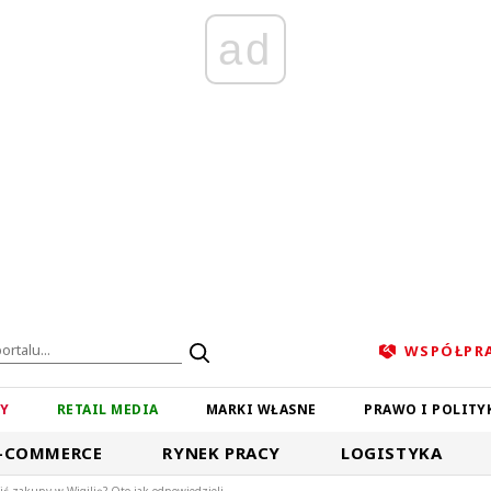
ad
WSPÓŁPR
ZY
RETAIL MEDIA
MARKI WŁASNE
PRAWO I POLITY
-COMMERCE
RYNEK PRACY
LOGISTYKA