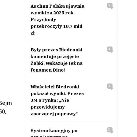
Auchan Polska ujawnia
5
wyniki za 2025 rok.
Przychody
przekroczyły 10,7 mld
zł
Były prezes Biedronki
4
komentuje przejęcie
Żabki. Wskazuje też na
fenomen Dino!
Właściciel Biedronki
3
pokazał wyniki. Prezes
JM o rynku: „Nie
 Sejm
przewidujemy
50,
znaczącej poprawy”
System kaucyjny po
3