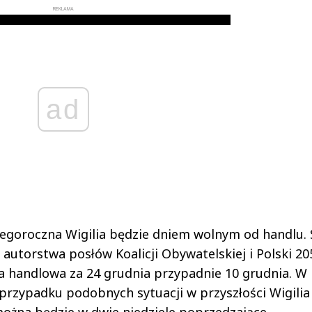
REKLAMA
ad
tegoroczna Wigilia będzie dniem wolnym od handlu.
autorstwa posłów Koalicji Obywatelskiej i Polski 20
la handlowa za 24 grudnia przypadnie 10 grudnia. W
 przypadku podobnych sytuacji w przyszłości Wigilia
ożna będzie w dwie niedziele poprzedzające –