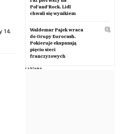
raz pierwszy na
Pol‘and‘Rock. Lidl
chwali się wynikiem
Waldemar Pajek wraca
2
 14.
do Grupy Eurocash.
Pokieruje ekspansją
pięciu sieci
franczyzowych