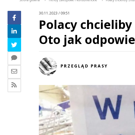
Strona główna
Trendy zakupowe i konsumenckie
Polacy chcieliby zro
>
>
30.11.2023 / 09:51
Polacy chcieliby
Oto jak odpowie
PRZEGLĄD PRASY