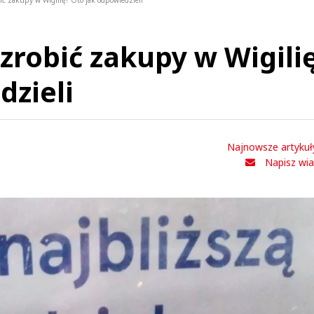
bić zakupy w Wigilię? Oto jak odpowiedzieli
 zrobić zakupy w Wigili
dzieli
Najnowsze artykuł
Napisz wi