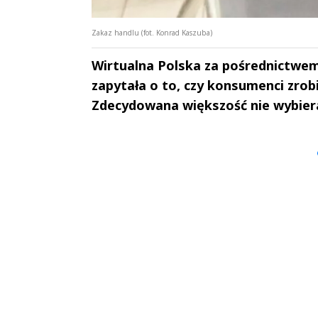
Zakaz handlu (fot. Konrad Kaszuba)
Wirtualna Polska za pośrednictwe
zapytała o to, czy konsumenci zrobi
Zdecydowana większość nie wybiera
Andrzej i Marta
Marta i An
Sterniccy
Sterniccy
▶
▶