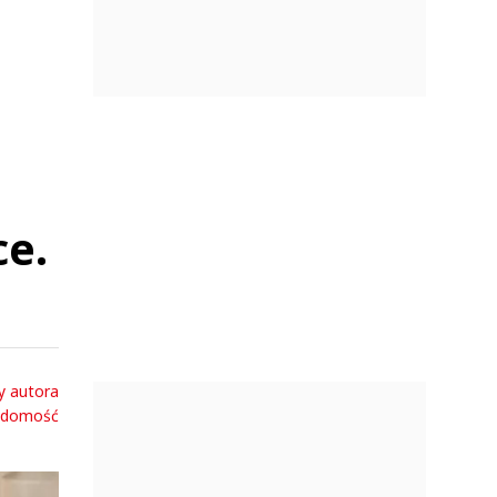
ce.
y autora
adomość