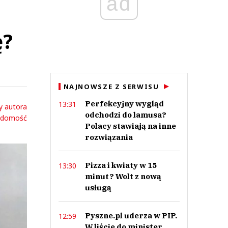
ad
ę?
NAJNOWSZE Z SERWISU
Perfekcyjny wygląd
13:31
y autora
odchodzi do lamusa?
adomość
Polacy stawiają na inne
rozwiązania
Pizza i kwiaty w 15
13:30
minut? Wolt z nową
usługą
Pyszne.pl uderza w PIP.
12:59
W liście do minister