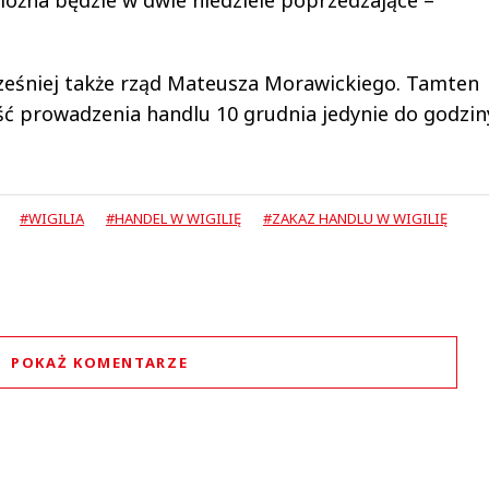
eśniej także rząd Mateusza Morawickiego. Tamten
ć prowadzenia handlu 10 grudnia jedynie do godziny
#WIGILIA
#HANDEL W WIGILIĘ
#ZAKAZ HANDLU W WIGILIĘ
POKAŻ KOMENTARZE
Komentarze (
0
)
Nie znaleziono komentarzy
staw swoje komentarze