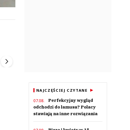
ek
Szefem być Sezon 2
Marcin Przybysz
▶
▶
NAJCZĘŚCIEJ CZYTANE
Perfekcyjny wygląd
07.08.
odchodzi do lamusa? Polacy
stawiają na inne rozwiązania
Pizza i kwiaty w 15