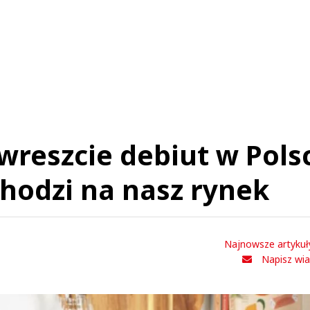
Imię (Wymagane)
Anuluj
Prześlij komentarz
i wreszcie debiut w Pols
hodzi na nasz rynek
Najnowsze artykuł
Napisz wi