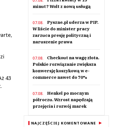
07.08.
minut? Wolt z nową usługą
Pyszne.pl uderza w PIP.
07.08.
W liście do minister pracy
arte,
zarzuca presję polityczną i
naruszenie prawa
zi
Checkout na wagę złota.
07.08.
Polskie rozwiązanie zwiększa
konwersję koszykową w e-
Aż 43
commerce nawet do 70%
.
Henkel po mocnym
07.08.
półroczu. Wzrost napędzają
przejęcia i rozwój marek
NAJCZĘŚCIEJ KOMENTOWANE