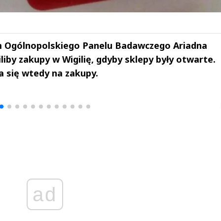
m Ogólnopolskiego Panelu Badawczego Ariadna
liby zakupy w Wigilię, gdyby sklepy były otwarte.
 się wtedy na zakupy.
drzej
Michał Stężalski
FineDiningWe
▶
▶
ad