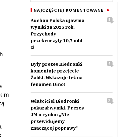
NAJCZĘŚCIEJ KOMENTOWANE
Auchan Polska ujawnia
5
wyniki za 2025 rok.
Przychody
przekroczyły 10,7 mld
zł
h
Były prezes Biedronki
4
komentuje przejęcie
Żabki. Wskazuje też na
fenomen Dino!
e
tkim
Właściciel Biedronki
3
zą
pokazał wyniki. Prezes
JM o rynku: „Nie
przewidujemy
,
znaczącej poprawy”
o