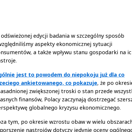
odświeżonej edycji badania w szczególny sposób
zględniliśmy aspekty ekonomicznej sytuacji
nsumentów, a także wpływu stanu gospodarki na ic
stroje.
ólnie jest to powodem do niepokoju już dla co
rzeciego ankietowanego, co pokazuje
, że po okresi
asadnionej zwiększonej troski o stan przede wszys
asnych finansów, Polacy zaczynają dostrzegać szers
erspektywę globalnego kryzysu ekonomicznego.
za tym, po okresie wzrostu obaw w wielu obszarach
ogorszenie nastrojów dotyczy jedynie oceny ogólneg