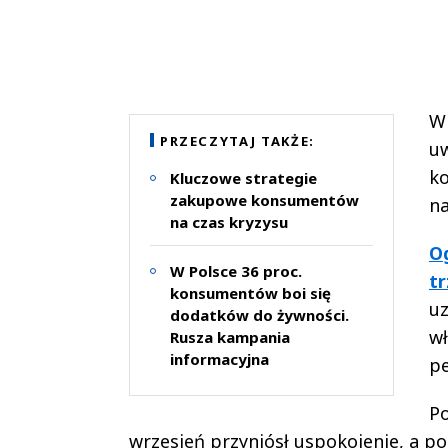
W 
PRZECZYTAJ TAKŻE:
uw
ko
Kluczowe strategie
zakupowe konsumentów
na
na czas kryzysu
Og
W Polsce 36 proc.
t
konsumentów boi się
uz
dodatków do żywności.
wł
Rusza kampania
informacyjna
p
Po
wrzesień przyniósł uspokojenie, a p