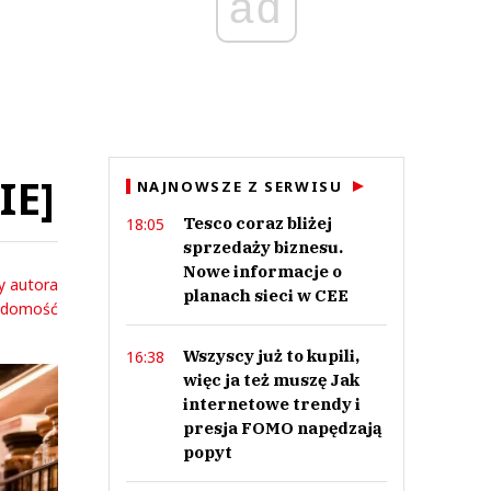
ad
IE]
NAJNOWSZE Z SERWISU
Tesco coraz bliżej
18:05
sprzedaży biznesu.
Nowe informacje o
y autora
planach sieci w CEE
adomość
Wszyscy już to kupili,
16:38
więc ja też muszę Jak
internetowe trendy i
presja FOMO napędzają
popyt