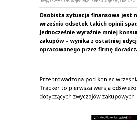
Trwają zgłoszenia do kolejnej edycji badania „Najlepszy Produkt
Osobista sytuacja finansowa jest
wrześniu odsetek takich opinii spa
Jednocześnie wyraźnie mniej konsu
zakupów – wynika z ostatniej edycj
opracowanego przez firmę doradcz
Andrzej i Marta
Marta i An
Sterniccy
Sterniccy
▶
▶
Przeprowadzona pod koniec września 
Tracker to pierwsza wersja odśwież
dotyczących zwyczajów zakupowych i