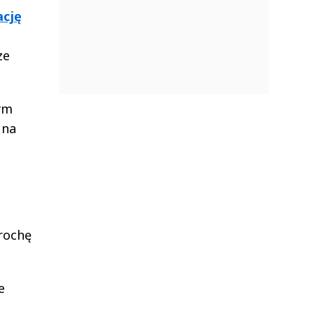
ację
ze
nym
 na
trochę
e