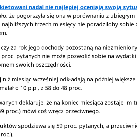
ietowani nadal nie najlepiej oceniają swoją sytu
ło, że pogorszyła się ona w porównaniu z ubiegłym
 najbliższych trzech miesięcy nie poradziłoby sobie 
em.
ć, czy za rok jego dochody pozostaną na niezmienio
7 proc. pytanych nie może pozwolić sobie na wydatki
iomem swoich oszczędności.
j niż miesiąc wcześniej odkładają na później większe
alał o 10 p.p., z 58 do 48 proc.
wanych deklaruje, że na koniec miesiąca zostaje im 
39 proc.) mówi coś wręcz przeciwnego.
któw spodziewa się 59 proc. pytanych, a przeciwni
roc.).