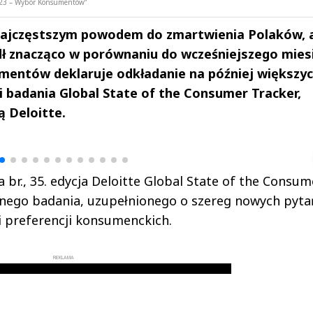
 2023 – Wybór Konsumentów”
 najczęstszym powodem do zmartwienia Polaków, 
dł znacząco w porównaniu do wcześniejszego mies
mentów deklaruje odkładanie na później większy
i badania Global State of the Consumer Tracker,
ą Deloitte.
drzej
Michał Stężalski
FineDiningWe
▶
▶
br., 35. edycja Deloitte Global State of the Consum
onego badania, uzupełnionego o szereg nowych pyta
 preferencji konsumenckich.
REKLAMA