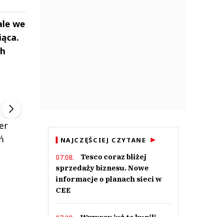
ale we
iąca.
ch
ek
Szefem być Sezon 2
Marcin Przybysz
▶
▶
er
ń
NAJCZĘŚCIEJ CZYTANE
Tesco coraz bliżej
07.08.
sprzedaży biznesu. Nowe
informacje o planach sieci w
CEE