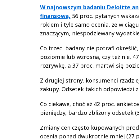
W najnowszym badaniu Deloitte ank
finansową.
56 proc. pytanych wskaza
rokiem i tyle samo ocenia, że w ciągu
znaczącym, niespodziewany wydatki
Co trzeci badany nie potrafi określi
poziomie lub wzrosną, czy też nie. 4
rozrywkę, a 37 proc. martwi się poz
Z drugiej strony, konsumenci rzadzie
zakupy. Odsetek takich odpowiedzi zm
Co ciekawe, choć aż 42 proc. ankieto
pieniędzy, bardzo zbliżony odsetek (
Zmiany cen często kupowanych produ
ocenia ponad dwukrotnie mniej (27 p