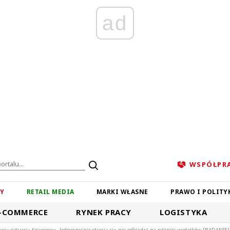
ad
WSPÓŁPR
ZY
RETAIL MEDIA
MARKI WŁASNE
PRAWO I POLITY
-COMMERCE
RYNEK PRACY
LOGISTYKA