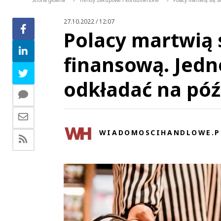
Strona główna
Trendy zakupowe i konsumenckie
Polacy martwią się s
>
>
27.10.2022 / 12:07
Polacy martwią 
finansową. Jedno
odkładać na pó
WIADOMOSCIHANDLOWE.P