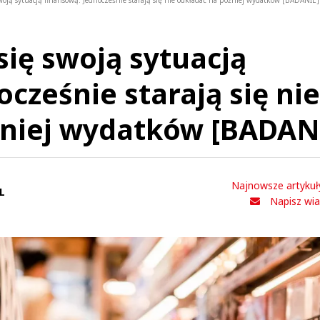
woją sytuacją finansową. Jednocześnie starają się nie odkładać na później wydatków [BADANIE]
się swoją sytuacją
cześnie starają się nie
źniej wydatków [BADAN
Najnowsze artykuł
L
Napisz wi