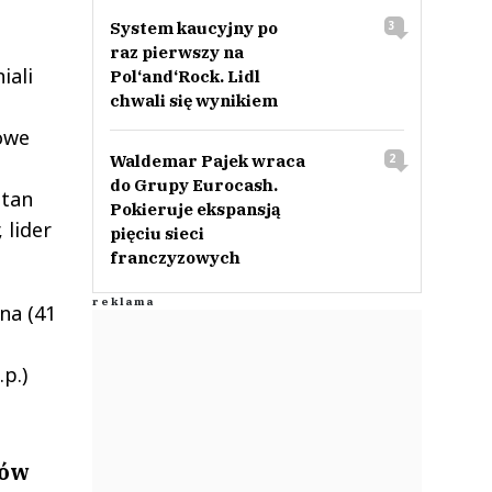
System kaucyjny po
3
raz pierwszy na
iali
Pol‘and‘Rock. Lidl
chwali się wynikiem
owe
Waldemar Pajek wraca
2
do Grupy Eurocash.
stan
Pokieruje ekspansją
 lider
pięciu sieci
franczyzowych
na (41
p.)
tów