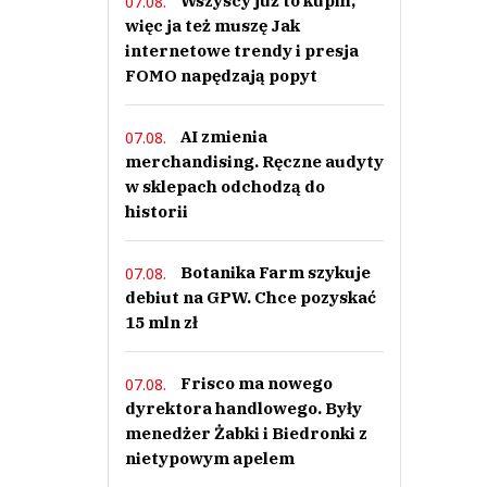
Wszyscy już to kupili,
07.08.
więc ja też muszę Jak
internetowe trendy i presja
FOMO napędzają popyt
AI zmienia
07.08.
merchandising. Ręczne audyty
w sklepach odchodzą do
historii
Botanika Farm szykuje
07.08.
debiut na GPW. Chce pozyskać
15 mln zł
Frisco ma nowego
07.08.
dyrektora handlowego. Były
menedżer Żabki i Biedronki z
nietypowym apelem