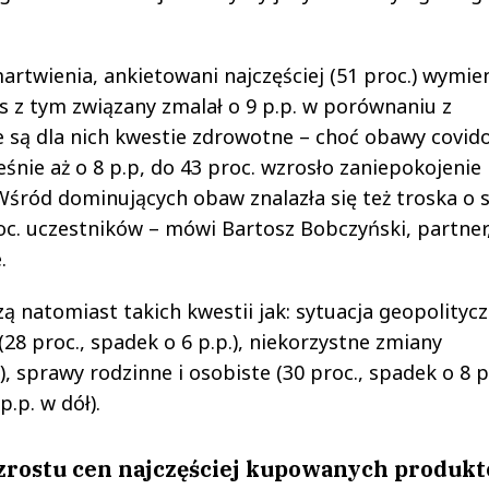
rtwienia, ankietowani najczęściej (51 proc.) wymien
es z tym związany zmalał o 9 p.p. w porównaniu z
 są dla nich kwestie zdrowotne – choć obawy covid
ześnie aż o 8 p.p, do 43 proc. wzrosło zaniepokojenie
śród dominujących obaw znalazła się też troska o 
c. uczestników – mówi Bartosz Bobczyński, partner,
.
ą natomiast takich kwestii jak: sytuacja geopolitycz
 (28 proc., spadek o 6 p.p.), niekorzystne zmiany
), sprawy rodzinne i osobiste (30 proc., spadek o 8 p.
.p. w dół).
zrostu cen najczęściej kupowanych produk