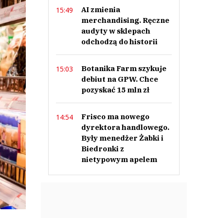
AI zmienia
15:49
merchandising. Ręczne
audyty w sklepach
odchodzą do historii
Botanika Farm szykuje
15:03
debiut na GPW. Chce
pozyskać 15 mln zł
Frisco ma nowego
14:54
dyrektora handlowego.
Były menedżer Żabki i
Biedronki z
nietypowym apelem