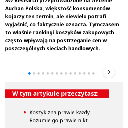
SW Research przeprowadzone na zlecenie
Auchan Polska, większość konsumentów
kojarzy ten termin, ale niewielu potrafi
wyjaśnić, co faktycznie oznacza. Tymczasem
to właśnie rankingi koszyków zakupowych
często wpływają na postrzeganie cen w
poszczególnych sieciach handlowych.
Andrzej i Marta Sterniccy
Marta i 
▶
W tym artykule przeczytasz:
Koszyk zna prawie każdy.
Rozumie go prawie nikt