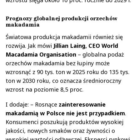
wzrostu sięga około 10 proc. rocznie do 2029 r.
Prognozy globalnej produkcji orzechów
makadamia
Światowa produkcja makadamii również się
rozwija. Jak mówi
Jillian Laing, CEO World
Macadamia Organisation
– globalna podaż
orzechów makadamia bez łupiny może
wzrosnąć z 90 tys. ton w 2025 roku do 135 tys.
ton w 2030 roku, co oznacza średnioroczny
wzrost na poziomie 8,5 proc.
I dodaje: – Rosnące
zainteresowanie
makadamią w Polsce nie jest przypadkiem
.
Konsumenci poszukują produktów wysokiej
jakości, nowych smaków oraz żywności o
wysokiej wartości odżywczej. Eksperci rynkowi