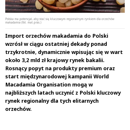
Polska ma potencjał, aby stać się kluczowym regionalnym rynkiem dla orzechów
makadamia (fot. mat.pras.)
Import orzechów makadamia do Polski
wzrósł w ciągu ostatniej dekady ponad
trzykrotnie, dynamicznie wpisując się w wart
około 3,2 mld zł krajowy rynek bakalii.
Rosnący popyt na produkty premium oraz
start międzynarodowej kampanii World
Macadamia Organisation mogą w
najbliższych latach uczynić z Polski kluczowy
rynek regionalny dla tych elitarnych
orzechów.