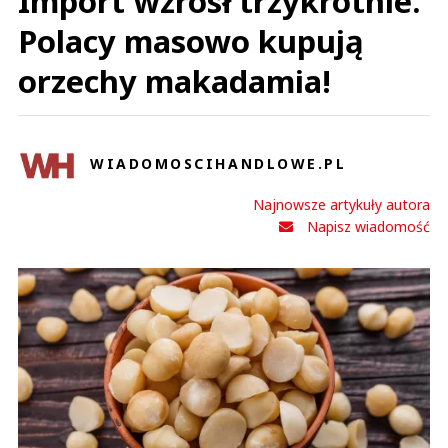
Import wzrósł trzykrotnie.
Polacy masowo kupują
orzechy makadamia!
WIADOMOSCIHANDLOWE.PL
Najnowsze artykuły autora
Napisz wiadomość