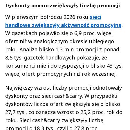
Dyskonty mocno zwiększyły liczbę promocji
W pierwszym półroczu 2026 roku
sieci
handlowe zwiększyły aktywność promocyjną
.
W gazetkach pojawiło się o 6,9 proc. więcej
ofert niż w analogicznym okresie ubiegłego
roku. Analiza blisko 1,3 mln promocji z ponad
8,5 tys. gazetek handlowych pokazuje, że
konsumenci mieli do dyspozycji o blisko 43 tys.
więcej ofert promocyjnych niż rok wcześniej.
Największy wzrost liczby promocji odnotowały
dyskonty oraz sieci cash&carry. W przypadku
dyskontów liczba ofert zwiększyła się o blisko
27,7 tys., co oznacza wzrost o 25,2 proc. rok do
roku. Sieci cash&carry zwiększyły liczbę
promocji o 18,3 tys., czyli o 27,8 proc.