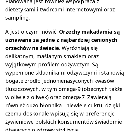
Planowana jest również współpraca z
dietetykami i twórcami internetowymi oraz
sampling.
A jest o czym mówić.
Orzechy makadamia są
uznawane za jedne z najbardziej cenionych
orzechów na świecie
. Wyróżniają się
delikatnym, maślanym smakiem oraz
wyjątkowym profilem odżywczym. Są
wypełnione składnikami odżywczymi i stanowią
bogate źródło jednonienasyconych kwasów
tłuszczowych, w tym omega-9 (obecnych także
w oliwie z oliwek) oraz omega-7. Zawierają
również dużo błonnika i niewiele cukru, dzięki
czemu doskonale wpisują się w preferencje
żywieniowe polskich konsumentów świadomie
dbających o zdrowy styl życia.