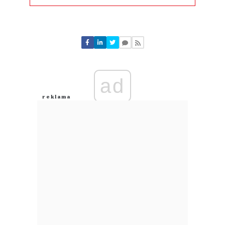
Komentarze (
0
)
Nie znaleziono komentarzy
Zostaw swoje komentarze
Imię (Wymagane)
ad
Anuluj
Prześlij komentarz