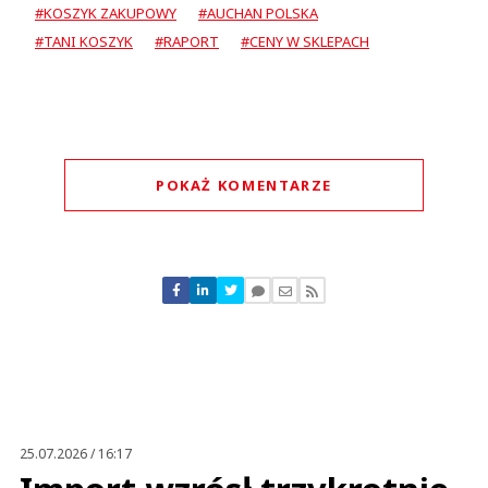
#KOSZYK ZAKUPOWY
#AUCHAN POLSKA
#TANI KOSZYK
#RAPORT
#CENY W SKLEPACH
POKAŻ KOMENTARZE
Komentarze (
0
)
Nie znaleziono komentarzy
Zostaw swoje komentarze
Imię (Wymagane)
Anuluj
Prześlij komentarz
25.07.2026 / 16:17