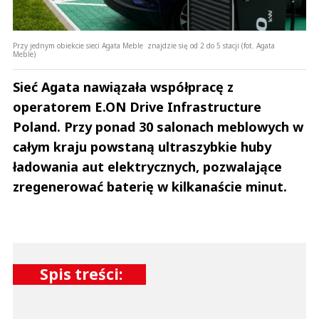
Przy jednym obiekcie sieci Agata Meble znajdzie się od 2 do 5 stacji (fot. Agata
Meble)
Sieć Agata nawiązała współpracę z
operatorem E.ON Drive Infrastructure
Poland. Przy ponad 30 salonach meblowych w
całym kraju powstaną ultraszybkie huby
ładowania aut elektrycznych, pozwalające
zregenerować baterię w kilkanaście minut.
Spis treści: