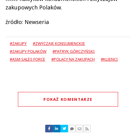
zakupowych Polaków.
źródło: Newseria
#ZAKUPY
#ZWYCZAJE KONSUMENCKIE
#ZAKUPY POLAKÓW
#PATRYK GÓRCZYŃSKI
#ASM SALES FORCE
#POLACY NA ZAKUPACH
#KLIENCI
POKAŻ KOMENTARZE
Komentarze (
0
)
Nie znaleziono komentarzy
Zostaw swoje komentarze