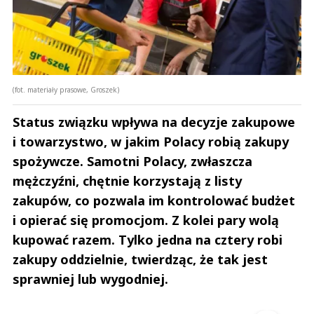
(fot. materiały prasowe, Groszek)
Status związku wpływa na decyzje zakupowe
i towarzystwo, w jakim Polacy robią zakupy
spożywcze. Samotni Polacy, zwłaszcza
mężczyźni, chętnie korzystają z listy
zakupów, co pozwala im kontrolować budżet
i opierać się promocjom. Z kolei pary wolą
kupować razem. Tylko jedna na cztery robi
zakupy oddzielnie, twierdząc, że tak jest
sprawniej lub wygodniej.
Andrzej i Marta Sterniccy
Marta i 
▶