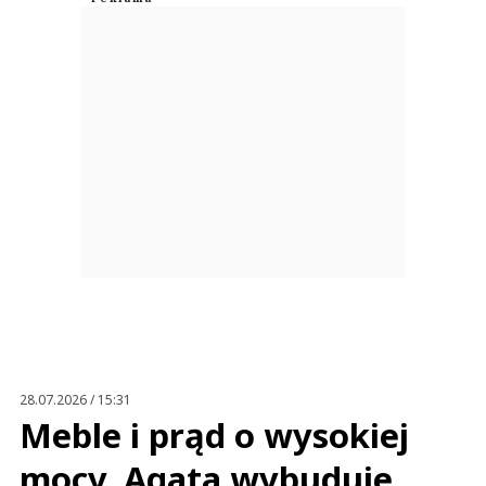
This comment was minimized by the moderator on the site
Żygać się chce tymi pepco,tedi i sinsay sama chińszczyzna ,totalny sheis.
Polskiego handlu już niema!!!
Ryszard
Odpowiedz
0
0
Nie znaleziono komentarzy
Zostaw swoje komentarze
Imię (Wymagane)
Anuluj
Prześlij komentarz
28.07.2026 / 15:31
Meble i prąd o wysokiej
mocy. Agata wybuduje