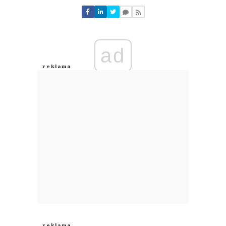
ad
Zygmunt
06.08.2026 / 06:27
This comment was minimized by the moderator on the site
Nie wróżę świetlanej przyszłości temu przedsięwzięciu.. Wyrzucone
pieniądze .
Zygmunt
Odpowiedz
1
0
Ryszard
05.08.2026 / 06:22